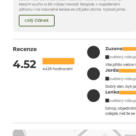
kterým sucho a žár vůbec nevadí. Naopak, v rozpáleném
záhonu i na osluněné terase se cítí jako doma. Vybrali jsme
pro vás 11 tipů na odolné druhy, které zvládnou horké a suché
léto bez pravidelné zálivky. Pojďme se podívat, které to jsou.
celý článek
Recenze
Zuzana
ověřený nákup
4.52
Vše přišlo velice
4426 hodnocení
Jarda
ověřený nákup
Dobrý den, byli j
Lenka
ověřený nákup
Eshop, objednání 
odejde, než že se