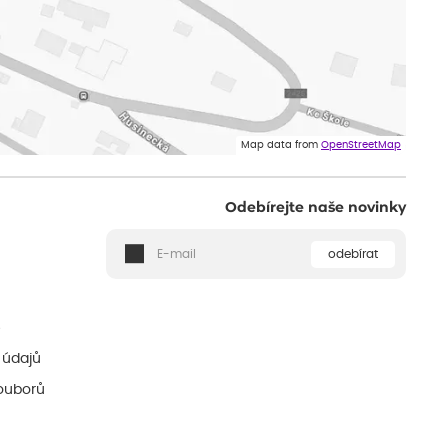
Map data from
OpenStreetMap
Odebírejte naše novinky
odebírat
ě
 údajů
ouborů