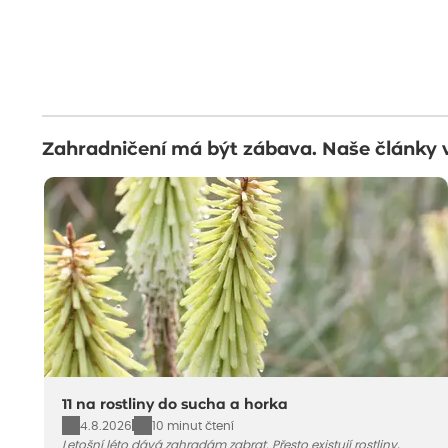
Zahradničení má být zábava. Naše články 
11 na rostliny do sucha a horka
4.8.2026
10 minut čtení
Letošní léto dává zahradám zabrat. Přesto existují rostliny,