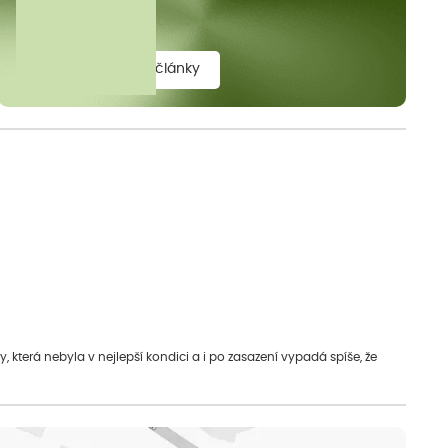
elit.
zobrazit všechny články
která nebyla v nejlepší kondici a i po zasazení vypadá spíše, že