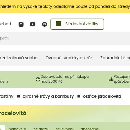
ohledem na vysoké teploty odesíláme pouze od pondělí do středy
bchod
Sledování zásilky
 a zeleninová sadba
Ovocné stromky a keře
Zahradnické p
Doprava zdarma při nákupu
Pěstujem
ladem
nad 2500 Kč
způsobe
ostliny
okrasné trávy a bambusy
ostřice jitrocelovitá
trocelovitá
í
nejnovější
nejdražší
nejlevnější
abecedně