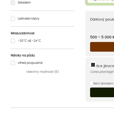
Skladem
Latinské názvy
Dárkový pouk
Mrazuvzdornost
500 – 5 000
-20°C až -24°C
Nároky na půdu
vlhká propustná
Ostřice jitroc
všechny možnosti (6)
Carex plantagi
Není skladem