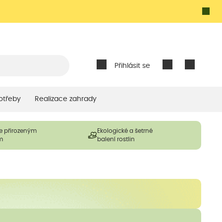
Přihlásit se
otřeby
Realizace zahrady
e přirozeným
Ekologické a šetrné
m
balení rostlin