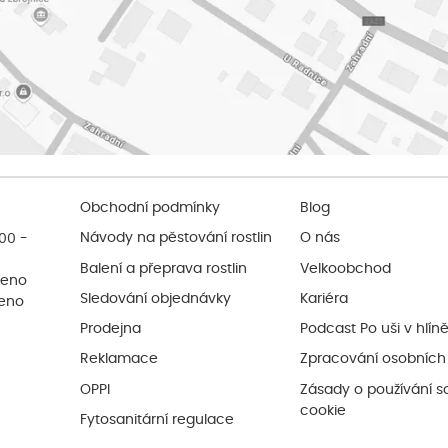
Obchodní podmínky
Blog
:00 -
Návody na pěstování rostlin
O nás
Balení a přeprava rostlin
Velkoobchod
řeno
Sledování objednávky
Kariéra
řeno
Prodejna
Podcast Po uši v hlín
Reklamace
Zpracování osobních
OPPI
Zásady o používání s
cookie
Fytosanitární regulace