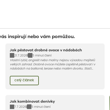
vás inspirují nebo vám pomůžou.
Jak pěstovat drobné ovoce v nádobách
21.7.2026
5 minut čtení
Vlastní rybíz, angrešt nebo maliny nejsou výsadou majitelů
velkých zahrad. Drobné ovoce můžete úspěšně pěstovat i v
nádobách na balkoně, terase nebo malém dvorku. Stačí
vybrat vhodnou odrůdu, dostatečně velký květináč a dodržet
pár základních pravidel. V tomto článku vám poradíme, jak na
celý článek
to.
Jak kombinovat denivky
7.7.2026
5 minut čtení