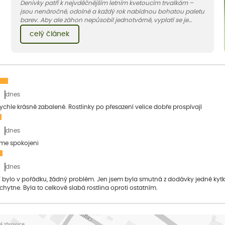
Denivky patří k nejvděčnějším letním kvetoucím trvalkám –
jsou nenáročné, odolné a každý rok nabídnou bohatou paletu
barev. Aby ale záhon nepůsobil jednotvárně, vyplatí se je
doplnit vhodnými sousedy. V dnešním článku vám ukážeme, s
celý článek
jakými trvalkami a travinami denivky nejlépe ladí.
dnes
 rychle krásně zabalené. Rostlinky po přesazení velice dobře prospívají
dnes
sme spokojeni
dnes
bylo v pořádku, žádný problém. Jen jsem byla smutná z dodávky jedné kytky, 
 chytne. Byla to celkově slabá rostlina oproti ostatním.