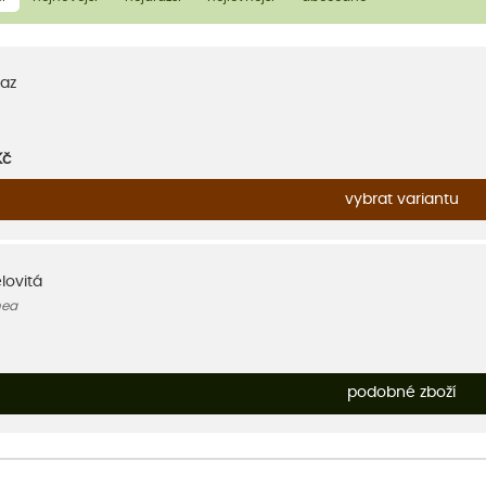
az
Kč
vybrat variantu
elovitá
nea
podobné zboží