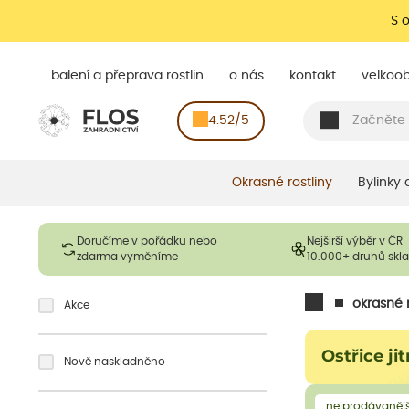
S 
balení a přeprava rostlin
o nás
kontakt
velkoo
4.52/5
Okrasné rostliny
Bylinky
Doručíme v pořádku nebo
Nejširší výběr v ČR
zdarma vyměníme
10.000+ druhů sk
okrasné r
Akce
Ostřice ji
Nově naskladněno
nejprodávanějš