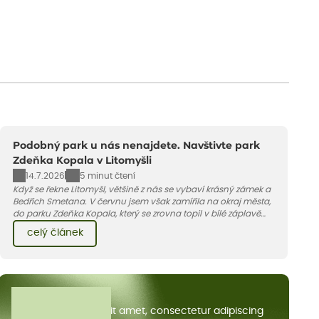
Podobný park u nás nenajdete. Navštivte park
Zdeňka Kopala v Litomyšli
14.7.2026
5 minut čtení
Když se řekne Litomyšl, většině z nás se vybaví krásný zámek a
Bedřich Smetana. V červnu jsem však zamířila na okraj města,
do parku Zdeňka Kopala, který se zrovna topil v bílé záplavě
kvetoucích kopretin. Fotky řeknou víc než slova, přidávám k
celý článek
nim pár řádků o tom, jak tento jedinečný kus krajiny vznikl.
Všechny články
Lorem ipsum dolor sit amet, consectetur adipiscing