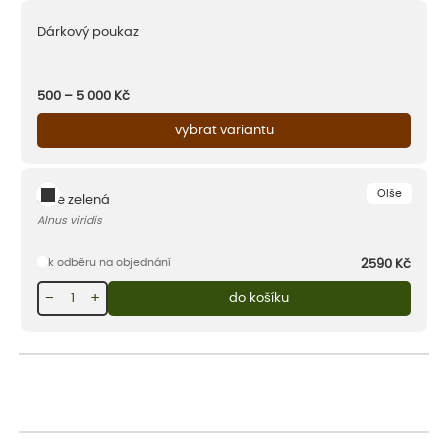
Dárkový poukaz
500 – 5 000
Kč
vybrat variantu
Olše
Olše zelená
Alnus viridis
k odběru na objednání
2590
Kč
−
+
do košíku