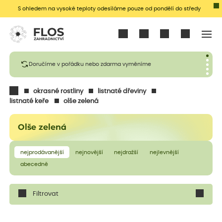
S ohledem na vysoké teploty odesíláme pouze od pondělí do středy
Přihlásit se
Doručíme v pořádku nebo zdarma vyměníme
okrasné rostliny
listnaté dřeviny
listnaté keře
olše zelená
Olše zelená
nejprodávanější
nejnovější
nejdražší
nejlevnější
abecedně
Filtrovat