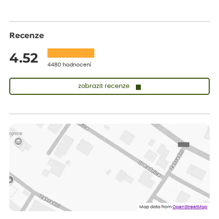
Recenze
4.52
4480 hodnocení
zobrazit recenze
Lenka
ověřený nákup
dnes
Doporučuji. Naprostá spokojenost.
Marcela
ověřený nákup
dnes
Jsem spokojená a budu vás doporučovat.
Vratislav
ověřený nákup
dnes
Spokojenost rostlina dorazila vpořádku
Map data from
OpenStreetMap