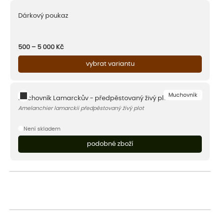
Dárkový poukaz
500 – 5 000
Kč
vybrat variantu
Muchovník
Muchovník Lamarckův - předpěstovaný živý plot
Amelanchier lamarckii předpěstovaný živý plot
Není skladem
podobné zboží