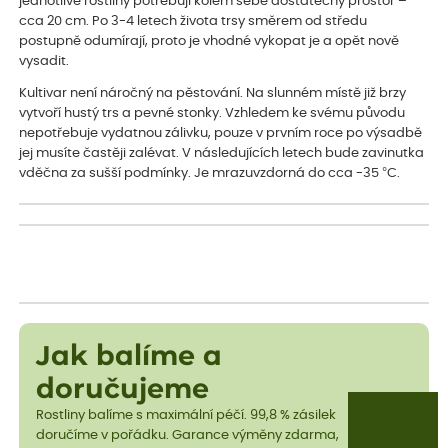
jednotlivé rostliny potřebují kolem sebe dostatečný prostor –
cca 20 cm. Po 3-4 letech života trsy směrem od středu
postupně odumírají, proto je vhodné vykopat je a opět nově
vysadit.
Kultivar není náročný na pěstování. Na slunném místě již brzy
vytvoří hustý trs a pevné stonky. Vzhledem ke svému původu
nepotřebuje vydatnou zálivku, pouze v prvním roce po výsadbě
jej musíte častěji zalévat. V následujících letech bude zavinutka
vděčna za sušší podmínky. Je mrazuvzdorná do cca -35 °C.
Jak balíme a
doručujeme
Rostliny balíme s maximální péčí. 99,8 % zásilek
doručíme v pořádku. Garance výměny zdarma,