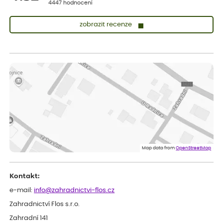
4447 hodnocení
zobrazit recenze
Sandra
ověřený nákup
dnes
vše v naprostém pořádku
Eva
ověřený nákup
dnes
Velmi spokojená dekuji
Jana
ověřený nákup
dnes
Flos je nejlepší &#129321;
Map data from
OpenStreetMap
Kontakt:
e-mail:
info@zahradnictvi-flos.cz
Zahradnictví Flos s.r.o.
Zahradní 141