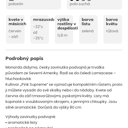
polostín
polo suchá
kvete v
mrazuvzdornost
výška
barva
barva
měsících
rostliny v
listu
květu
-32°c
dospělosti
červen
zelená
růžová
až
0,8 m
- září
-35°c
Podrobný popis
Monarda didyma, česky zavinutka podvojná je trvalka
původem ze Severní Ameriky. Řadí se do čeledi Lamiaceae –
hluchavkovité.
Kultivar „Pink Supreme“ se vyznačuje kompaktním růstem, proto
ji můžete vysadit do své skalky nebo i do nádoby. Kvete od
června do září tmavorůžovými, pyskatými květy. Listy má
kopinaté s vroubkovaným okrajem, s jemnými chloupky. Jsou
silně aromatické. Dorůstá do výšky 80 cm.
Výhody zavinutky podvojné:
• aromatické listy