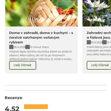
Doma v zahradě, doma v kuchyni – s
Zahradní archi
čerstvě natrhaným voňavým
a fialová jsou
rybízem
10.6.2021
10 
Které barvy jsou 
29.4.2021
10 minut čtení
Zahradní architekt
Hřejivé teplo letního sluníčka, které se sklání k
jsou bílá, fialová
obzoru. Mísa rybízu, do níž to po hroznech
se, jak můžete za
přibývá jedna radost. Všechny ty vůně a zvuky
záhon, terasu či b
červencové zahrady. Sklizeň rybízu do kuchyně
celý článek
celý článek
obléknout i vy.
vnese neuvěřitelný klid a radost. A taky trochu
bezstarostnosti dětství při mlsání babiččina
drobenkového koláče s rybízem.
Recenze
4.52