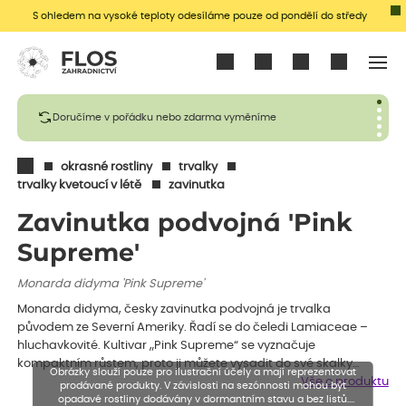
S ohledem na vysoké teploty odesíláme pouze od pondělí do středy
Přihlásit se
Doručíme v pořádku nebo zdarma vyměníme
okrasné rostliny
trvalky
trvalky kvetoucí v létě
zavinutka
Zavinutka podvojná 'Pink
Supreme'
Monarda didyma 'Pink Supreme'
Monarda didyma, česky zavinutka podvojná je trvalka
původem ze Severní Ameriky. Řadí se do čeledi Lamiaceae –
hluchavkovité. Kultivar „Pink Supreme“ se vyznačuje
kompaktním růstem, proto ji můžete vysadit do své skalky…
Obrázky slouží pouze pro ilustrační účely a mají reprezentovat
Vše o produktu
prodávané produkty. V závislosti na sezónnosti mohou být
opadavé rostliny dodávány v dormantním stavu a bez listů.