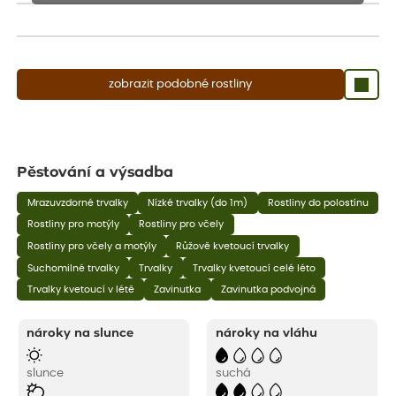
Rostliny mohou být také sestřiženy níže, než je uvedená výška,
aby se podpořil nový růst.
zobrazit podobné rostliny
Pěstování a výsadba
Mrazuvzdorné trvalky
Nízké trvalky (do 1m)
Rostliny do polostínu
Rostliny pro motýly
Rostliny pro včely
Rostliny pro včely a motýly
Růžově kvetoucí trvalky
Suchomilné trvalky
Trvalky
Trvalky kvetoucí celé léto
Trvalky kvetoucí v létě
Zavinutka
Zavinutka podvojná
nároky na slunce
nároky na vláhu
slunce
suchá