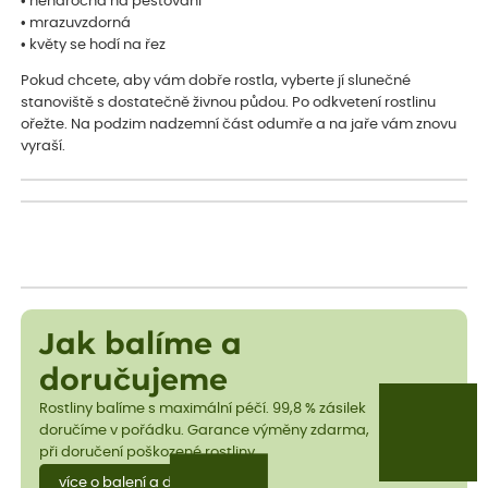
• nenáročná na pěstování
• mrazuvzdorná
• květy se hodí na řez
Pokud chcete, aby vám dobře rostla, vyberte jí slunečné
stanoviště s dostatečně živnou půdou. Po odkvetení rostlinu
ořežte. Na podzim nadzemní část odumře a na jaře vám znovu
vyraší.
Jak balíme a
doručujeme
Rostliny balíme s maximální péčí. 99,8 % zásilek
doručíme v pořádku. Garance výměny zdarma,
při doručení poškozené rostliny.
více o balení a dopravě