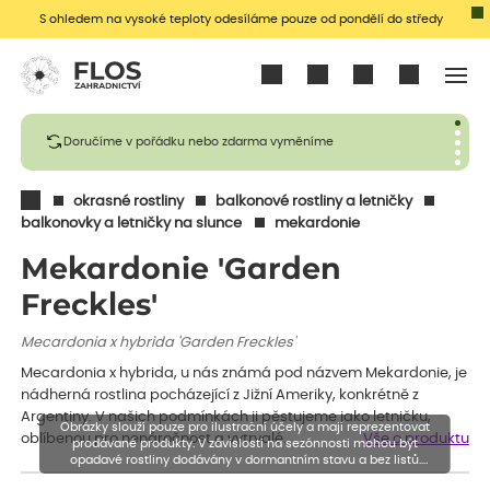
S ohledem na vysoké teploty odesíláme pouze od pondělí do středy
Přihlásit se
Doručíme v pořádku nebo zdarma vyměníme
okrasné rostliny
balkonové rostliny a letničky
balkonovky a letničky na slunce
mekardonie
Mekardonie 'Garden
Freckles'
Mecardonia x hybrida 'Garden Freckles'
Mecardonia x hybrida, u nás známá pod názvem Mekardonie, je
nádherná rostlina pocházející z Jižní Ameriky, konkrétně z
Argentiny. V našich podmínkách ji pěstujeme jako letničku,
Obrázky slouží pouze pro ilustrační účely a mají reprezentovat
oblíbenou pro nenáročnost a vytrvalé…
Vše o produktu
prodávané produkty. V závislosti na sezónnosti mohou být
opadavé rostliny dodávány v dormantním stavu a bez listů.
Rostliny mohou být také sestřiženy níže, než je uvedená výška,