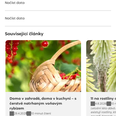
Načíst data
Načíst data
Související články
Doma v zahradě, doma v kuchyni – s
11 na rostliny
čerstvě natrhaným voňavým
4.8.2026
10 
rybízem
Letošní léto dává
existují rostliny,
29.4.2021
10 minut čtení