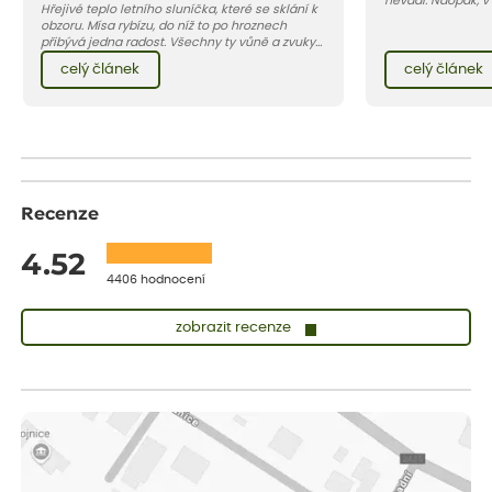
nevadí. Naopak, v
Hřejivé teplo letního sluníčka, které se sklání k
osluněné terase s
obzoru. Mísa rybízu, do níž to po hroznech
pro vás 11 tipů na
přibývá jedna radost. Všechny ty vůně a zvuky
horké a suché léto
červencové zahrady. Sklizeň rybízu do kuchyně
Pojďme se podívat,
celý článek
celý článek
vnese neuvěřitelný klid a radost. A taky trochu
bezstarostnosti dětství při mlsání babiččina
drobenkového koláče s rybízem.
Recenze
4.52
4406 hodnocení
zobrazit recenze
Lenka
ověřený nákup
před 1 dnem
Měla jsem pouze 1objednavku a zatím jsem spokojená se
sazenicemi
Miroslava