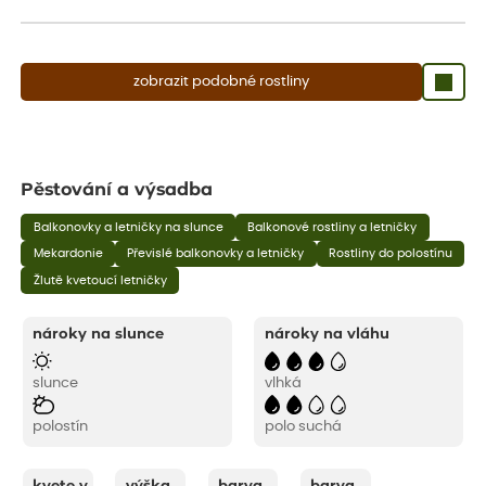
aby se podpořil nový růst.
zobrazit podobné rostliny
Pěstování a výsadba
Balkonovky a letničky na slunce
Balkonové rostliny a letničky
Mekardonie
Převislé balkonovky a letničky
Rostliny do polostínu
Žlutě kvetoucí letničky
nároky na slunce
nároky na vláhu
slunce
vlhká
polostín
polo suchá