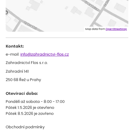
ověřený nákup
před 1 dnem
Rostliny byly v pořádku, dobře zabalené, celková spokojenost.
Dominika
ověřený nákup
před 1 dnem
Doporučuji :). Spokojenost, stromky v pěkném stavu. Jediné, co
Map data from
OpenStreetMap
my chybělo, bylo komunikování nedostupného zboží před
odesláním objednávky, objednali bychom obratem náhradu.
Děkujeme
Kontakt:
e-mail:
info@zahradnictvi-flos.cz
Zahradnictví Flos s.r.o.
Zahradní 141
250 68 Řež u Prahy
Otevírací doba:
Pondělí až sobota - 8:00 - 17:00
Pátek 1.5.2026 je otevřeno
Pátek 8.5.2026 je zavřeno
Obchodní podmínky