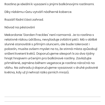
Rostlina je ideální k vysazení s jinými balkónovými rostlinami.
Díky nízkému růstu vytváří nádherné koberce.
Rozzáří fádní části zahrad.
Návod na pěstování
Mekardonie 'Garden Freckles' není rozmarná. Je to rostlina s
relativně nízkou údržbou, nevyžaduje zvláštní péči. Má v oblibě
slunné stanoviště s přímým sluncem, ale bude tolerovat i
polostín, musíte ovšem myslet na to, že stinná místa způsobují
snížení kvetení květů. Doporučujeme alespoň 1x za dva týdny
hnojit hnojivem určeným pro balkónové rostliny. Zavlažujte
přiměřeně, zejména během vegetace je rostlina náročná na
vláhu. Na zahradu ji doporučujeme vysazovat v druhé polovině
května, kdy už jí nehrozí riziko jarních mrazů.