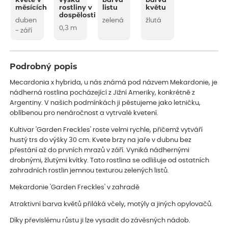
kvete v
výška
barva
barva
měsících
rostliny v
listu
květu
dospělosti
duben
zelená
žlutá
0,3 m
- září
Podrobný popis
Mecardonia x hybrida, u nás známá pod názvem Mekardonie, je
nádherná rostlina pocházející z Jižní Ameriky, konkrétně z
Argentiny. V našich podmínkách ji pěstujeme jako letničku,
oblíbenou pro nenáročnost a vytrvalé kvetení.
Kultivar 'Garden Freckles' roste velmi rychle, přičemž vytváří
hustý trs do výšky 30 cm. Kvete brzy na jaře v dubnu bez
přestání až do prvních mrazů v září. Vyniká nádhernými
drobnými, žlutými kvítky. Tato rostlina se odlišuje od ostatních
zahradních rostlin jemnou texturou zelených listů.
Mekardonie 'Garden Freckles' v zahradě
Atraktivní barva květů přiláká včely, motýly a jiných opylovačů.
Díky převislému růstu ji lze vysadit do závěsných nádob.