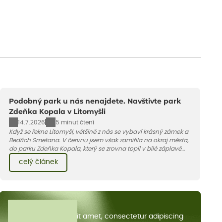
Podobný park u nás nenajdete. Navštivte park
Zdeňka Kopala v Litomyšli
14.7.2026
5 minut čtení
Když se řekne Litomyšl, většině z nás se vybaví krásný zámek a
Bedřich Smetana. V červnu jsem však zamířila na okraj města,
do parku Zdeňka Kopala, který se zrovna topil v bílé záplavě
kvetoucích kopretin. Fotky řeknou víc než slova, přidávám k
celý článek
nim pár řádků o tom, jak tento jedinečný kus krajiny vznikl.
Všechny články
Lorem ipsum dolor sit amet, consectetur adipiscing