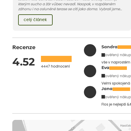
kterým sucho a žár vůbec nevadí. Naopak, v rozpáleném
záhonu i na osluněné terase se cítí jako doma. Vybrali jsme
pro vás 11 tipů na odolné druhy, které zvládnou horké a suché
léto bez pravidelné zálivky. Pojďme se podívat, které to jsou.
celý článek
Recenze
Sandra
ověřený nákup
4.52
vše v naprostém
4447 hodnocení
Eva
ověřený nákup
Velmi spokojená 
Jana
ověřený nákup
Flos je nejlepší 