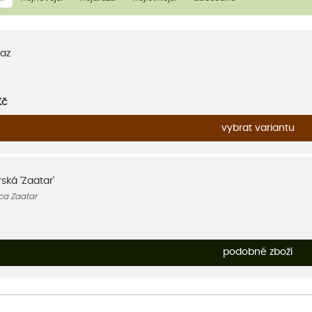
az
Kč
vybrat variantu
ská 'Zaatar'
ca Zaatar
podobné zboží