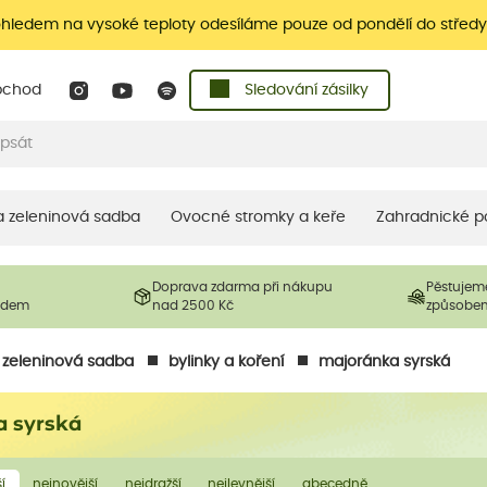
ohledem na vysoké teploty odesíláme pouze od pondělí do středy
bchod
Sledování zásilky
 a zeleninová sadba
Ovocné stromky a keře
Zahradnické p
Doprava zdarma při nákupu
Pěstujem
ladem
nad 2500 Kč
způsobe
a zeleninová sadba
bylinky a koření
majoránka syrská
a syrská
í
nejnovější
nejdražší
nejlevnější
abecedně