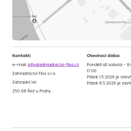
Kontakt:
Otevírací doba:
e-mail:
info@zahradnictvi-flos.cz
Pondělí až sobota - 8
17:00
Zahradnictví Flos s.r.o.
Pátek 1.5.2026 je otev
Zahradní 141
Pátek 8.5.2026 je zav
250 68 Řež u Prahy