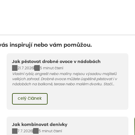
vás inspirují nebo vám pomůžou.
Jak pěstovat drobné ovoce v nádobách
21.7.2026
5 minut čtení
Vlastní rybíz, angrešt nebo maliny nejsou výsadou majitelů
velkých zahrad. Drobné ovoce můžete úspěšně pěstovat i v
nádobách na balkoně, terase nebo malém dvorku. Stačí
vybrat vhodnou odrůdu, dostatečně velký květináč a dodržet
pár základních pravidel. V tomto článku vám poradíme, jak na
celý článek
to.
Jak kombinovat denivky
7.7.2026
5 minut čtení