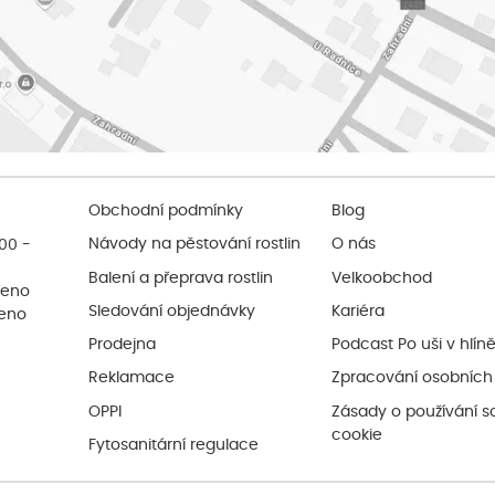
Obchodní podmínky
Blog
:00 -
Návody na pěstování rostlin
O nás
Balení a přeprava rostlin
Velkoobchod
řeno
Sledování objednávky
Kariéra
řeno
Prodejna
Podcast Po uši v hlín
Reklamace
Zpracování osobních
OPPI
Zásady o používání s
cookie
Fytosanitární regulace