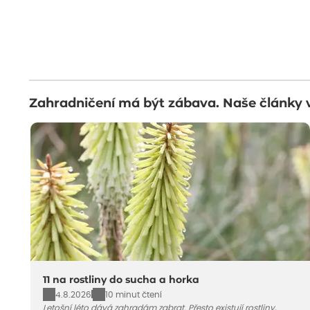
Zahradničení má být zábava. Naše články 
11 na rostliny do sucha a horka
4.8.2026
10 minut čtení
Letošní léto dává zahradám zabrat. Přesto existují rostliny,