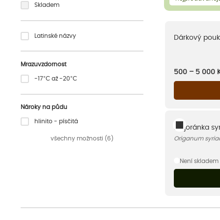
Skladem
Latinské názvy
Dárkový pouk
Mrazuvzdornost
500 – 5 000
-17°C až -20°C
Nároky na půdu
hlinito - písčitá
Majoránka syr
všechny možnosti (6)
Origanum syria
Není skladem