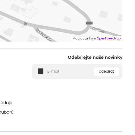
Map data from
OpenStreetMap
Odebírejte naše novinky
odebírat
ě
 údajů
ouborů