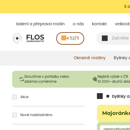
S 
balení a přeprava rostlin
o nás
kontakt
velkoo
4.52/5
Okrasné rostliny
Bylinky
Doručíme v pořádku nebo
Nejširší výběr v ČR
zdarma vyměníme
10.000+ druhů sk
bylinky 
Akce
Majoránk
Nově naskladněno
nejprodávanějš