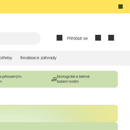
Přihlásit se
otřeby
Realizace zahrady
e přirozeným
Ekologické a šetrné
m
balení rostlin