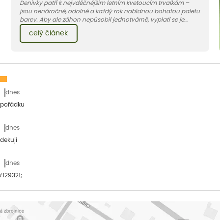
Denivky patří k nejvděčnějším letním kvetoucím trvalkám –
jsou nenáročné, odolné a každý rok nabídnou bohatou paletu
barev. Aby ale záhon nepůsobil jednotvárně, vyplatí se je
doplnit vhodnými sousedy. V dnešním článku vám ukážeme, s
celý článek
jakými trvalkami a travinami denivky nejlépe ladí.
dnes
 pořádku
dnes
dekuji
dnes
&#129321;