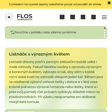
S ohledem na vysoké teploty odesíláme pouze od pondělí do středy
Přihlásit se
Doručíme v pořádku nebo zdarma vyměníme
Listnáče s výrazným květem
Listnaté dřeviny patří k pevným základům každé velké i
malé zahrady. Pokud hledáte rostliny s opravdu výrazným
a barevným květem, vybírejte si tak, aby vám v každé
roční době kvetl na zahradě alespoň jeden keř. Během jara
se nádherně vybarví voňavé šeříky i zlatice a v létě zase
krásně pokvetou výrazné hortenzie nebo ibišky, které si i
přes svůj pomalý růst právem vydobyly důležité místo na
předzahrádkách. Při výběru neopomeňte ani oblíbené
motýlí keře komule.