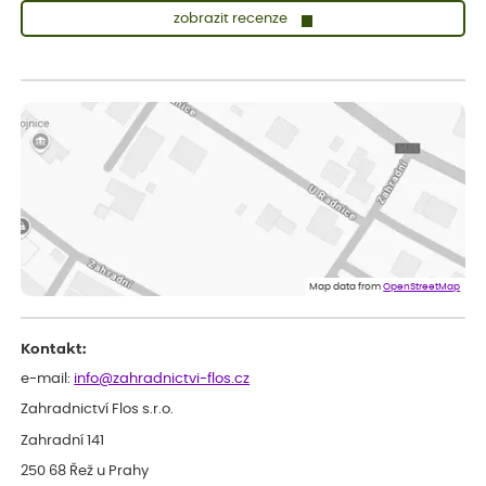
zobrazit recenze
Zuzana
ověřený nákup
před 1 dnem
Vše přišlo velice rychle krásně zabalené. Rostlinky po přesazení
velice dobře prospívají
Jarda
ověřený nákup
před 1 dnem
Dobrý den, byli jsme spokojeni
Lenka
ověřený nákup
před 1 dnem
Eshop, objednání bylo v pořádku, žádný problém. Jen jsem byla
Map data from
OpenStreetMap
smutná z dodávky jedné kytky, která nebyla v nejlepší kondici a i
po zasazení vypadá spíše, že odejde, než že se chytne. Byla to
celkově slabá rostlina oproti ostatním.
Kontakt:
e-mail:
info@zahradnictvi-flos.cz
Zahradnictví Flos s.r.o.
Zahradní 141
250 68 Řež u Prahy