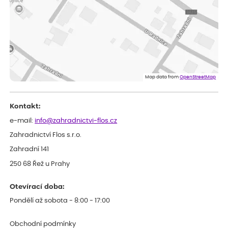
Marcela
ověřený nákup
dnes
Jsem spokojená a budu vás doporučovat.
Vratislav
ověřený nákup
dnes
Spokojenost rostlina dorazila vpořádku
Map data from
OpenStreetMap
Kontakt:
e-mail:
info@zahradnictvi-flos.cz
Zahradnictví Flos s.r.o.
Zahradní 141
250 68 Řež u Prahy
Otevírací doba:
Pondělí až sobota - 8:00 - 17:00
Obchodní podmínky