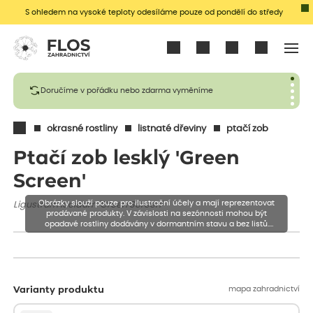
S ohledem na vysoké teploty odesíláme pouze od pondělí do středy
Přihlásit se
Doručíme v pořádku nebo zdarma vyměníme
okrasné rostliny
listnaté dřeviny
ptačí zob
Ptačí zob lesklý 'Green
Screen'
Obrázky slouží pouze pro ilustrační účely a mají reprezentovat
Ligustrum lucidum 'Green Screen'
prodávané produkty. V závislosti na sezónnosti mohou být
opadavé rostliny dodávány v dormantním stavu a bez listů.
Rostliny mohou být také sestřiženy níže, než je uvedená výška,
aby se podpořil nový růst.
mapa zahradnictví
Varianty produktu