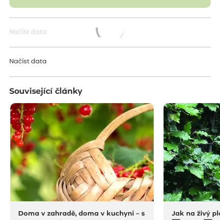
Načíst data
Načítám...
Načíst data
Související články
Doma v zahradě, doma v kuchyni – s
Jak na živý pl