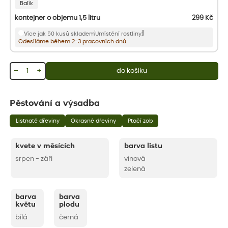
Balík
kontejner o objemu 1,5 litru
299
Kč
Více jak 50 kusů skladem
Umístění rostliny:
Odesíláme během 2-3 pracovních dnů
−
+
do košíku
Pěstování a výsadba
Listnaté dřeviny
Okrasné dřeviny
Ptačí zob
kvete v měsících
barva listu
srpen - září
vínová
zelená
barva
barva
květu
plodu
bílá
černá