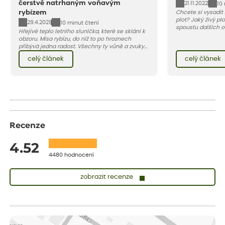
čerstvě natrhaným voňavým
21.11.2022
10
rybízem
Chcete si vysadit ž
plot? Jaký živý plo
29.4.2021
10 minut čtení
spoustu dalších 
Hřejivé teplo letního sluníčka, které se sklání k
článku. Můžete si
obzoru. Mísa rybízu, do níž to po hroznech
návod na péči o ži
přibývá jedna radost. Všechny ty vůně a zvuky
červencové zahrady. Sklizeň rybízu do kuchyně
celý článek
celý článek
vnese neuvěřitelný klid a radost. A taky trochu
bezstarostnosti dětství při mlsání babiččina
drobenkového koláče s rybízem.
Recenze
4.52
4480 hodnocení
zobrazit recenze
Lenka
ověřený nákup
dnes
Doporučuji. Naprostá spokojenost.