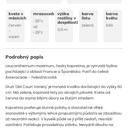
kvete v
mrazuvzdornost
výška
barva
barva
měsících
rostliny v
listu
květu
-26°c
dospělosti
červen
zelená
bílá
až
0,6 m
-
-29°c
srpen
Podrobný popis
Leucanthemum maximum, česky kopretina, je vytrvalá bylina
pocházející z oblastí Francie a Španělska. Patří do čeledi
Asteraceae – hvězdnicovité.
Druh 'Old Court Variety' je trsnatá trvalka dorůstající do výšky 60
cm. Má zelené, kopinaté listy po okrajích pilovité. Kvete od
června do srpna bílými úbory se žlutým středem.
Kopretina preferuje slunné polohy a dostatečně vlhké
stanoviště s výživnými, lehce propustnými půdami se zásaditou
až neutrální reakcí. V kyselé půdě se jí příliš nedaří, nesnáší
zastínění. Potřebuje pravidelnou zálivku. Nevydrží dlouho na