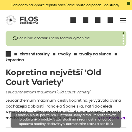
S ohledem na vysoké teploty odesíláme pouze od pondělí do středy
Přihlásit se
Doručíme v pořádku nebo zdarma vyměníme
okrasné rostliny
trvalky
trvalky na slunce
kopretina
Kopretina největší 'Old
Court Variety'
Leucanthemum maximum 'Old Court Variety'
Leucanthemum maximum, česky kopretina, je vytrvalá bylina
pocházející z oblastí Francie a Španělska. Patří do čeledi
Asteraceae – hvězdnicovité.Druh 'Old Court Variety' je trsnatá
Obrázky slouží pouze pro ilustrační účely a mají reprezentovat
trvalka dorůstající do výšky 60 cm. Má…
Vše o produktu
prodávané produkty. V závislosti na sezónnosti mohou být
opadavé rostliny dodávány v dormantním stavu a bez listů.
Rostliny mohou být také sestřiženy níže, než je uvedená výška,