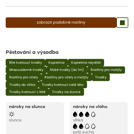
aby se podpořil nový růst.
zobrazit podobné rostliny
Pěstování a výsadba
Bíle kvetoucí trvalky
Kopretina
Kopretina největší
Mrazuvzdorné trvalky
Nízké trvalky (do 1m)
Rostliny pro motýly
Rostliny pro včely
Rostliny pro včely a motýly
Trvalky
Trvalky do vlhka
Trvalky kvetoucí celé léto
Trvalky kvetoucí v létě
Trvalky na slunce
nároky na slunce
nároky na vláhu
slunce
vlhká
polo suchá