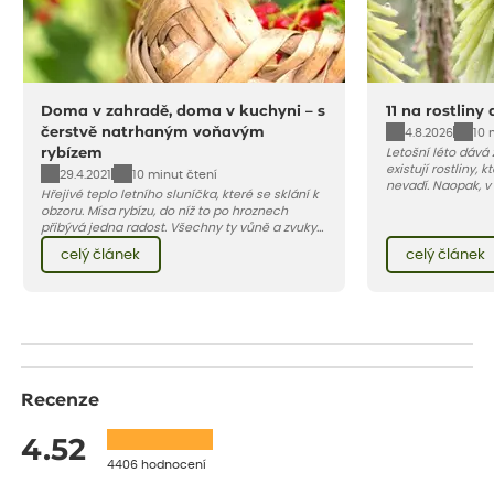
Doma v zahradě, doma v kuchyni – s
11 na rostliny
čerstvě natrhaným voňavým
4.8.2026
10 
rybízem
Letošní léto dává
existují rostliny,
29.4.2021
10 minut čtení
nevadí. Naopak, v
Hřejivé teplo letního sluníčka, které se sklání k
osluněné terase s
obzoru. Mísa rybízu, do níž to po hroznech
pro vás 11 tipů na
přibývá jedna radost. Všechny ty vůně a zvuky
horké a suché léto
červencové zahrady. Sklizeň rybízu do kuchyně
Pojďme se podívat,
celý článek
celý článek
vnese neuvěřitelný klid a radost. A taky trochu
bezstarostnosti dětství při mlsání babiččina
drobenkového koláče s rybízem.
Recenze
4.52
4406 hodnocení