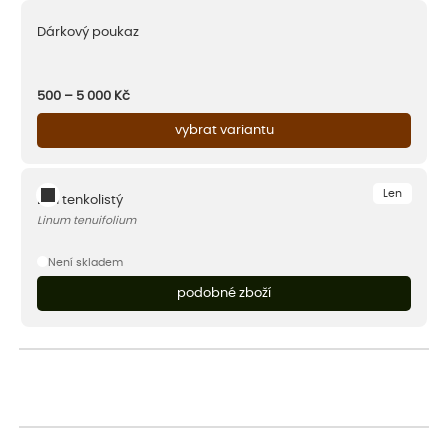
Dárkový poukaz
500 – 5 000
Kč
vybrat variantu
Len
Len tenkolistý
Linum tenuifolium
Není skladem
podobné zboží