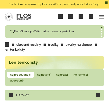
S ohledem na vysoké teploty odesíláme pouze od pondělí do středy
Přihlásit se
Doručíme v pořádku nebo zdarma vyměníme
okrasné rostliny
trvalky
trvalky na slunce
len tenkolistý
Len tenkolistý
nejprodávanější
nejnovější
nejdražší
nejlevnější
abecedně
Filtrovat