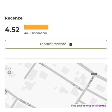
Recenze
4.52
4480 hodnocení
zobrazit recenze
Lenka
ověřený nákup
dnes
Doporučuji. Naprostá spokojenost.
Marcela
ověřený nákup
dnes
Jsem spokojená a budu vás doporučovat.
Vratislav
ověřený nákup
dnes
Spokojenost rostlina dorazila vpořádku
Map data from
OpenStreetMap