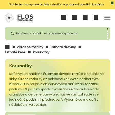
S ohledem na vysoké teploty odesíláme pouze od pondělí do středy
Přihlásit se
Doručíme v pořádku nebo zdarma vyměníme
okrasné rostliny
listnaté dřeviny
listnaté keře
korunatky
Korunatky
Keř o výšce přibližně 80 cm se dovede rozrůst do pořádné
šířky. Široce rozložitý až poléhavý keř kvete nádhernými
bílými kvítky od prvních červnových dnů až do začátku
podzimu. S prvním spadaným listím se začne barvit do
oranžové a červené barvy a zahájí ve vaší zahradě své
jedinečné podzimní představení. Výborně se mu daří v
nádobách i ve svazích.