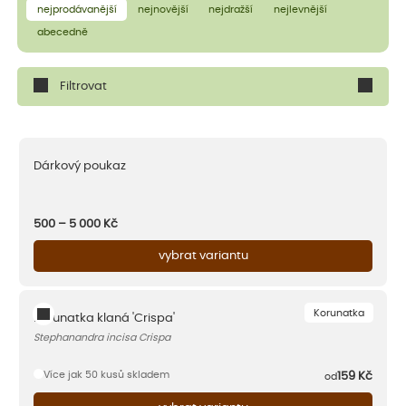
nejprodávanější
nejnovější
nejdražší
nejlevnější
abecedně
Filtrovat
Dárkový poukaz
500 – 5 000
Kč
vybrat variantu
Korunatka
Korunatka klaná 'Crispa'
Stephanandra incisa Crispa
Více jak 50 kusů skladem
159
Kč
od