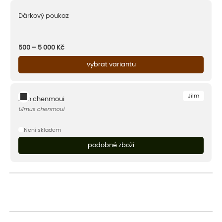
Dárkový poukaz
500 – 5 000
Kč
vybrat variantu
Jilm
Jilm chenmoui
Ulmus chenmoui
Není skladem
podobné zboží