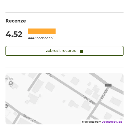
Recenze
4.52
4447 hodnocení
zobrazit recenze
Sandra
ověřený nákup
před 1 dnem
vše v naprostém pořádku
Eva
ověřený nákup
před 1 dnem
Velmi spokojená dekuji
Jana
ověřený nákup
před 1 dnem
Flos je nejlepší &#129321;
Map data from
OpenStreetMap