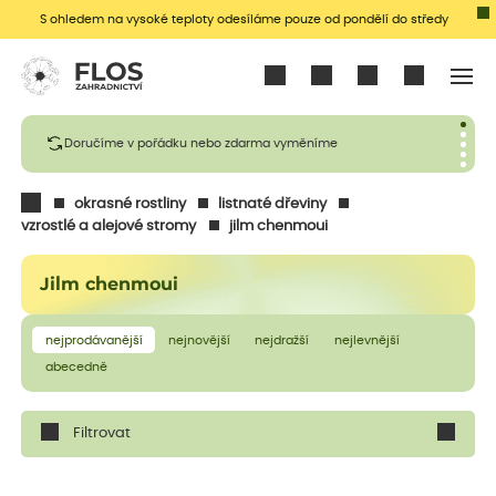
S ohledem na vysoké teploty odesíláme pouze od pondělí do středy
Přihlásit se
Doručíme v pořádku nebo zdarma vyměníme
okrasné rostliny
listnaté dřeviny
vzrostlé a alejové stromy
jilm chenmoui
Jilm chenmoui
nejprodávanější
nejnovější
nejdražší
nejlevnější
abecedně
Filtrovat