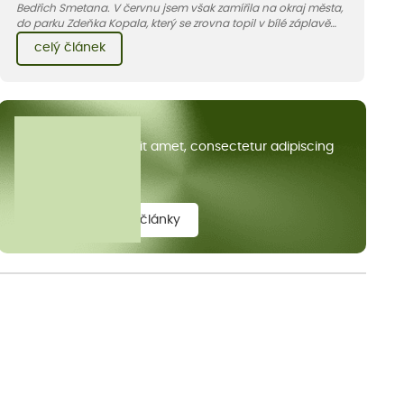
Bedřich Smetana. V červnu jsem však zamířila na okraj města,
do parku Zdeňka Kopala, který se zrovna topil v bílé záplavě
kvetoucích kopretin. Fotky řeknou víc než slova, přidávám k
celý článek
nim pár řádků o tom, jak tento jedinečný kus krajiny vznikl.
Všechny články
Lorem ipsum dolor sit amet, consectetur adipiscing
elit.
zobrazit všechny články