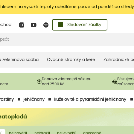
ohledem na vysoké teploty odesíláme pouze od pondělí do středy
bchod
Sledování zásilky
 a zeleninová sadba
Ovocné stromky a keře
Zahradnické p
Doprava zdarma při nákupu
Pěstujem
ladem
nad 2500 Kč
způsobe
ostliny
jehličnany
kuželovité a pyramidální jehličnany
tnatoplodá
í
nejnovější
nejdražší
nejlevnější
abecedně