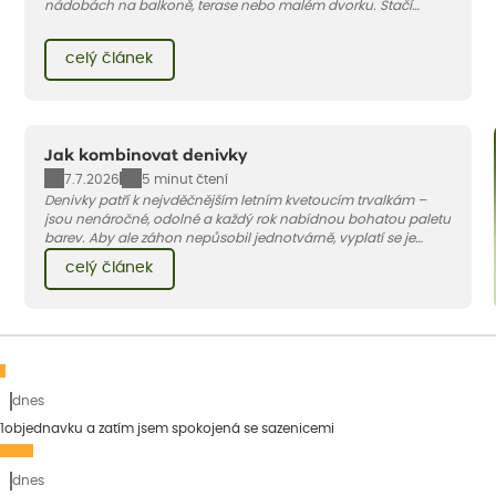
nádobách na balkoně, terase nebo malém dvorku. Stačí
vybrat vhodnou odrůdu, dostatečně velký květináč a dodržet
pár základních pravidel. V tomto článku vám poradíme, jak na
celý článek
to.
Jak kombinovat denivky
7.7.2026
5 minut čtení
Denivky patří k nejvděčnějším letním kvetoucím trvalkám –
jsou nenáročné, odolné a každý rok nabídnou bohatou paletu
barev. Aby ale záhon nepůsobil jednotvárně, vyplatí se je
doplnit vhodnými sousedy. V dnešním článku vám ukážeme, s
celý článek
jakými trvalkami a travinami denivky nejlépe ladí.
dnes
1objednavku a zatím jsem spokojená se sazenicemi
dnes