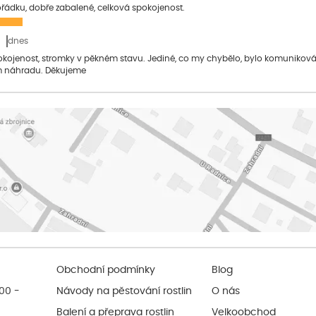
pořádku, dobře zabalené, celková spokojenost.
dnes
pokojenost, stromky v pěkném stavu. Jediné, co my chybělo, bylo komuniko
 náhradu. Děkujeme
Obchodní podmínky
Blog
:00 -
Návody na pěstování rostlin
O nás
Balení a přeprava rostlin
Velkoobchod