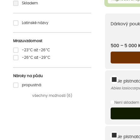
Skladem
Latinské názvy
Dárkový pouk
Mrazuvzdornost
500 – 5 000
-23°C až -26°C
-26°C až -29°C
Nároky na půdu
Jedle plstnat
propustná
Abies lasiocarp
všechny možnosti (6)
Není skladem
Jedle plstnat