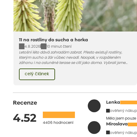
11 na rostliny do sucha a horka
4.8.2026
10 minut čtení
Letošní léto dává zahradám zabrat. Přesto existují rostliny,
kterým sucho a žár vůbec nevadí. Naopak, v rozpáleném
záhonu i na osluněné terase se cítí jako doma. Vybrali jsme
pro vás 11 tipů na odolné druhy, které zvládnou horké a suché
léto bez pravidelné zálivky. Pojďme se podívat, které to jsou.
celý článek
Recenze
Lenka
ověřený nákup
4.52
Měla jsem pouze 
4406 hodnocení
Miroslava
ověřený nákup