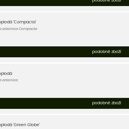
podobné zboží
toplodá 'Compacta'
pa arizonica Compacta
podobné zboží
oplodá
a arizonica
podobné zboží
oplodá 'Green Globe'