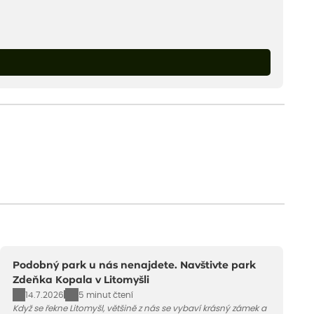
Podobný park u nás nenajdete. Navštivte park
Zdeňka Kopala v Litomyšli
14.7.2026
5 minut čtení
Když se řekne Litomyšl, většině z nás se vybaví krásný zámek a