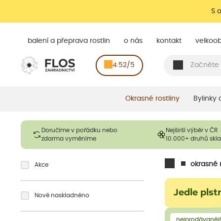
S 
balení a přeprava rostlin
o nás
kontakt
velkoo
4.52/5
Okrasné rostliny
Bylinky
Doručíme v pořádku nebo
Nejširší výběr v ČR
zdarma vyměníme
10.000+ druhů sk
okrasné r
Akce
Jedle pls
Nově naskladněno
nejprodávanějš