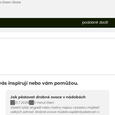
a Green Globe
podobné zboží
vás inspirují nebo vám pomůžou.
Jak pěstovat drobné ovoce v nádobách
21.7.2026
5 minut čtení
Vlastní rybíz, angrešt nebo maliny nejsou výsadou majitelů
velkých zahrad. Drobné ovoce můžete úspěšně pěstovat i v