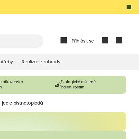
Přihlásit se
otřeby
Realizace zahrady
e přirozeným
Ekologické a šetrné
m
balení rostlin
jedle plstnatoplodá