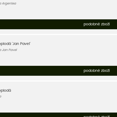
a Argentea
podobné zboží
oplodá 'Jan Pavel'
a Jan Pavel
podobné zboží
oplodá
a