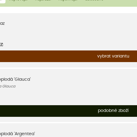
az
Kč
vybrat variantu
oplodá 'Glauca'
a Glauca
podobné zboží
oplodá 'Argentea'