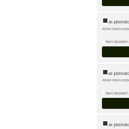
Jedle plstna
Abies lasiocar
Není skladem
Jedle plstnat
Abies lasiocarp
Není skladem
Jedle plstnat