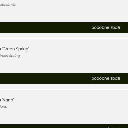
ilberlocke
podobné zboží
 'Green Spring'
reen Spring
podobné zboží
á 'Nana'
Nana