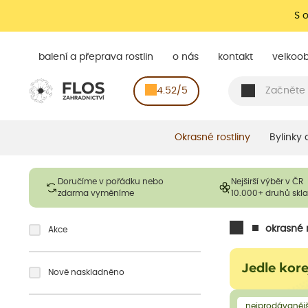
S 
balení a přeprava rostlin
o nás
kontakt
velkoo
4.52/5
Okrasné rostliny
Bylinky
Doručíme v pořádku nebo
Nejširší výběr v ČR
zdarma vyměníme
10.000+ druhů sk
okrasné r
Akce
Jedle kor
Nově naskladněno
nejprodávanějš