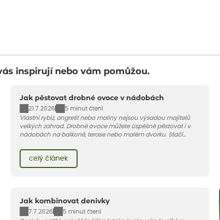
vás inspirují nebo vám pomůžou.
Jak pěstovat drobné ovoce v nádobách
21.7.2026
5 minut čtení
Vlastní rybíz, angrešt nebo maliny nejsou výsadou majitelů
velkých zahrad. Drobné ovoce můžete úspěšně pěstovat i v
nádobách na balkoně, terase nebo malém dvorku. Stačí
vybrat vhodnou odrůdu, dostatečně velký květináč a dodržet
pár základních pravidel. V tomto článku vám poradíme, jak na
celý článek
to.
Jak kombinovat denivky
7.7.2026
5 minut čtení