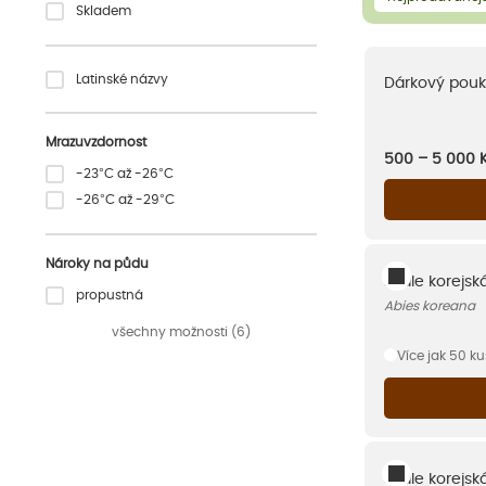
Skladem
Latinské názvy
Dárkový pouk
Mrazuvzdornost
500 – 5 000
-23°C až -26°C
-26°C až -29°C
Nároky na půdu
Jedle korejsk
propustná
Abies koreana
všechny možnosti (6)
Více jak 50 k
Jedle korejská