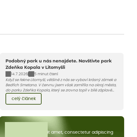
Podobný park u nás nenajdete. Navštivte park
Zdeňka Kopala v Litomyšli
14.7.2026
5 minut čtení
Když se řekne Litomyšl, většině z nás se vybaví krásný zámek a
Bedřich Smetana. V červnu jsem však zamířila na okraj města,
do parku Zdeňka Kopala, který se zrovna topil v bílé záplavě
kvetoucích kopretin. Fotky řeknou víc než slova, přidávám k
celý článek
nim pár řádků o tom, jak tento jedinečný kus krajiny vznikl.
Všechny články
Lorem ipsum dolor sit amet, consectetur adipiscing