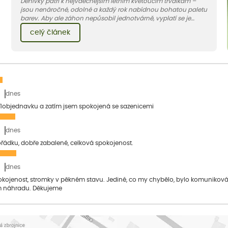
Denivky patří k nejvděčnějším letním kvetoucím trvalkám –
jsou nenáročné, odolné a každý rok nabídnou bohatou paletu
barev. Aby ale záhon nepůsobil jednotvárně, vyplatí se je
doplnit vhodnými sousedy. V dnešním článku vám ukážeme, s
celý článek
jakými trvalkami a travinami denivky nejlépe ladí.
dnes
1objednavku a zatím jsem spokojená se sazenicemi
dnes
pořádku, dobře zabalené, celková spokojenost.
dnes
pokojenost, stromky v pěkném stavu. Jediné, co my chybělo, bylo komuniko
 náhradu. Děkujeme