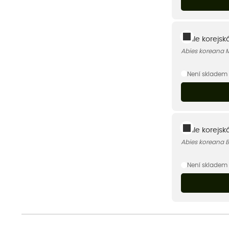
Jedle korejská 
Abies koreana M
Není skladem
Jedle korejsk
Abies koreana 
Není skladem