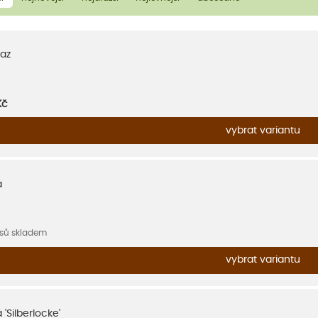
az
Kč
vybrat variantu
á
usů skladem
vybrat variantu
 'Silberlocke'