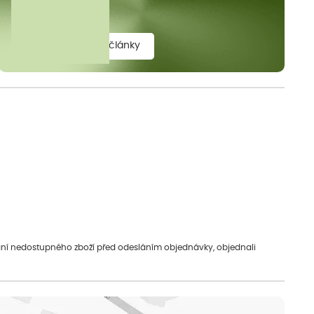
elit.
zobrazit všechny články
vání nedostupného zboží před odesláním objednávky, objednali