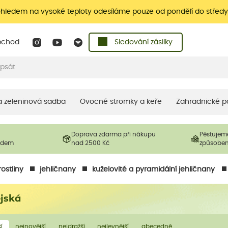
ohledem na vysoké teploty odesíláme pouze od pondělí do středy
bchod
Sledování zásilky
 a zeleninová sadba
Ovocné stromky a keře
Zahradnické p
Doprava zdarma při nákupu
Pěstujem
ladem
nad 2500 Kč
způsobe
ostliny
jehličnany
kuželovité a pyramidální jehličnany
ejská
í
nejnovější
nejdražší
nejlevnější
abecedně