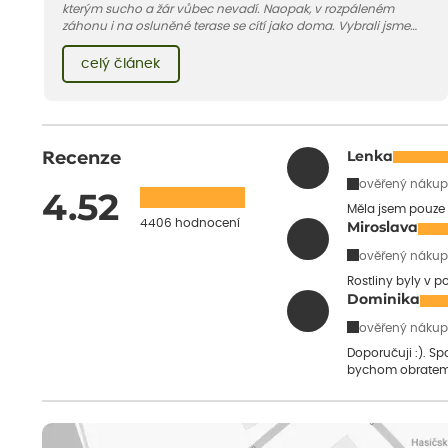
kterým sucho a žár vůbec nevadí. Naopak, v rozpáleném
záhonu i na osluněné terase se cítí jako doma. Vybrali jsme
pro vás 11 tipů na odolné druhy, které zvládnou horké a suché
léto bez pravidelné zálivky. Pojďme se podívat, které to jsou.
celý článek
Recenze
Lenka
ověřený nákup
4.52
Měla jsem pouze 
4406 hodnocení
Miroslava
ověřený nákup
Rostliny byly v 
Dominika
ověřený nákup
Doporučuji :). S
bychom obratem