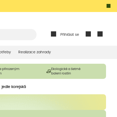
Přihlásit se
otřeby
Realizace zahrady
e přirozeným
Ekologické a šetrné
m
balení rostlin
jedle korejská