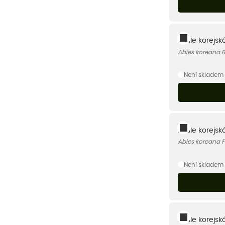
Jedle korejská 
Abies koreana Br
Není skladem
Jedle korejsk
Abies koreana F
Není skladem
Jedle korejská