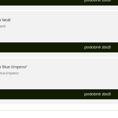
podobné zboží
'Molli'
olli
podobné zboží
á 'Blue Emperor'
Blue Emperor
podobné zboží