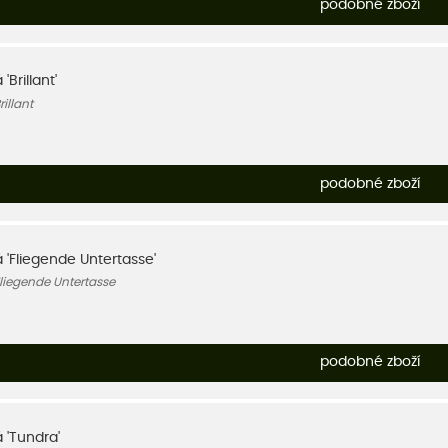
podobné zboží
'Brillant'
illant
podobné zboží
á 'Fliegende Untertasse'
liegende Untertasse
podobné zboží
 'Tundra'