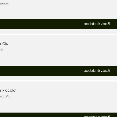
Tundra
podobné zboží
 'Cis'
is
podobné zboží
 'Piccolo'
iccolo