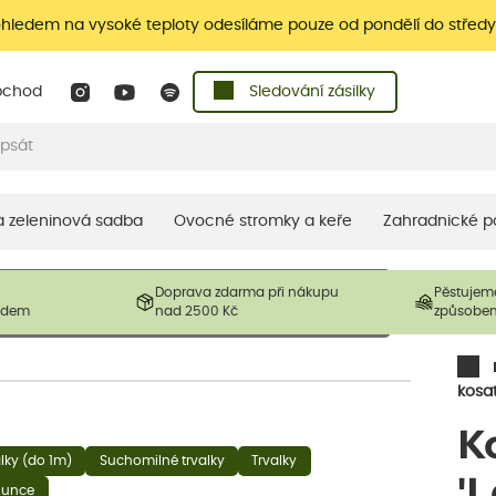
ohledem na vysoké teploty odesíláme pouze od pondělí do středy
bchod
Sledování zásilky
 a zeleninová sadba
Ovocné stromky a keře
Zahradnické p
 prodávané produkty. V závislosti na sezónnosti mohou být
Doprava zdarma při nákupu
Pěstujem
ostliny mohou být také sestřiženy níže, než je uvedená
ladem
nad 2500 Kč
způsobe
řil nový růst.
kosa
K
alky (do 1m)
Suchomilné trvalky
Trvalky
'
slunce