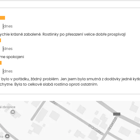
dnes
 rychle krásně zabalené. Rostlinky po přesazení velice dobře prospívají
dnes
sme spokojeni
dnes
bylo v pořádku, žádný problém. Jen jsem byla smutná z dodávky jedné kytky, 
 chytne. Byla to celkově slabá rostlina oproti ostatním.