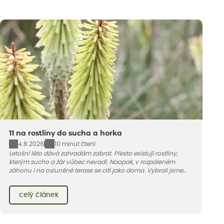
11 na rostliny do sucha a horka
4.8.2026
10 minut čtení
Letošní léto dává zahradám zabrat. Přesto existují rostliny,
kterým sucho a žár vůbec nevadí. Naopak, v rozpáleném
záhonu i na osluněné terase se cítí jako doma. Vybrali jsme
pro vás 11 tipů na odolné druhy, které zvládnou horké a suché
léto bez pravidelné zálivky. Pojďme se podívat, které to jsou.
celý článek