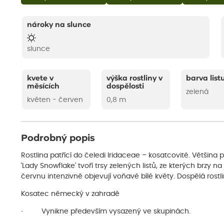
nároky na slunce
slunce
kvete v
výška rostliny v
barva list
měsících
dospělosti
zelená
květen - červen
0,8 m
Podrobný popis
Rostlina patřící do čeledi Iridaceae – kosatcovité. Většina 
'Lady Snowflake' tvoří trsy zelených listů, ze kterých brzy n
červnu intenzivně objevují voňavé bílé květy. Dospělá rost
Kosatec německý v zahradě
· Vynikne především vysazený ve skupinách.