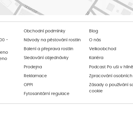
Obchodní podmínky
Blog
:00 -
Návody na pěstování rostlin
O nás
Balení a přeprava rostlin
Velkoobchod
řeno
Sledování objednávky
Kariéra
řeno
Prodejna
Podcast Po uši v hlín
Reklamace
Zpracování osobních
OPPI
Zásady o používání s
cookie
Fytosanitární regulace