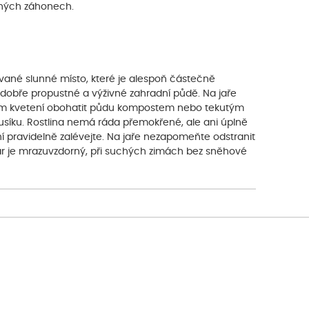
sných záhonech.
ntované slunné místo, které je alespoň částečně
 dobře propustné a výživné zahradní půdě. Na jaře
obím kvetení obohatit půdu kompostem nebo tekutým
íku. Rostlina nemá ráda přemokřené, ale ani úplně
 pravidelně zalévejte. Na jaře nezapomeňte odstranit
ivar je mrazuvzdorný, při suchých zimách bez sněhové