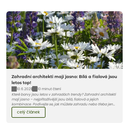
Zahradní architekti mají jasno: Bílá a fialová jsou
letos top!
10.6.2021
10 minut čtení
Které barvy jsou letos v zahradách trendy? Zahradní architekti
mají jasno – nejpřitažlivější jsou bílá, fialová a jejich
kombinace. Podívejte se, jak můžete zahradu nebo třeba jen
jeden záhon, terasu či balkon do bílo-fialových tónů
celý článek
obléknout i vy.