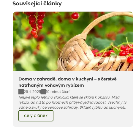
Související články
Doma v zahradě, doma v kuchyni – s čerstvě
natrhaným voňavým rybízem
29.4.2021
10 minut čtení
Hřejivé teplo letního sluníčka, které se sklání k obzoru. Mísa
rybízu, do níž to po hroznech přibývá jedna radost. Všechny ty
vůně a zvuky červencové zahrady. Sklizeň rybízu do kuchyně
vnese neuvěřitelný klid a radost. A taky trochu bezstarostnosti
celý článek
dětství při mlsání babiččina drobenkového koláče s rybízem.