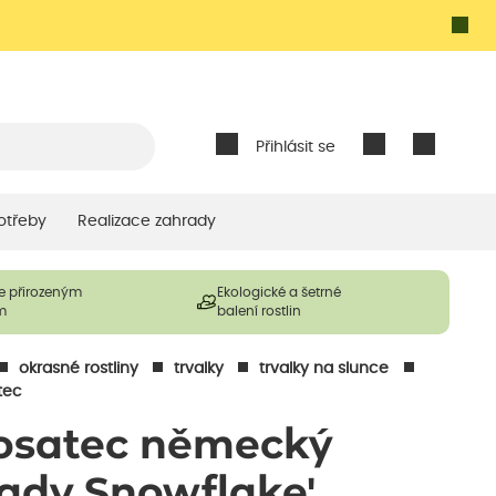
Přihlásit se
otřeby
Realizace zahrady
e přirozeným
Ekologické a šetrné
m
balení rostlin
okrasné rostliny
trvalky
trvalky na slunce
tec
osatec německý
Lady Snowflake'