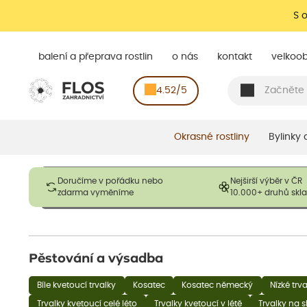
S 
balení a přeprava rostlin
o nás
kontakt
velkoo
4.52/5
Okrasné rostliny
Bylinky
Obrázky slouží pouze pro ilustrační účely a mají reprezentovat
Doručíme v pořádku nebo
Nejširší výběr v ČR
opadavé rostliny dodávány v dormantním stavu a bez listů. R
zdarma vyměníme
10.000+ druhů sk
výška, aby se podpo
Pěstování a výsadba
Bíle kvetoucí trvalky
Kosatec
Kosatec německý
Nízké trv
Trvalky kvetoucí celé léto
Trvalky kvetoucí v létě
Trvalky na 