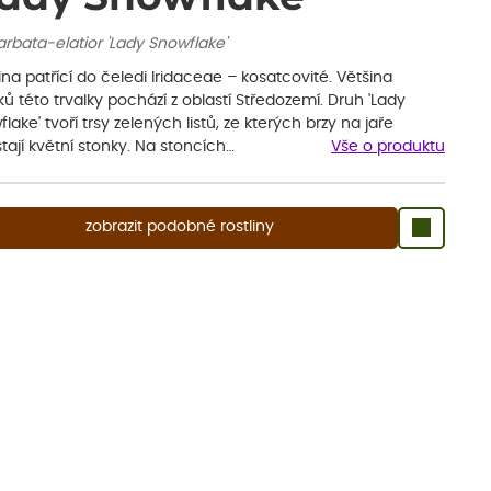
barbata-elatior 'Lady Snowflake'
ina patřící do čeledi Iridaceae – kosatcovité. Většina
ů této trvalky pochází z oblastí Středozemí. Druh 'Lady
lake' tvoří trsy zelených listů, ze kterých brzy na jaře
tají květní stonky. Na stoncích…
Vše o produktu
zobrazit podobné rostliny