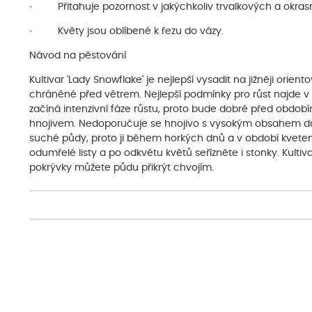
· Přitahuje pozornost v jakýchkoliv trvalkových a okra
· Květy jsou oblíbené k řezu do vázy.
Návod na pěstování
Kultivar 'Lady Snowflake' je nejlepší vysadit na jižněji orie
chráněné před větrem. Nejlepší podmínky pro růst najde v
začíná intenzivní fáze růstu, proto bude dobré před obd
hnojivem. Nedoporučuje se hnojivo s vysokým obsahem dus
suché půdy, proto ji během horkých dnů a v období kvetení
odumřelé listy a po odkvětu květů seřízněte i stonky. Kult
pokrývky můžete půdu přikrýt chvojím.