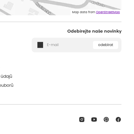
Map data from
OpenStreetMap
Odebírejte naše novinky
odebírat
ě
 údajů
ouborů