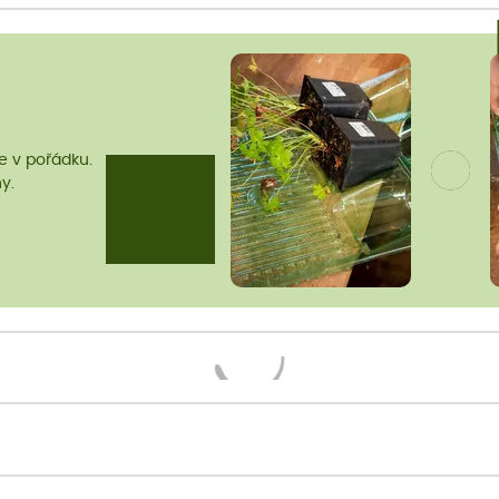
me v pořádku.
y.
Načítám...