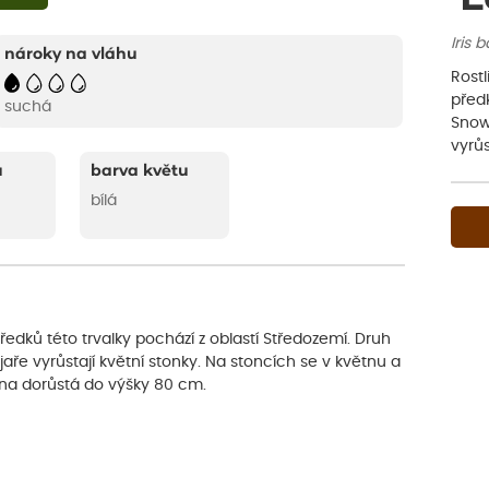
Iris 
nároky na vláhu
Rostl
předk
suchá
Snowf
vyrůs
u
barva květu
bílá
předků této trvalky pochází z oblastí Středozemí. Druh
a jaře vyrůstají květní stonky. Na stoncích se v květnu a
lina dorůstá do výšky 80 cm.