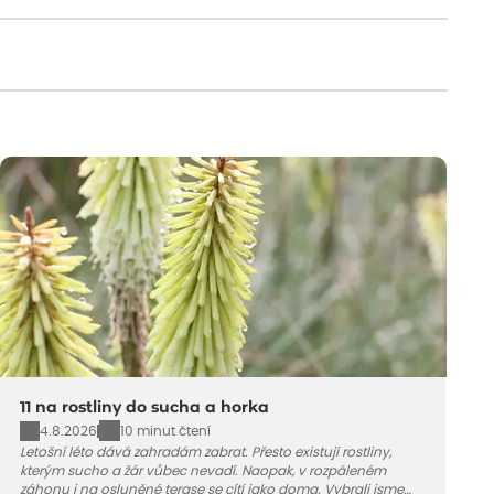
11 na rostliny do sucha a horka
4.8.2026
10 minut čtení
Letošní léto dává zahradám zabrat. Přesto existují rostliny,
kterým sucho a žár vůbec nevadí. Naopak, v rozpáleném
záhonu i na osluněné terase se cítí jako doma. Vybrali jsme