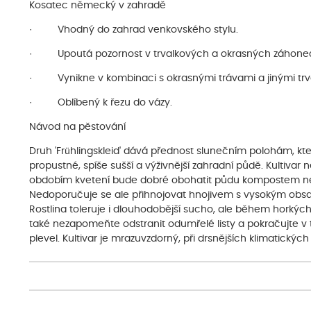
Kosatec německý v zahradě
· Vhodný do zahrad venkovského stylu.
· Upoutá pozornost v trvalkových a okrasných záhone
· Vynikne v kombinaci s okrasnými trávami a jinými trv
· Oblíbený k řezu do vázy.
Návod na pěstování
Druh 'Frühlingskleid' dává přednost slunečním polohám, kt
propustné, spíše sušší a výživnější zahradní půdě. Kultivar
obdobím kvetení bude dobré obohatit půdu kompostem 
Nedoporučuje se ale přihnojovat hnojivem s vysokým obsahe
Rostlina toleruje i dlouhodobější sucho, ale během horkých 
také nezapomeňte odstranit odumřelé listy a pokračujte v
plevel. Kultivar je mrazuvzdorný, při drsnějších klimatick