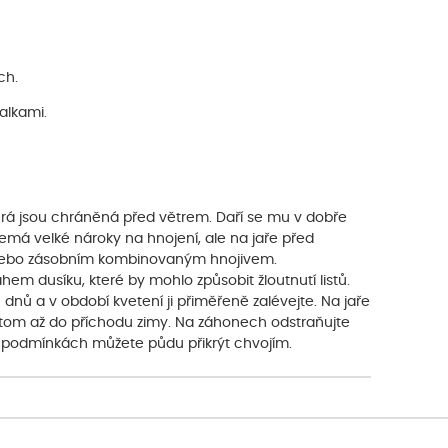
ch.
alkami.
erá jsou chráněná před větrem. Daří se mu v dobře
 nemá velké nároky na hnojení, ale na jaře před
nebo zásobním kombinovaným hnojivem.
m dusíku, které by mohlo způsobit žloutnutí listů.
dnů a v období kvetení ji přiměřeně zalévejte. Na jaře
 tom až do příchodu zimy. Na záhonech odstraňujte
ých podmínkách můžete půdu přikrýt chvojím.