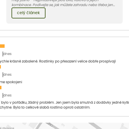
mají jasno – nejpřitažlivější jsou bílá, fialová a jejich
kombinace. Podívejte se, jak můžete zahradu nebo třeba jen
jeden záhon, terasu či balkon do bílo-fialových tónů
celý článek
obléknout i vy.
dnes
 rychle krásně zabalené. Rostlinky po přesazení velice dobře prospívají
dnes
sme spokojeni
dnes
bylo v pořádku, žádný problém. Jen jsem byla smutná z dodávky jedné kytky, 
 chytne. Byla to celkově slabá rostlina oproti ostatním.