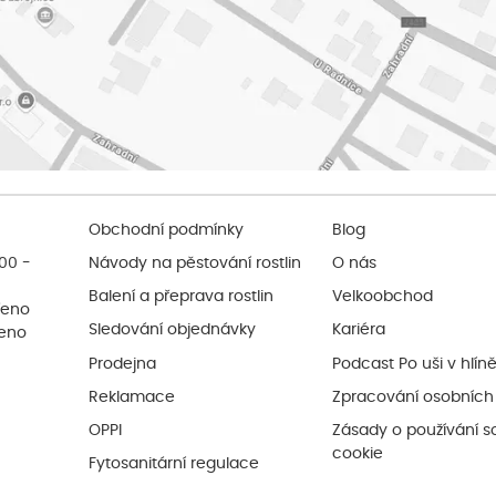
Obchodní podmínky
Blog
:00 -
Návody na pěstování rostlin
O nás
Balení a přeprava rostlin
Velkoobchod
řeno
Sledování objednávky
Kariéra
řeno
Prodejna
Podcast Po uši v hlín
Reklamace
Zpracování osobních
OPPI
Zásady o používání s
cookie
Fytosanitární regulace