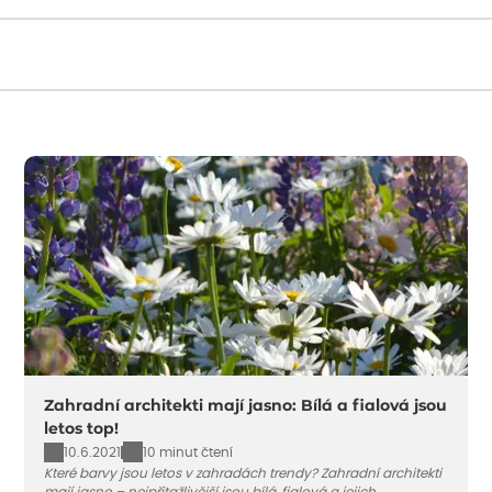
Načítám...
Zahradní architekti mají jasno: Bílá a fialová jsou
letos top!
10.6.2021
10 minut čtení
Které barvy jsou letos v zahradách trendy? Zahradní architekti