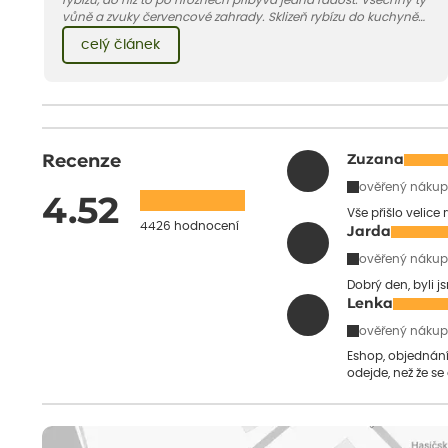
rybízu, do níž to po hroznech přibývá jedna radost. Všechny ty
vůně a zvuky červencové zahrady. Sklizeň rybízu do kuchyně
vnese neuvěřitelný klid a radost. A taky trochu bezstarostnosti
celý článek
dětství při mlsání babiččina drobenkového koláče s rybízem.
Recenze
Zuzana
ověřený nákup
4.52
Vše přišlo velice
4426 hodnocení
Jarda
ověřený nákup
Dobrý den, byli j
Lenka
ověřený nákup
Eshop, objednání 
odejde, než že se