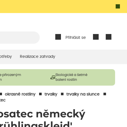
Přihlásit se
otřeby
Realizace zahrady
e přirozeným
Ekologické a šetrné
m
balení rostlin
okrasné rostliny
trvalky
trvalky na slunce
tec
osatec německý
Frühlingskleid'