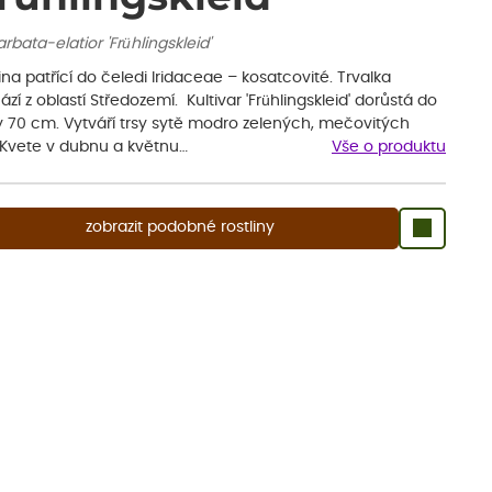
barbata-elatior 'Frühlingskleid'
ina patřící do čeledi Iridaceae – kosatcovité. Trvalka
zí z oblastí Středozemí. Kultivar 'Frühlingskleid' dorůstá do
y 70 cm. Vytváří trsy sytě modro zelených, mečovitých
. Kvete v dubnu a květnu…
Vše o produktu
zobrazit podobné rostliny