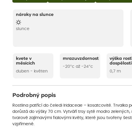
nároky na slunce
slunce
kvete v
mrazuvzdornost
výška rost
měsících
dospělosti
-20°c až -24°c
duben - květen
0,7 m
Podrobný popis
Rostlina patřící do čeledi Iridaceae – kosatcovité. Trvalka p
dorůstá do výšky 70 cm. Vytváří trsy sytě modro zelených,
tvarově zajímavými fialovými květy, které jsou tvořeny šesti o
vzpřímené.