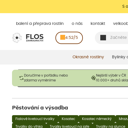
S 
balení a přeprava rostlin
o nás
kontakt
velkoo
4.52/5
Okrasné rostliny
Bylinky
Obrázky slouží pouze pro ilustrační účely a mají reprezentovat
Doručíme v pořádku nebo
Nejširší výběr v ČR
opadavé rostliny dodávány v dormantním stavu a bez listů. R
zdarma vyměníme
10.000+ druhů sk
výška, aby se podpo
Pěstování a výsadba
Fialově kvetoucí trvalky
Kosatec
Kosatec německý
Mrazu
Trvalky do vlhka
Trvalky kvetoucí na jaře
Trvalky na slunce