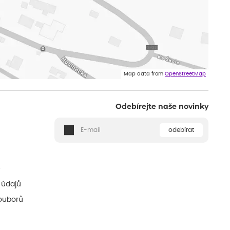
Map data from
OpenStreetMap
Odebírejte naše novinky
odebírat
ě
 údajů
ouborů