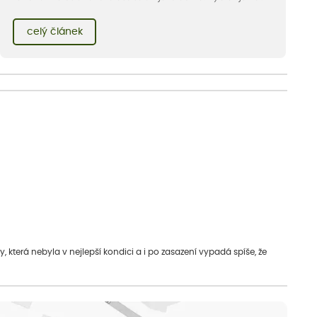
pro vás 11 tipů na odolné druhy, které zvládnou horké a suché
léto bez pravidelné zálivky. Pojďme se podívat, které to jsou.
celý článek
která nebyla v nejlepší kondici a i po zasazení vypadá spíše, že