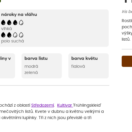
Iris 
nároky na vláhu
Rostl
pochá
vlhká
výšk
listů
polo suchá
liny v
barva listu
barva květu
modrá
fialová
zelená
ochází z oblastí
Středozemí
.
Kultivar
'Frühlingskleid'
 mečovitých listů. Kvete v dubnu a květnu velkými a
květními lupínky. Tři z nich jsou převislé a tři