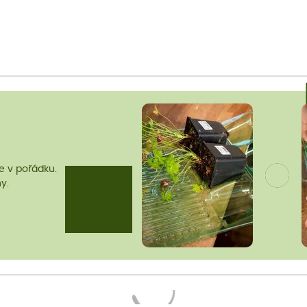
me v pořádku.
y.