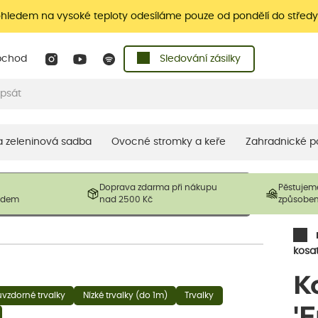
ohledem na vysoké teploty odesíláme pouze od pondělí do středy
bchod
Sledování zásilky
 a zeleninová sadba
Ovocné stromky a keře
Zahradnické p
 prodávané produkty. V závislosti na sezónnosti mohou být
Doprava zdarma při nákupu
Pěstujem
ostliny mohou být také sestřiženy níže, než je uvedená
ladem
nad 2500 Kč
způsobe
řil nový růst.
kosa
K
vzdorné trvalky
Nízké trvalky (do 1m)
Trvalky
'