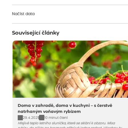
Načíst data
Související články
Doma v zahradě, doma v kuchyni – s čerstvě
natrhaným voňavým rybízem
29.4.2021
10 minut čtení
Hřejivé teplo letního sluníčka, které se sklání k obzoru. Mísa