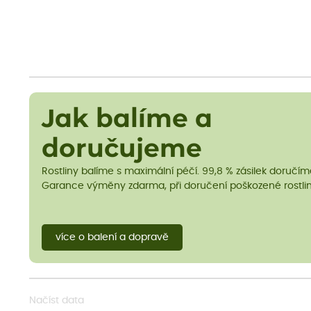
Jak balíme a
doručujeme
Rostliny balíme s maximální péčí. 99,8 % zásilek doručí
Garance výměny zdarma, při doručení poškozené rostlin
více o balení a dopravě
Načíst data