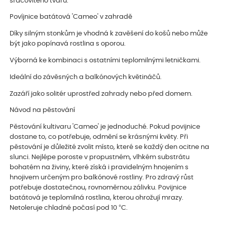
srdcovitého tvaru.
Povíjnice batátová 'Cameo' v zahradě
Díky silným stonkům je vhodná k zavěšení do košů nebo může
být jako popínavá rostlina s oporou.
Výborná ke kombinaci s ostatními teplomilnými letničkami.
Ideální do závěsných a balkónových květináčů.
Zazáří jako solitér uprostřed zahrady nebo před domem.
Návod na pěstování
Pěstování kultivaru 'Cameo' je jednoduché. Pokud povijnice
dostane to, co potřebuje, odmění se krásnými květy. Při
pěstování je důležité zvolit místo, které se každý den ocitne na
slunci. Nejlépe poroste v propustném, vlhkém substrátu
bohatém na živiny, které získá i pravidelným hnojením s
hnojivem určeným pro balkónové rostliny. Pro zdravý růst
potřebuje dostatečnou, rovnoměrnou zálivku. Povijnice
batátová je teplomilná rostlina, kterou ohrožují mrazy.
Netoleruje chladné počasí pod 10 °C.