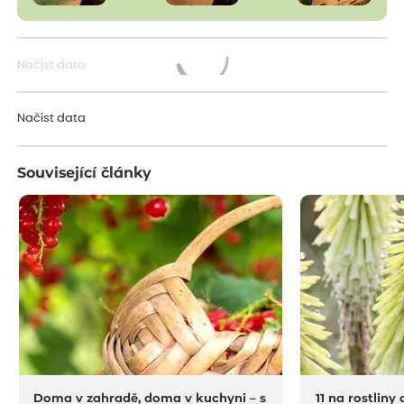
Načíst data
Načítám...
Načíst data
Související články
Doma v zahradě, doma v kuchyni – s
11 na rostliny