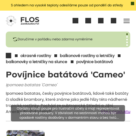
S ohledem na vysoké teploty odesíláme pouze od pondělí do středy
Přihlásit se
Doručíme v pořádku nebo zdarma vyměníme
okrasné rostliny
balkonové rostliny a letničky
balkonovky a letničky na slunce
povíjnice batátová
Povíjnice batátová 'Cameo'
Ipomoea batatas 'Cameo'
Ipomoea batatas, česky povijnice batátová, lidově také batáty
či sladké brambory, které známe jako jedlé hlízy této nádherné
tropické rostlinky. Pochází ze subtropické Střední a Jižní
Obrázky slouží pouze pro ilustrační účely a mají reprezentovat
Ameriky. Patří do čeledi…
Vše o produktu
prodávané produkty. V závislosti na sezónnosti mohou být
opadavé rostliny dodávány v dormantním stavu a bez listů.
Rostliny mohou být také sestřiženy níže, než je uvedená výška,
aby se podpořil nový růst.