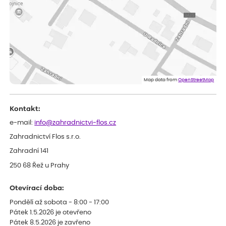
Vše v pořádku, jsem spokojena.
Iveta
ověřený nákup
dnes
Rostlina mi přišla v dobrém stavu, jsem spokojená.
Zuzana
ověřený nákup
dnes
Spokojenost s dodáním kvalitních rostlin
Map data from
OpenStreetMap
Kontakt:
e-mail:
info@zahradnictvi-flos.cz
Zahradnictví Flos s.r.o.
Zahradní 141
250 68 Řež u Prahy
Otevírací doba:
Pondělí až sobota - 8:00 - 17:00
Pátek 1.5.2026 je otevřeno
Pátek 8.5.2026 je zavřeno