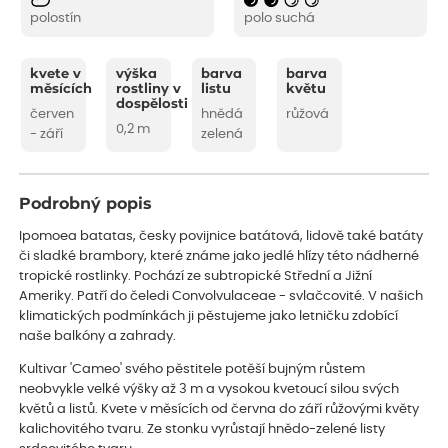
polostín
polo suchá
kvete v
výška
barva
barva
měsících
rostliny v
listu
květu
dospělosti
červen
hnědá
růžová
0,2 m
- září
zelená
Podrobný popis
Ipomoea batatas, česky povijnice batátová, lidově také batáty
či sladké brambory, které známe jako jedlé hlízy této nádherné
tropické rostlinky. Pochází ze subtropické Střední a Jižní
Ameriky. Patří do čeledi Convolvulaceae - svlačcovité. V našich
klimatických podmínkách ji pěstujeme jako letničku zdobící
naše balkóny a zahrady.
Kultivar 'Cameo' svého pěstitele potěší bujným růstem
neobvykle velké výšky až 3 m a vysokou kvetoucí silou svých
květů a listů. Kvete v měsících od června do září růžovými květy
kalichovitého tvaru. Ze stonku vyrůstají hnědo-zelené listy