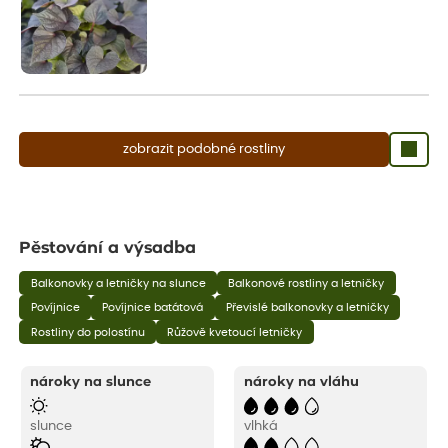
zobrazit podobné rostliny
Pěstování a výsadba
Balkonovky a letničky na slunce
Balkonové rostliny a letničky
Povíjnice
Povíjnice batátová
Převislé balkonovky a letničky
Rostliny do polostínu
Růžově kvetoucí letničky
nároky na slunce
nároky na vláhu
slunce
vlhká