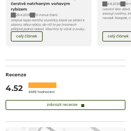
čerstvě natrhaným voňavým
4.8.2026
10 
rybízem
Letošní léto dává
existují rostliny,
29.4.2021
10 minut čtení
nevadí. Naopak, v
Hřejivé teplo letního sluníčka, které se sklání k
osluněné terase s
obzoru. Mísa rybízu, do níž to po hroznech
pro vás 11 tipů na
přibývá jedna radost. Všechny ty vůně a zvuky
horké a suché léto
červencové zahrady. Sklizeň rybízu do kuchyně
Pojďme se podívat,
celý článek
celý článek
vnese neuvěřitelný klid a radost. A taky trochu
bezstarostnosti dětství při mlsání babiččina
drobenkového koláče s rybízem.
Recenze
4.52
4466 hodnocení
zobrazit recenze
Vladimíra
ověřený nákup
dnes