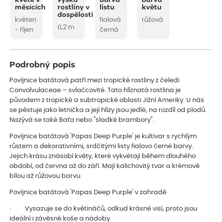
kvete v
výška
barva
barva
měsících
rostliny v
listu
květu
dospělosti
květen
fialová
růžová
0,2 m
- říjen
černá
Podrobný popis
Povíjnice batátová patří mezi tropické rostliny z čeledi
Convolvulaceae – svlačcovité. Tato hlíznatá rostlina je
původem z tropické a subtropické oblasti Jižní Ameriky. U nás
se pěstuje jako letnička a její hlízy jsou jedlé, na rozdíl od plodů.
Nazývá se také Baťa nebo "sladké brambory".
Povíjnice batátová 'Papas Deep Purple' je kultivar s rychlým
růstem a dekorativními, srdčitými listy fialovo černé barvy.
Jejich krásu znásobí květy, které vykvétají během dlouhého
období, od června až do září. Mají kalichovitý tvar a krémově
bílou až růžovou barvu.
Povíjnice batátová 'Papas Deep Purple' v zahradě
· Vysazuje se do květináčů, odkud krásné visí, proto jsou
ideální i závěsné koše a nádoby.