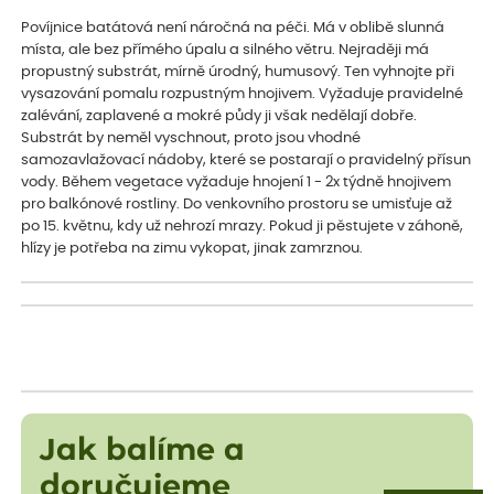
Povíjnice batátová není náročná na péči. Má v oblibě slunná
místa, ale bez přímého úpalu a silného větru. Nejraději má
propustný substrát, mírně úrodný, humusový. Ten vyhnojte při
vysazování pomalu rozpustným hnojivem. Vyžaduje pravidelné
zalévání, zaplavené a mokré půdy ji však nedělají dobře.
Substrát by neměl vyschnout, proto jsou vhodné
samozavlažovací nádoby, které se postarají o pravidelný přísun
vody. Během vegetace vyžaduje hnojení 1 - 2x týdně hnojivem
pro balkónové rostliny. Do venkovního prostoru se umisťuje až
po 15. květnu, kdy už nehrozí mrazy. Pokud ji pěstujete v záhoně,
hlízy je potřeba na zimu vykopat, jinak zamrznou.
Jak balíme a
doručujeme