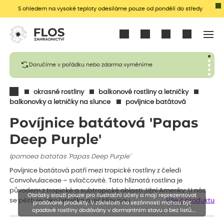
S ohledem na vysoké teploty odesíláme pouze od pondělí do středy
Přihlásit se
Doručíme v pořádku nebo zdarma vyměníme
okrasné rostliny
balkonové rostliny a letničky
balkonovky a letničky na slunce
povíjnice batátová
Povíjnice batátová 'Papas
Deep Purple'
Ipomoea batatas 'Papas Deep Purple'
Povíjnice batátová patří mezi tropické rostliny z čeledi
Convolvulaceae – svlačcovité. Tato hlíznatá rostlina je
původem z tropické a subtropické oblasti Jižní Ameriky. U nás
Obrázky slouží pouze pro ilustrační účely a mají reprezentovat
se pěstuje jako letnička a její hlízy jsou…
Vše o produktu
prodávané produkty. V závislosti na sezónnosti mohou být
opadavé rostliny dodávány v dormantním stavu a bez listů.
Rostliny mohou být také sestřiženy níže, než je uvedená výška,