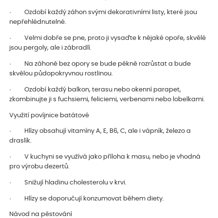
· Ozdobí každý záhon svými dekorativními listy, které jsou
nepřehlédnutelné.
· Velmi dobře se pne, proto ji vysaďte k nějaké opoře, skvělé
jsou pergoly, ale i zábradlí.
· Na záhoně bez opory se bude pěkně rozrůstat a bude
skvělou půdopokryvnou rostlinou.
· Ozdobí každý balkon, terasu nebo okenní parapet,
zkombinujte ji s fuchsiemi, feliciemi, verbenami nebo lobelkami.
Využití povíjnice batátové
· Hlízy obsahují vitamíny A, E, B6, C, ale i vápník, železo a
draslík.
· V kuchyni se využívá jako příloha k masu, nebo je vhodná
pro výrobu dezertů.
· Snižují hladinu cholesterolu v krvi.
· Hlízy se doporučují konzumovat během diety.
Návod na pěstování