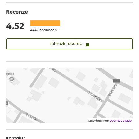
Recenze
4.52
4447 hodnocení
zobrazit recenze
Sandra
ověřený nákup
před 1 dnem
vše v naprostém pořádku
Eva
ověřený nákup
před 1 dnem
Velmi spokojená dekuji
Jana
ověřený nákup
před 1 dnem
Flos je nejlepší &#129321;
Map data from
OpenStreetMap
Kontakt: