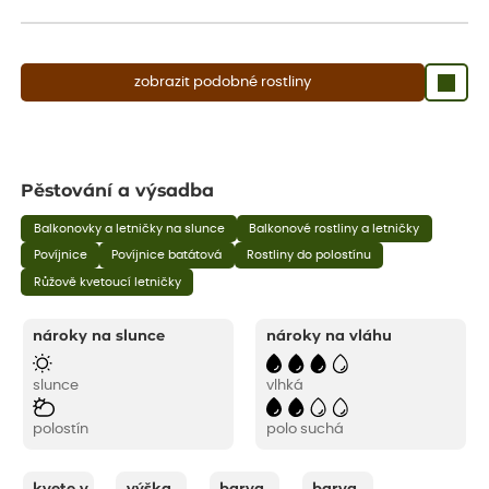
aby se podpořil nový růst.
zobrazit podobné rostliny
Pěstování a výsadba
Balkonovky a letničky na slunce
Balkonové rostliny a letničky
Povíjnice
Povíjnice batátová
Rostliny do polostínu
Růžově kvetoucí letničky
nároky na slunce
nároky na vláhu
slunce
vlhká
polostín
polo suchá