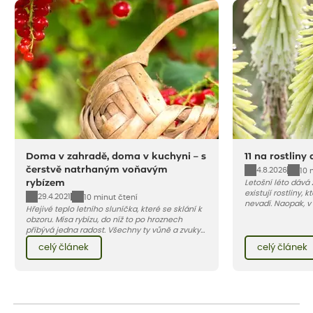
Doma v zahradě, doma v kuchyni – s
11 na rostliny
čerstvě natrhaným voňavým
4.8.2026
10 
rybízem
Letošní léto dává
existují rostliny,
29.4.2021
10 minut čtení
nevadí. Naopak, v
Hřejivé teplo letního sluníčka, které se sklání k
osluněné terase s
obzoru. Mísa rybízu, do níž to po hroznech
pro vás 11 tipů na
přibývá jedna radost. Všechny ty vůně a zvuky
horké a suché léto
červencové zahrady. Sklizeň rybízu do kuchyně
Pojďme se podívat,
celý článek
celý článek
vnese neuvěřitelný klid a radost. A taky trochu
bezstarostnosti dětství při mlsání babiččina
drobenkového koláče s rybízem.