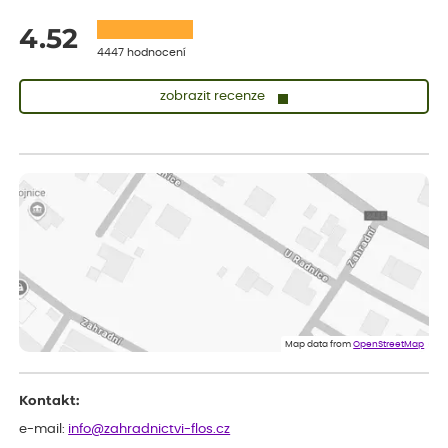
4.52
4447 hodnocení
zobrazit recenze
Sandra
ověřený nákup
dnes
vše v naprostém pořádku
Eva
ověřený nákup
dnes
Velmi spokojená dekuji
Jana
ověřený nákup
dnes
Flos je nejlepší &#129321;
Map data from
OpenStreetMap
Kontakt:
e-mail:
info@zahradnictvi-flos.cz