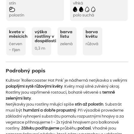
stín
vlhká
polostín
polo suchá
kvete v
výška
barva
barva
měsících
rostliny v
listu
květu
dospělosti
červen
zelená
růžová
0,3 m
- říjen
Podrobný popis
Kultivar 'Rollercoaster Hot Pink' je nádherná netýkavka s velkými
poloplými sytě růžovými květy
. Květy mají silně zvlněný okraj.
Rostliny jsou vzpřímeně rostoucí, bohatě větvené s
temně
zelenými listy
.
Netýkavky jsou rostliny milující spíše
stín až polostín
. Substrát
musí být
humózní a dobře propustný
. Při výsadbě provedeme
základní vyhnojení substrátu pomalu rozpustnými hnojivy a za
vegetace přihnojujeme 1 - 2x týdně hnojivem pro balkonové
rostliny.
Zálivku podřizujeme
průběhu
počasí.
Vhodné jsou