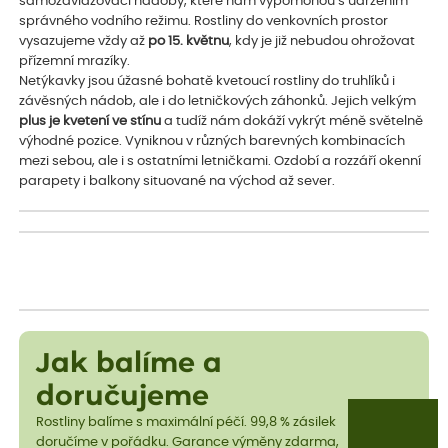
samozavlažovací nádoby, které nám vypomohou s udržením
správného vodního režimu. Rostliny do venkovních prostor
vysazujeme vždy až
po 15. květnu
, kdy je již nebudou ohrožovat
přízemní mrazíky.
Netýkavky jsou úžasné bohatě kvetoucí rostliny do truhlíků i
závěsných nádob, ale i do letničkových záhonků. Jejich velkým
plus je kvetení ve stínu
a tudíž nám dokáží vykrýt méně světelně
výhodné pozice. Vyniknou v různých barevných kombinacích
mezi sebou, ale i s ostatními letničkami. Ozdobí a rozzáří okenní
parapety i balkony situované na východ až sever.
Jak balíme a
doručujeme
Rostliny balíme s maximální péčí. 99,8 % zásilek
doručíme v pořádku. Garance výměny zdarma,