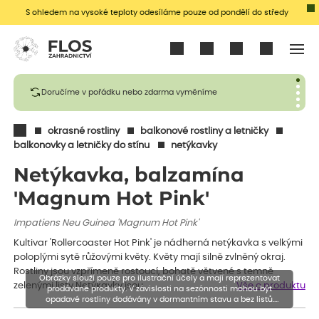
S ohledem na vysoké teploty odesíláme pouze od pondělí do středy
Přihlásit se
Doručíme v pořádku nebo zdarma vyměníme
okrasné rostliny
balkonové rostliny a letničky
balkonovky a letničky do stínu
netýkavky
Netýkavka, balzamína
'Magnum Hot Pink'
Impatiens Neu Guinea 'Magnum Hot Pink'
Kultivar 'Rollercoaster Hot Pink' je nádherná netýkavka s velkými
poloplými sytě růžovými květy. Květy mají silně zvlněný okraj.
Rostliny jsou vzpřímeně rostoucí, bohatě větvené s temně
Obrázky slouží pouze pro ilustrační účely a mají reprezentovat
zelenými listy.Netýkavky jsou…
Vše o produktu
prodávané produkty. V závislosti na sezónnosti mohou být
opadavé rostliny dodávány v dormantním stavu a bez listů.
Rostliny mohou být také sestřiženy níže, než je uvedená výška,