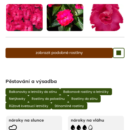
aby se podpořil nový růst.
zobrazit podobné rostliny
Pěstování a výsadba
Balkonovky a letničky do stínu
Balkonové rostliny a letničky
Netýkavky
Rostliny do polostínu
Rostliny do stínu
Růžově kvetoucí letničky
Stínomilné rostliny
nároky na slunce
nároky na vláhu