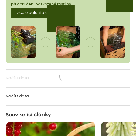
při doručení poškozené rostliny.
více o balení a dopravě
Načíst data
Načítám...
Načíst data
Související články