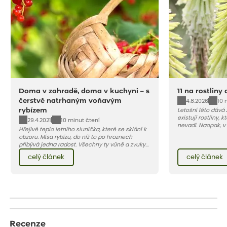
Doma v zahradě, doma v kuchyni – s
11 na rostliny
čerstvě natrhaným voňavým
4.8.2026
10 
rybízem
Letošní léto dává
existují rostliny,
29.4.2021
10 minut čtení
nevadí. Naopak, v
Hřejivé teplo letního sluníčka, které se sklání k
osluněné terase s
obzoru. Mísa rybízu, do níž to po hroznech
pro vás 11 tipů na
přibývá jedna radost. Všechny ty vůně a zvuky
horké a suché léto
červencové zahrady. Sklizeň rybízu do kuchyně
Pojďme se podívat,
celý článek
celý článek
vnese neuvěřitelný klid a radost. A taky trochu
bezstarostnosti dětství při mlsání babiččina
drobenkového koláče s rybízem.
Recenze