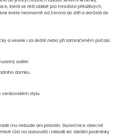
ahá do jihovýchodních oblastí Severní Ameriky.
ce, která se těší oblibě pro množství přitažlivých,
tivar kvete neúnavně od června do září a dorůstá do
ky a vesele i za deště nebo při zamračeném počasí.
telný solitér.
radního domku.
 venkovském stylu.
le vadit mu nebude ani polostín. Slunečnice obecně
livě růst na stanovišti i několik let. Ideální podmínky