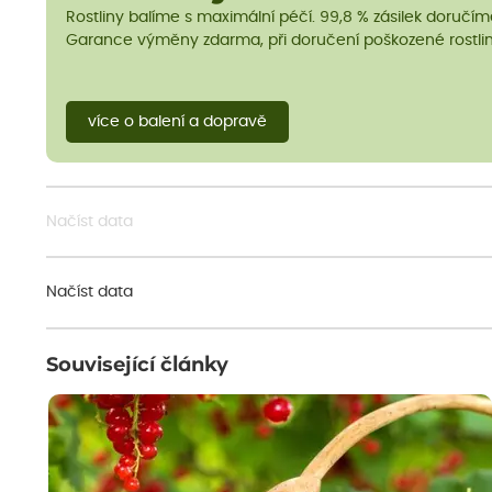
Rostliny balíme s maximální péčí. 99,8 % zásilek doručí
Garance výměny zdarma, při doručení poškozené rostlin
více o balení a dopravě
Načíst data
Načíst data
Související články