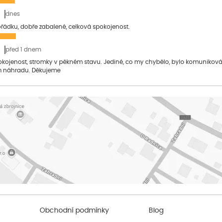
dnes
pořádku, dobře zabalené, celková spokojenost.
před 1 dnem
pokojenost, stromky v pěkném stavu. Jediné, co my chybělo, bylo komuniko
 náhradu. Děkujeme
Obchodní podmínky
Blog