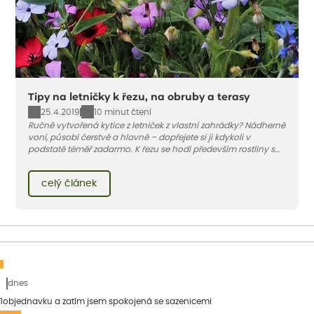
Tipy na letničky k řezu, na obruby a terasy
25.4.2019
10 minut čtení
Ručně vytvořená kytice z letniček z vlastní zahrádky? Nádherně
voní, působí čerstvě a hlavně – dopřejete si ji kdykoli v
podstatě téměř zadarmo. K řezu se hodí především rostliny s
pevným a dlouhým stonkem.
celý článek
dnes
1objednavku a zatím jsem spokojená se sazenicemi