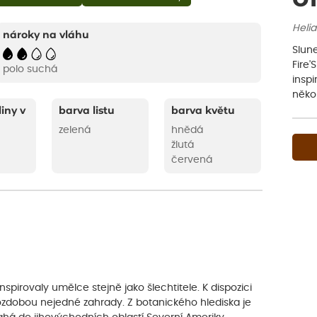
Helia
nároky na vláhu
Slune
Fire'
polo suchá
inspi
někol
liny v
barva listu
barva květu
zelená
hnědá
žlutá
červená
spirovaly umělce stejně jako šlechtitele. K dispozici
ozdobou nejedné zahrady. Z botanického hlediska je