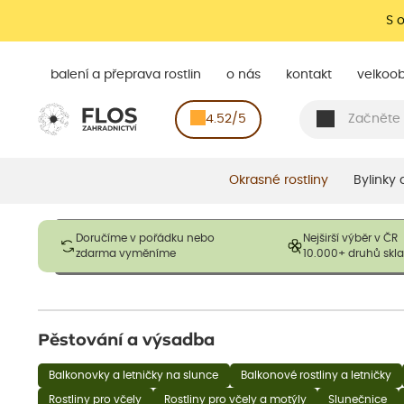
S 
balení a přeprava rostlin
o nás
kontakt
velkoo
4.52/5
Okrasné rostliny
Bylinky
Obrázky slouží pouze pro ilustrační účely a mají reprezentovat
Doručíme v pořádku nebo
Nejširší výběr v ČR
opadavé rostliny dodávány v dormantním stavu a bez listů. R
zdarma vyměníme
10.000+ druhů sk
výška, aby se podpo
Pěstování a výsadba
Balkonovky a letničky na slunce
Balkonové rostliny a letničky
Rostliny pro včely
Rostliny pro včely a motýly
Slunečnice