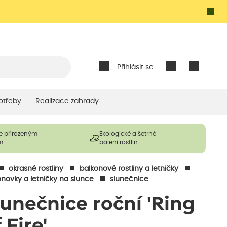
Přihlásit se
otřeby
Realizace zahrady
e přirozeným
Ekologické a šetrné
m
balení rostlin
okrasné rostliny
balkonové rostliny a letničky
onovky a letničky na slunce
slunečnice
lunečnice roční 'Ring
 Fire'