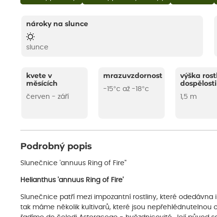
nároky na slunce
slunce
kvete v
mrazuvzdornost
výška rost
měsících
dospělosti
-15°c až -18°c
červen - září
1,5 m
Podrobný popis
Slunečnice 'annuus Ring of Fire''
Helianthus 'annuus Ring of Fire'
Slunečnice patří mezi impozantní rostliny, které odedávna in
tak máme několik kultivarů, které jsou nepřehlédnutelnou 