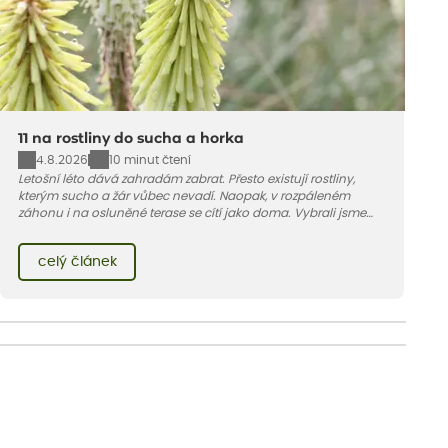
11 na rostliny do sucha a horka
4.8.2026
10 minut čtení
Letošní léto dává zahradám zabrat. Přesto existují rostliny,
kterým sucho a žár vůbec nevadí. Naopak, v rozpáleném
záhonu i na osluněné terase se cítí jako doma. Vybrali jsme
pro vás 11 tipů na odolné druhy, které zvládnou horké a suché
léto bez pravidelné zálivky. Pojďme se podívat, které to jsou.
celý článek