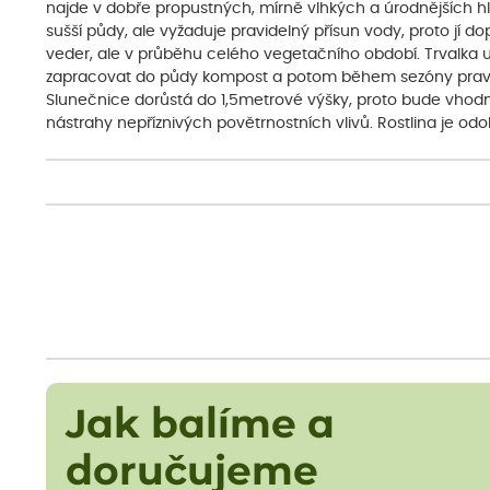
najde v dobře propustných, mírně vlhkých a úrodnějších hl
sušší půdy, ale vyžaduje pravidelný přísun vody, proto jí 
veder, ale v průběhu celého vegetačního období. Trvalka u
zapracovat do půdy kompost a potom během sezóny pravide
Slunečnice dorůstá do 1,5metrové výšky, proto bude vhodné 
nástrahy nepříznivých povětrnostních vlivů. Rostlina je od
Jak balíme a
doručujeme