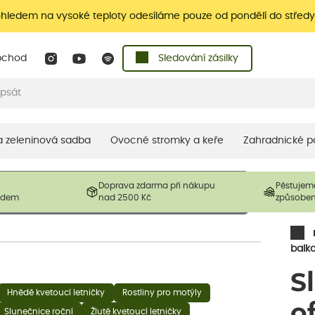
ohledem na vysoké teploty odesíláme pouze od pondělí do středy
bchod
Sledování zásilky
 a zeleninová sadba
Ovocné stromky a keře
Zahradnické p
 prodávané produkty. V závislosti na sezónnosti mohou být
Doprava zdarma při nákupu
Pěstujem
ostliny mohou být také sestřiženy níže, než je uvedená
ladem
nad 2500 Kč
způsobe
řil nový růst.
balk
S
Hnědě kvetoucí letničky
Rostliny pro motýly
of
Slunečnice roční
Žlutě kvetoucí letničky