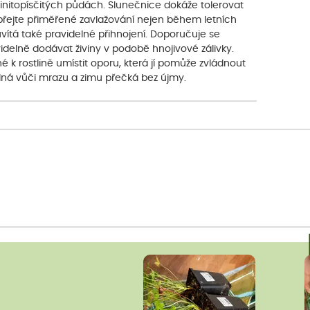
initopísčitých půdách. Slunečnice dokáže tolerovat
dopřejte přiměřené zavlažování nejen během letních
vítá také pravidelné přihnojení. Doporučuje se
lně dodávat živiny v podobě hnojivové zálivky.
k rostlině umístit oporu, která jí pomůže zvládnout
olná vůči mrazu a zimu přečká bez újmy.