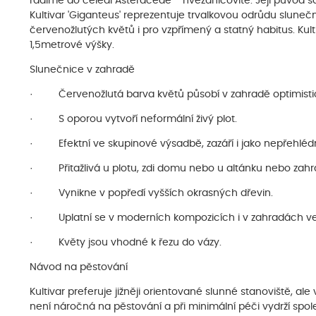
řadíme do čeledi Asteraceae - hvězdnicovité. Její původ s
Kultivar 'Giganteus' reprezentuje trvalkovou odrůdu slunečni
červenožlutých květů i pro vzpřímený a statný habitus. Kul
1,5metrové výšky.
Slunečnice v zahradě
· Červenožlutá barva květů působí v zahradě optimistic
· S oporou vytvoří neformální živý plot.
· Efektní ve skupinové výsadbě, zazáří i jako nepřehlédnu
· Přitažlivá u plotu, zdi domu nebo u altánku nebo zah
· Vynikne v popředí vyšších okrasných dřevin.
· Uplatní se v moderních kompozicích i v zahradách ve
· Květy jsou vhodné k řezu do vázy.
Návod na pěstování
Kultivar preferuje jižněji orientované slunné stanoviště, a
není náročná na pěstování a při minimální péči vydrží spoleh