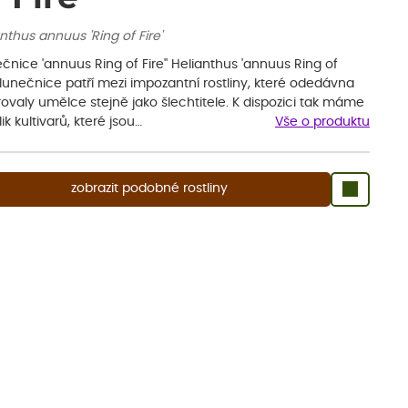
nthus annuus 'Ring of Fire'
čnice 'annuus Ring of Fire'' Helianthus 'annuus Ring of
Slunečnice patří mezi impozantní rostliny, které odedávna
rovaly umělce stejně jako šlechtitele. K dispozici tak máme
ik kultivarů, které jsou…
Vše o produktu
zobrazit podobné rostliny