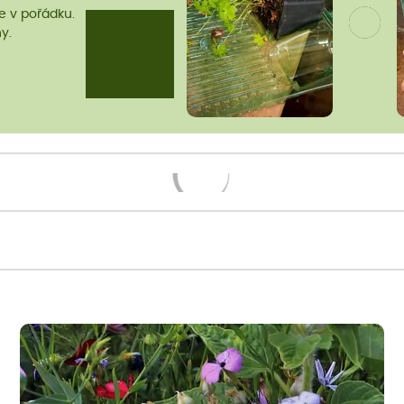
me v pořádku.
y.
Načítám...