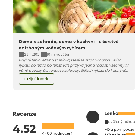
Doma v zahradě, doma v kuchyni – s čerstvě
natrhaným voňavým rybízem
29.4.2021
10 minut čtení
Hřejivé teplo letního sluníčka, které se sklání k obzoru. Mísa
rybízu, do níž to po hroznech přibývá jedna radost. Všechny ty
vůně a zvuky červencové zahrady. Sklizeň rybízu do kuchyně
vnese neuvěřitelný klid a radost. A taky trochu bezstarostnosti
celý článek
dětství při mlsání babiččina drobenkového koláče s rybízem.
Recenze
Lenka
ověřený nákup
4.52
Měla jsem pouze 
4406 hodnocení