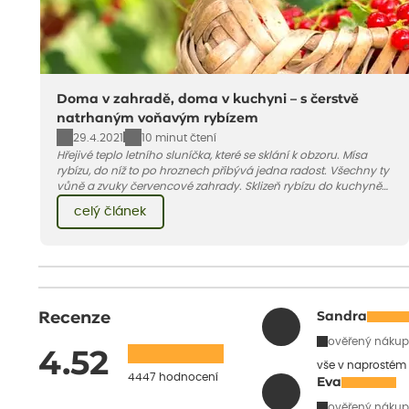
Doma v zahradě, doma v kuchyni – s čerstvě
natrhaným voňavým rybízem
29.4.2021
10 minut čtení
Hřejivé teplo letního sluníčka, které se sklání k obzoru. Mísa
rybízu, do níž to po hroznech přibývá jedna radost. Všechny ty
vůně a zvuky červencové zahrady. Sklizeň rybízu do kuchyně
vnese neuvěřitelný klid a radost. A taky trochu bezstarostnosti
celý článek
dětství při mlsání babiččina drobenkového koláče s rybízem.
Recenze
Sandra
ověřený nákup
4.52
vše v naprostém
4447 hodnocení
Eva
ověřený nákup