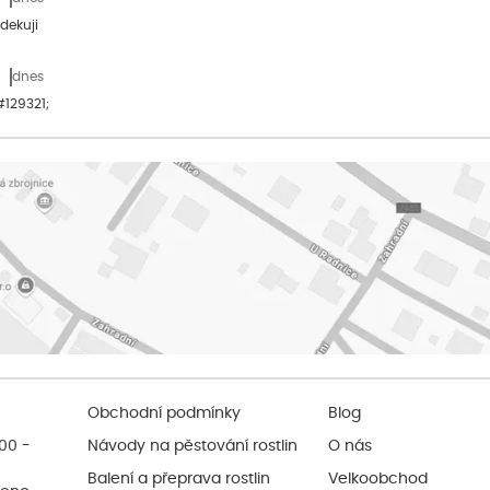
dekuji
dnes
&#129321;
Obchodní podmínky
Blog
:00 -
Návody na pěstování rostlin
O nás
Balení a přeprava rostlin
Velkoobchod