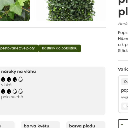
p
Heder
Popis
Hiber
a k 
pěstované živé ploty
Rostliny do polostínu
Stří
Vari
nároky na vláhu
Os
vlhká
pap
polo suchá
výšk
−
u
barva květu
barva plodu