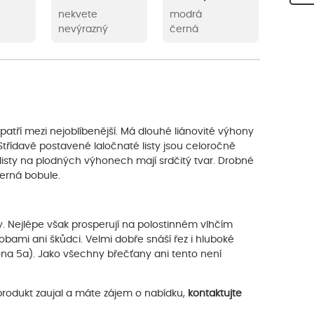
nekvete
modrá
nevýrazný
černá
 patří mezi nejoblíbenější. Má dlouhé liánovité výhony
třídavě postavené laločnaté listy jsou celoročně
, listy na plodných výhonech mají srdčitý tvar. Drobné
černá bobule.
. Nejlépe však prosperují na polostinném vlhčím
bami ani škůdci. Velmi dobře snáší řez i hluboké
zóna 5a). Jako všechny břečťany ani tento není
rodukt zaujal a máte zájem o nabídku,
kontaktujte