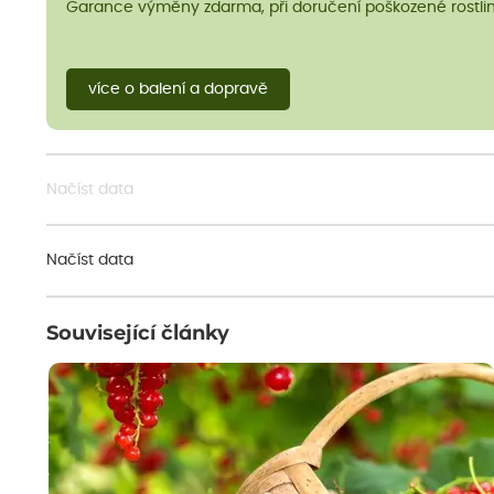
Garance výměny zdarma, při doručení poškozené rostlin
více o balení a dopravě
Načíst data
Načíst data
Související články