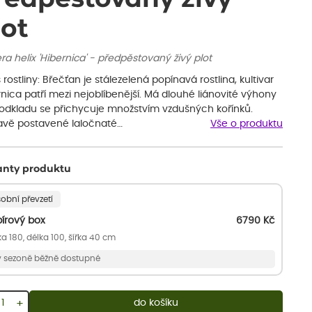
lot
a helix 'Hibernica' - předpěstovaný živý plot
 rostliny: Břečťan je stálezelená popínavá rostlina, kultivar
nica patří mezi nejoblíbenější. Má dlouhé liánovité výhony
podkladu se přichycuje množstvím vzdušných kořínků.
davě postavené laločnaté…
Vše o produktu
anty produktu
obní převzetí
írový box
6790
Kč
a 180, délka 100, šířka 40 cm
v sezoně běžně dostupné
+
do košíku