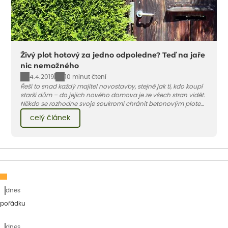
Živý plot hotový za jedno odpoledne? Teď na jaře
nic nemožného
4.4.2019
10 minut čtení
Řeší to snad každý majitel novostavby, stejně jak ti, kdo koupí
starší dům – do jejich nového domova je ze všech stran vidět.
Někdo se rozhodne svoje soukromí chránit betonovým plotem,
jiní se spokojí s rákosem, který dají na klasický drátěný nebo
celý článek
dřevěný plot. Lidé, kteří mají rádi zeleň, nedají dopustit na živý
plot. Kdo má ale čekat, než vyroste?
dnes
 pořádku
dnes