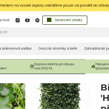
ohledem na vysoké teploty odesíláme pouze od pondělí do středy
bchod
Sledování zásilky
 a zeleninová sadba
Ovocné stromky a keře
Zahradnické p
 prodávané produkty. V závislosti na sezónnosti mohou být
Doprava zdarma při nákupu
Pěstujem
ostliny mohou být také sestřiženy níže, než je uvedená
ladem
nad 2500 Kč
způsobe
řil nový růst.
B
'H
p