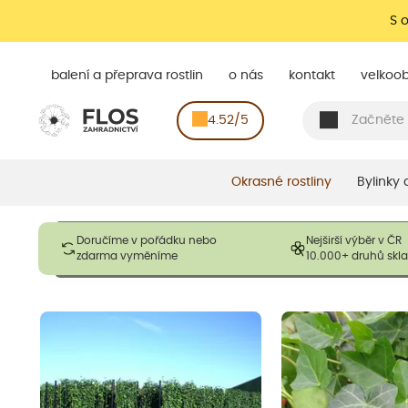
S 
balení a přeprava rostlin
o nás
kontakt
velkoo
4.52/5
Okrasné rostliny
Bylinky
Obrázky slouží pouze pro ilustrační účely a mají reprezentovat
Doručíme v pořádku nebo
Nejširší výběr v ČR
opadavé rostliny dodávány v dormantním stavu a bez listů. R
zdarma vyměníme
10.000+ druhů sk
výška, aby se podpo