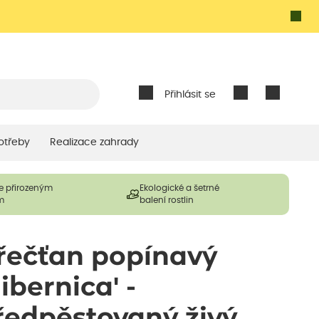
Přihlásit se
otřeby
Realizace zahrady
e přirozeným
Ekologické a šetrné
m
balení rostlin
řečťan popínavý
ibernica' -
ředpěstovaný živý