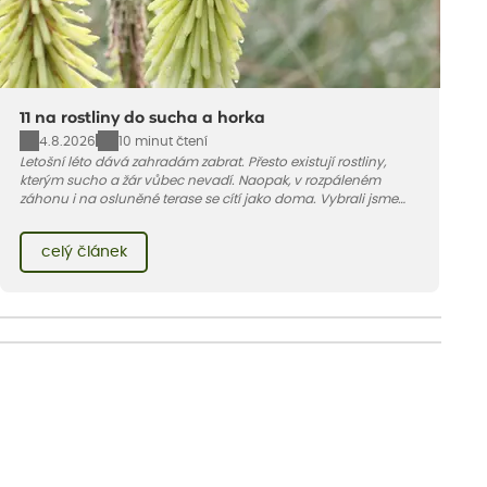
11 na rostliny do sucha a horka
4.8.2026
10 minut čtení
Letošní léto dává zahradám zabrat. Přesto existují rostliny,
kterým sucho a žár vůbec nevadí. Naopak, v rozpáleném
záhonu i na osluněné terase se cítí jako doma. Vybrali jsme
pro vás 11 tipů na odolné druhy, které zvládnou horké a suché
léto bez pravidelné zálivky. Pojďme se podívat, které to jsou.
celý článek