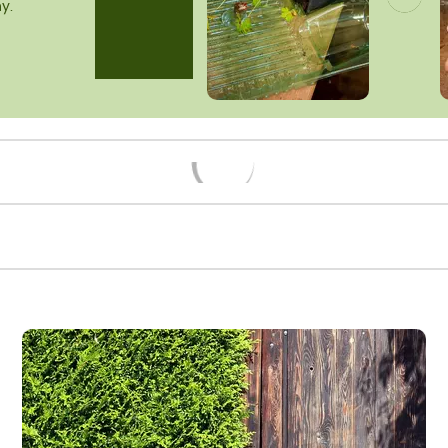
y.
Načítám...