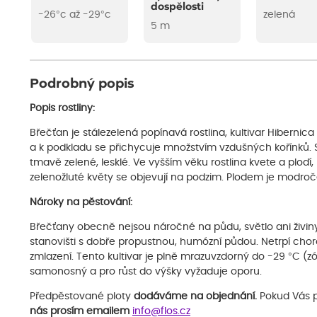
dospělosti
-26°c až -29°c
zelená
5 m
Podrobný popis
Popis rostliny:
Břečťan je stálezelená popínavá rostlina, kultivar Hibernica
a k podkladu se přichycuje množstvím vzdušných kořínků. S
tmavě zelené, lesklé. Ve vyšším věku rostlina kvete a plodí
zelenožluté květy se objevují na podzim. Plodem je modro
Nároky na pěstování:
Břečťany obecně nejsou náročné na půdu, světlo ani živiny
stanovišti s dobře propustnou, humózní půdou. Netrpí choro
zmlazení. Tento kultivar je plně mrazuvzdorný do -29 °C (
samonosný a pro růst do výšky vyžaduje oporu.
Předpěstované ploty
dodáváme na objednání.
Pokud Vás p
nás prosím emailem
info@flos.cz