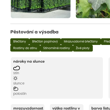
Pěstování a výsadba
Břečťany
Břečťan popínavý
Mrazuvzdorné břečťany
Před
Rostliny do stínu
Stínomilné rostliny
Živé ploty
nároky na slunce
stín
slunce
polostín
mrazuvzdornost
výška rostliny v
barva list