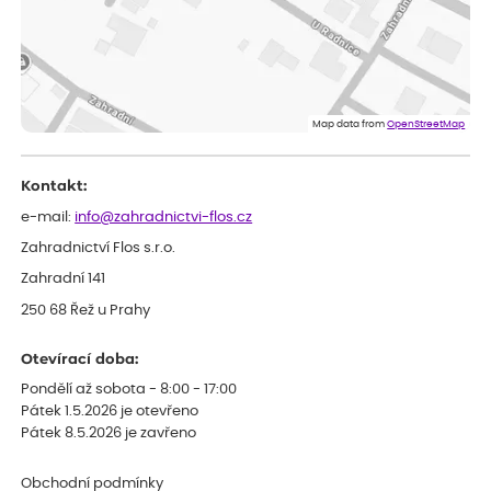
ověřený nákup
dnes
Velmi spokojená dekuji
Jana
ověřený nákup
dnes
Flos je nejlepší &#129321;
Map data from
OpenStreetMap
Kontakt:
e-mail:
info@zahradnictvi-flos.cz
Zahradnictví Flos s.r.o.
Zahradní 141
250 68 Řež u Prahy
Otevírací doba:
Pondělí až sobota - 8:00 - 17:00
Pátek 1.5.2026 je otevřeno
Pátek 8.5.2026 je zavřeno
Obchodní podmínky