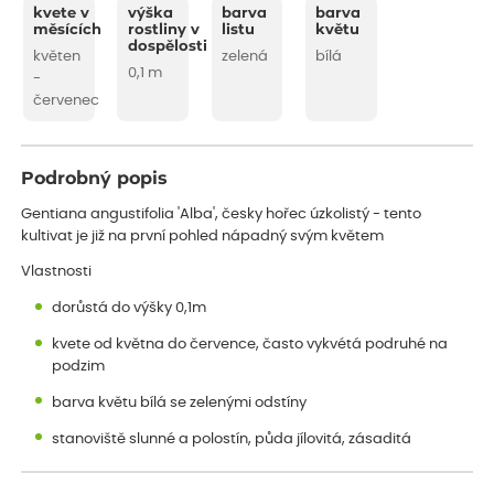
kvete v
výška
barva
barva
měsících
rostliny v
listu
květu
dospělosti
květen
zelená
bílá
0,1 m
-
červenec
Podrobný popis
Gentiana angustifolia 'Alba', česky hořec úzkolistý - tento
kultivat je již na první pohled nápadný svým květem
Vlastnosti
dorůstá do výšky 0,1m
kvete od května do července, často vykvétá podruhé na
podzim
barva květu bílá se zelenými odstíny
stanoviště slunné a polostín, půda jílovitá, zásaditá