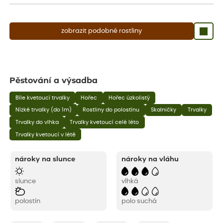
zobrazit podobné rostliny
Pěstování a výsadba
Bíle kvetoucí trvalky
Hořec
Hořec úzkolistý
Nízké trvalky (do 1m)
Rostliny do polostínu
Skalničky
Trvalky
Trvalky do vlhka
Trvalky kvetoucí celé léto
Trvalky kvetoucí v létě
nároky na slunce
nároky na vláhu
slunce
vlhká
polostín
polo suchá