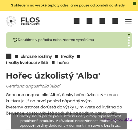
S ohledem na vysoké teploty odesíláme pouze od pondělí do středy
Přihlásit se
Doručíme v pořádku nebo zdarma vyměníme
okrasné rostliny
trvalky
trvalky kvetoucí v létě
hořec
Hořec úzkolistý 'Alba'
Gentiana angustifolia 'Alba'
Gentiana angustifolia 'Alba', česky hořec úzkolistý - tento
kultivat je již na první pohled nápadný svým
květemVlastnostidorůstá do výšky 0,1m kvete od května do
července, často vykvétá podruhé na podzim barva květu…
Obrázky slouží pouze pro ilustrační účely a mají reprezentovat
Vše o produktu
prodávané produkty. V závislosti na sezónnosti mohou být
opadavé rostliny dodávány v dormantním stavu a bez listů.
Rostliny mohou být také sestřiženy níže, než je uvedená výška,
aby se podpořil nový růst.