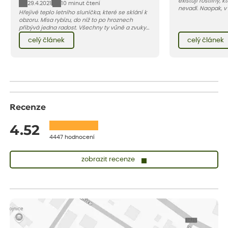
existují rostliny,
29.4.2021
10 minut čtení
nevadí. Naopak, v
Hřejivé teplo letního sluníčka, které se sklání k
osluněné terase s
obzoru. Mísa rybízu, do níž to po hroznech
pro vás 11 tipů na
přibývá jedna radost. Všechny ty vůně a zvuky
horké a suché léto
červencové zahrady. Sklizeň rybízu do kuchyně
Pojďme se podívat,
celý článek
celý článek
vnese neuvěřitelný klid a radost. A taky trochu
bezstarostnosti dětství při mlsání babiččina
drobenkového koláče s rybízem.
Recenze
4.52
4447 hodnocení
zobrazit recenze
Sandra
ověřený nákup
dnes
vše v naprostém pořádku
Eva