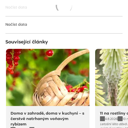
Načíst data
Načítám...
Načíst data
Související články
Doma v zahradě, doma v kuchyni – s
11 na rostliny
čerstvě natrhaným voňavým
4.8.2026
10 
rybízem
Letošní léto dává