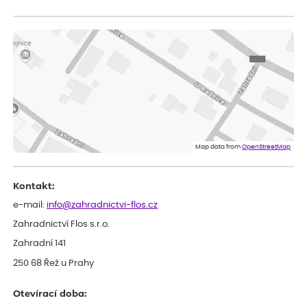
Zuzana
ověřený nákup
dnes
Vše přišlo velice rychle krásně zabalené. Rostlinky po přesazení
velice dobře prospívají
Jarda
ověřený nákup
před 1 dnem
Dobrý den, byli jsme spokojeni
Lenka
ověřený nákup
před 1 dnem
Eshop, objednání bylo v pořádku, žádný problém. Jen jsem byla
Map data from
OpenStreetMap
smutná z dodávky jedné kytky, která nebyla v nejlepší kondici a i
po zasazení vypadá spíše, že odejde, než že se chytne. Byla to
celkově slabá rostlina oproti ostatním.
Kontakt:
e-mail:
info@zahradnictvi-flos.cz
Zahradnictví Flos s.r.o.
Zahradní 141
250 68 Řež u Prahy
Otevírací doba: