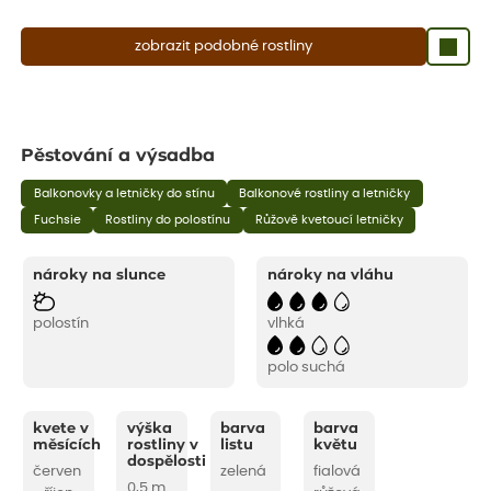
zobrazit podobné rostliny
Pěstování a výsadba
Balkonovky a letničky do stínu
Balkonové rostliny a letničky
Fuchsie
Rostliny do polostínu
Růžově kvetoucí letničky
nároky na slunce
nároky na vláhu
polostín
vlhká
polo suchá
kvete v
výška
barva
barva
měsících
rostliny v
listu
květu
dospělosti
červen
zelená
fialová
0,5 m