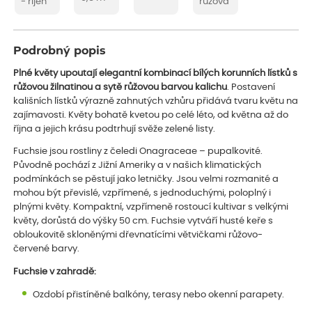
- říjen
růžová
Podrobný popis
Plné květy upoutají elegantní kombinací bílých korunních lístků s
růžovou žilnatinou a sytě růžovou barvou kalichu
. Postavení
kališních lístků výrazně zahnutých vzhůru přidává tvaru květu na
zajímavosti. Květy bohatě kvetou po celé léto, od května až do
října a jejich krásu podtrhují svěže zelené listy.
Fuchsie jsou rostliny z čeledi Onagraceae – pupalkovité.
Původně pochází z Jižní Ameriky a v našich klimatických
podmínkách se pěstují jako letničky. Jsou velmi rozmanité a
mohou být převislé, vzpřímené, s jednoduchými, poloplný i
plnými květy. Kompaktní, vzpřímeně rostoucí kultivar s velkými
květy, dorůstá do výšky 50 cm. Fuchsie vytváří husté keře s
obloukovitě skloněnými dřevnatícími větvičkami růžovo-
červené barvy.
Fuchsie v zahradě:
Ozdobí přistíněné balkóny, terasy nebo okenní parapety.