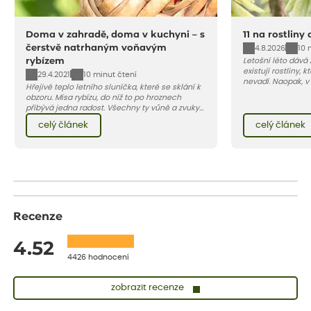
Doma v zahradě, doma v kuchyni – s
11 na rostliny
čerstvě natrhaným voňavým
4.8.2026
10 
rybízem
Letošní léto dává
existují rostliny,
29.4.2021
10 minut čtení
nevadí. Naopak, v
Hřejivé teplo letního sluníčka, které se sklání k
osluněné terase s
obzoru. Mísa rybízu, do níž to po hroznech
pro vás 11 tipů na
přibývá jedna radost. Všechny ty vůně a zvuky
horké a suché léto
červencové zahrady. Sklizeň rybízu do kuchyně
Pojďme se podívat,
celý článek
celý článek
vnese neuvěřitelný klid a radost. A taky trochu
bezstarostnosti dětství při mlsání babiččina
drobenkového koláče s rybízem.
Recenze
4.52
4426 hodnocení
zobrazit recenze