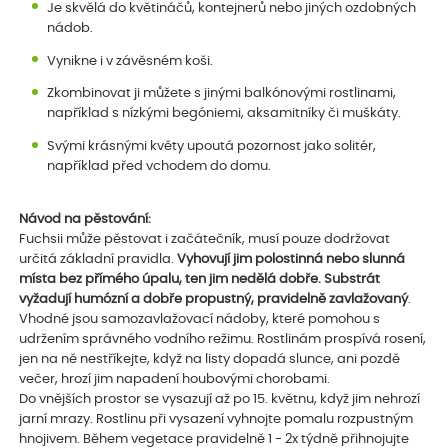
Je skvělá do květináčů, kontejnerů nebo jiných ozdobných
nádob.
Vynikne i v závěsném koši.
Zkombinovat ji můžete s jinými balkónovými rostlinami,
například s nízkými begóniemi, aksamitníky či muškáty.
Svými krásnými květy upoutá pozornost jako solitér,
například před vchodem do domu.
Návod na pěstování:
Fuchsii může pěstovat i začátečník, musí pouze dodržovat
určitá základní pravidla.
Vyhovují jim polostinná nebo slunná
místa bez přímého úpalu, ten jim nedělá dobře. Substrát
vyžadují humózní a dobře propustný, pravidelně zavlažovaný
.
Vhodné jsou samozavlažovací nádoby, které pomohou s
udržením správného vodního režimu. Rostlinám prospívá rosení,
jen na ně nestříkejte, když na listy dopadá slunce, ani pozdě
večer, hrozí jim napadení houbovými chorobami.
Do vnějších prostor se vysazují až po 15. květnu, když jim nehrozí
jarní mrazy. Rostlinu při vysazení vyhnojte pomalu rozpustným
hnojivem. Během vegetace pravidelně 1 - 2x týdně přihnojujte