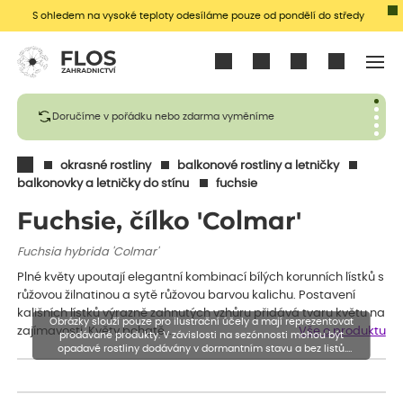
S ohledem na vysoké teploty odesíláme pouze od pondělí do středy
Přihlásit se
Doručíme v pořádku nebo zdarma vyměníme
okrasné rostliny
balkonové rostliny a letničky
balkonovky a letničky do stínu
fuchsie
Fuchsie, čílko 'Colmar'
Fuchsia hybrida 'Colmar'
Plné květy upoutají elegantní kombinací bílých korunních lístků s
růžovou žilnatinou a sytě růžovou barvou kalichu. Postavení
kališních lístků výrazně zahnutých vzhůru přidává tvaru květu na
Obrázky slouží pouze pro ilustrační účely a mají reprezentovat
zajímavosti. Květy bohatě…
Vše o produktu
prodávané produkty. V závislosti na sezónnosti mohou být
opadavé rostliny dodávány v dormantním stavu a bez listů.
Rostliny mohou být také sestřiženy níže, než je uvedená výška,
aby se podpořil nový růst.