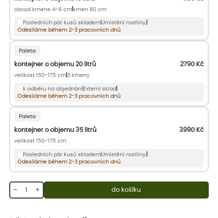
obvod kmene 4-6 cm
kmen 80 cm
Posledních pár kusů skladem
Umístění rostliny:
Odesíláme během 2-3 pracovních dnů
Paleta
kontejner o objemu 20 litrů
2790
Kč
velikost 150-175 cm
3 kmeny
k odběru na objednání
Externí sklad
Odesíláme během 2-3 pracovních dnů
Paleta
kontejner o objemu 35 litrů
3990
Kč
velikost 150-175 cm
Posledních pár kusů skladem
Umístění rostliny:
Odesíláme během 2-3 pracovních dnů
−
+
do košíku