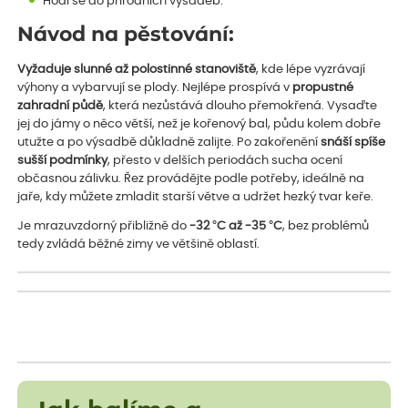
Hodí se do přírodních výsadeb.
Návod na pěstování:
Vyžaduje slunné až polostinné stanoviště
, kde lépe vyzrávají
výhony a vybarvují se plody. Nejlépe prospívá v
propustné
zahradní půdě
, která nezůstává dlouho přemokřená. Vysaďte
jej do jámy o něco větší, než je kořenový bal, půdu kolem dobře
utužte a po výsadbě důkladně zalijte. Po zakořenění
snáší spíše
sušší podmínky
, přesto v delších periodách sucha ocení
občasnou zálivku. Řez provádějte podle potřeby, ideálně na
jaře, kdy můžete zmladit starší větve a udržet hezký tvar keře.
Je mrazuvzdorný přibližně do
-32 °C až -35 °C
, bez problémů
tedy zvládá běžné zimy ve většině oblastí.