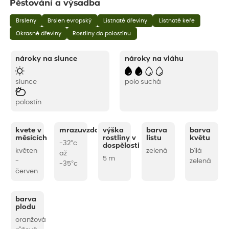
Pěstování a výsadba
Brsleny
Brslen evropský
Listnaté dřeviny
Listnaté keře
Okrasné dřeviny
Rostliny do polostínu
nároky na slunce
nároky na vláhu
slunce
polo suchá
polostín
kvete v
mrazuvzdornost
výška
barva
barva
měsících
rostliny v
listu
květu
-32°c
dospělosti
květen
zelená
bílá
až
5 m
-
zelená
-35°c
červen
barva
plodu
oranžová