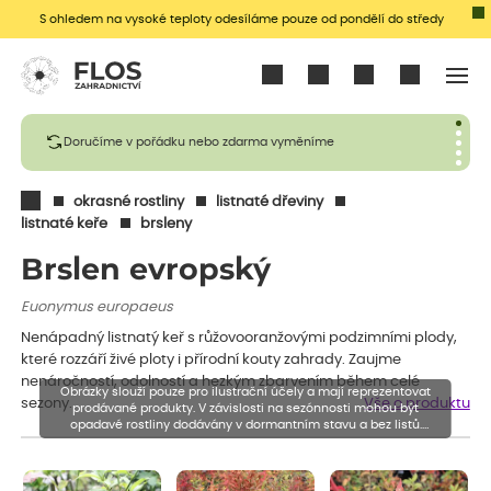
S ohledem na vysoké teploty odesíláme pouze od pondělí do středy
Přihlásit se
Doručíme v pořádku nebo zdarma vyměníme
okrasné rostliny
listnaté dřeviny
listnaté keře
brsleny
Brslen evropský
Euonymus europaeus
Nenápadný listnatý keř s růžovooranžovými podzimními plody,
které rozzáří živé ploty i přírodní kouty zahrady. Zaujme
nenáročností, odolností a hezkým zbarvením během celé
Obrázky slouží pouze pro ilustrační účely a mají reprezentovat
sezony.
Vše o produktu
prodávané produkty. V závislosti na sezónnosti mohou být
opadavé rostliny dodávány v dormantním stavu a bez listů.
Rostliny mohou být také sestřiženy níže, než je uvedená výška,
aby se podpořil nový růst.