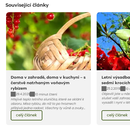
Související články
Doma v zahradě, doma v kuchyni – s
Letní výsadba
čerstvě natrhaným voňavým
sedmi krocíc
rybízem
25.2.2019
10
Objevili jste u ná
29.4.2021
10 minut čtení
slušet vaší zahra
Hřejivé teplo letního sluníčka, které se sklání k
vysadit i nyní v l
obzoru. Mísa rybízu, do níž to po hroznech
v kontejnerech, d
přibývá jedna radost. Všechny ty vůně a zvuky
celý rok – nyní p
červencové zahrady. Sklizeň rybízu do kuchyně
celý článek
celý článek
vody než na jaře 
vnese neuvěřitelný klid a radost. A taky trochu
bezstarostnosti dětství při mlsání babiččina
drobenkového koláče s rybízem.