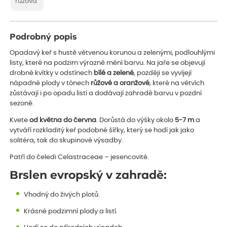
růžová
Podrobný popis
Opadavý keř s hustě větvenou korunou a zelenými, podlouhlými
listy, které na podzim výrazně mění barvu. Na jaře se objevují
drobné kvítky v odstínech
bílé a zelené
, později se vyvíjejí
nápadné plody v tónech
růžové a oranžové
, které na větvích
zůstávají i po opadu listí a dodávají zahradě barvu v pozdní
sezoně.
Kvete
od května do června
. Dorůstá do výšky okolo
5-7 m
a
vytváří rozkladitý keř podobné šířky, který se hodí jak jako
solitéra, tak do skupinové výsadby.
Patří do čeledi Celastraceae – jesencovité.
Brslen evropský v zahradě:
Vhodný do živých plotů.
Krásné podzimní plody a listí.