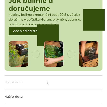
Jak balíme a
doručujeme
Rostliny balíme s maximální péčí. 99,8 % zásilek
doručíme v pořádku. Garance výměny zdarma,
při doručení poškozené rostliny.
více o balení a dopravě
Načíst data
Načítám...
Načíst data