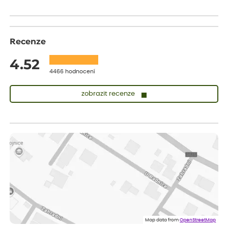
Recenze
4.52
4466 hodnocení
zobrazit recenze
Vladimíra
ověřený nákup
dnes
Vše v pořádku, jsem spokojena.
Iveta
ověřený nákup
dnes
Rostlina mi přišla v dobrém stavu, jsem spokojená.
Zuzana
ověřený nákup
dnes
Spokojenost s dodáním kvalitních rostlin
Map data from
OpenStreetMap