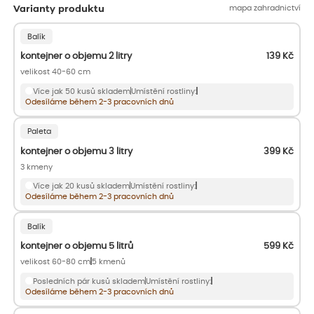
mapa zahradnictví
Varianty produktu
Balík
kontejner o objemu 2 litry
139
Kč
velikost 40-60 cm
Více jak 50 kusů skladem
Umístění rostliny:
Odesíláme během 2-3 pracovních dnů
Paleta
kontejner o objemu 3 litry
399
Kč
3 kmeny
Více jak 20 kusů skladem
Umístění rostliny:
Odesíláme během 2-3 pracovních dnů
Balík
kontejner o objemu 5 litrů
599
Kč
velikost 60-80 cm
5 kmenů
Posledních pár kusů skladem
Umístění rostliny:
Odesíláme během 2-3 pracovních dnů