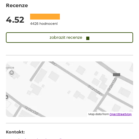
Recenze
4.52
4426 hodnocení
zobrazit recenze
Zuzana
ověřený nákup
před 1 dnem
Vše přišlo velice rychle krásně zabalené. Rostlinky po přesazení
velice dobře prospívají
Jarda
ověřený nákup
před 1 dnem
Dobrý den, byli jsme spokojeni
Lenka
ověřený nákup
před 1 dnem
Eshop, objednání bylo v pořádku, žádný problém. Jen jsem byla
Map data from
OpenStreetMap
smutná z dodávky jedné kytky, která nebyla v nejlepší kondici a i
po zasazení vypadá spíše, že odejde, než že se chytne. Byla to
celkově slabá rostlina oproti ostatním.
Kontakt: