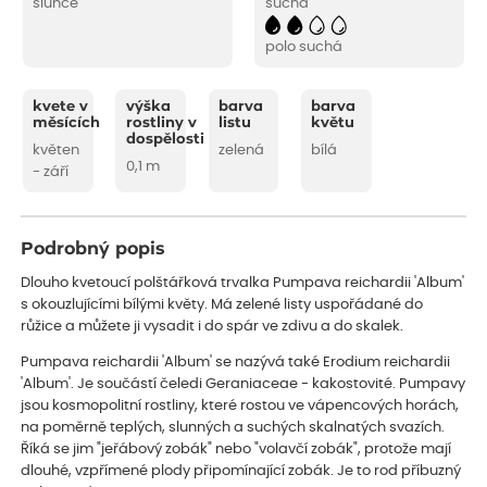
slunce
suchá
polo suchá
kvete v
výška
barva
barva
měsících
rostliny v
listu
květu
dospělosti
květen
zelená
bílá
0,1 m
- září
Podrobný popis
Dlouho kvetoucí polštářková trvalka Pumpava reichardii 'Album'
s okouzlujícími bílými květy. Má zelené listy uspořádané do
růžice a můžete ji vysadit i do spár ve zdivu a do skalek.
Pumpava reichardii 'Album' se nazývá také Erodium reichardii
'Album'. Je součástí čeledi Geraniaceae - kakostovité. Pumpavy
jsou kosmopolitní rostliny, které rostou ve vápencových horách,
na poměrně teplých, slunných a suchých skalnatých svazích.
Říká se jim "jeřábový zobák" nebo "volavčí zobák", protože mají
dlouhé, vzpřímené plody připomínající zobák. Je to rod příbuzný