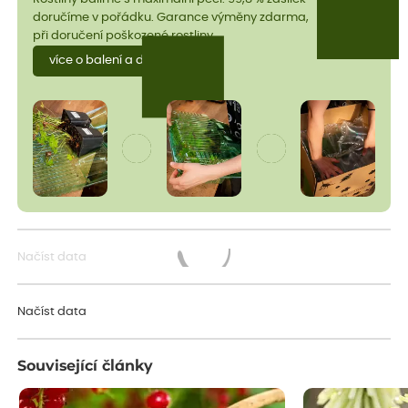
doručíme v pořádku. Garance výměny zdarma,
při doručení poškozené rostliny.
více o balení a dopravě
Načíst data
Načítám...
Načíst data
Související články