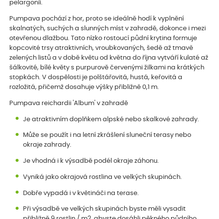
pelargonií.
Pumpava pochází z hor, proto se ideálně hodí k vyplnění
skalnatých, suchých a slunných míst v zahradě, dokonce i mezi
otevřenou dlažbou. Tato nízko rostoucí půdní krytina formuje
kopcovité trsy atraktivních, vroubkovaných, šedě až tmavě
zelených listů a v době květu od května do října vytváří kulaté až
šálkovité, bílé květy s purpurově červenými žilkami na krátkých
stopkách. V dospělosti je polštářovitá, hustá, keřovitá a
rozložitá, přičemž dosahuje výšky přibližně 0,1 m.
Pumpava reichardii 'Album' v zahradě
Je atraktivním doplňkem alpské nebo skalkové zahrady.
Může se použít i na letní zkrášlení sluneční terasy nebo
okraje zahrady.
Je vhodná i k výsadbě podél okraje záhonu.
Vyniká jako okrajová rostlina ve velkých skupinách.
Dobře vypadá i v květináči na terase.
Při výsadbě ve velkých skupinách byste měli vysadit
přibližně 9 rostlin / m2, abyste dosáhli pěkného půdního