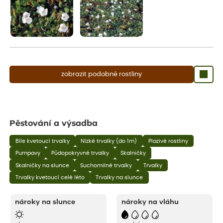
zobrazit podobné rostliny
Pěstování a výsadba
Bíle kvetoucí trvalky
Nízké trvalky (do 1m)
Plazivé rostliny
Pumpavy
Půdopokryvné trvalky
Skalničky
Skalničky na slunce
Suchomilné trvalky
Trvalky
Trvalky kvetoucí celé léto
Trvalky na slunce
nároky na slunce
nároky na vláhu