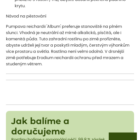
krytu.
Návod na pěstování
Pumpava reichardii 'Album' preferuje stanoviště na plném
slunci. Vhodná je neutrální až mírně alkalická, písčitá, ale i
kamenitá půda. Tuto zahradní rostlinu po zimě prořízněte,
abyste udrželi její tvar a poskytli mladým, čerstvým výhonkům
více prostoru a světla. Rostlina není velmi odolná. V drsnější
zimě potřebuje Erodium reichardii ochranu před mrazem a
studeným větrem.
Jak balíme a
doručujeme
Rostliny balíme s maximální péčí. 99,8 % zásilek