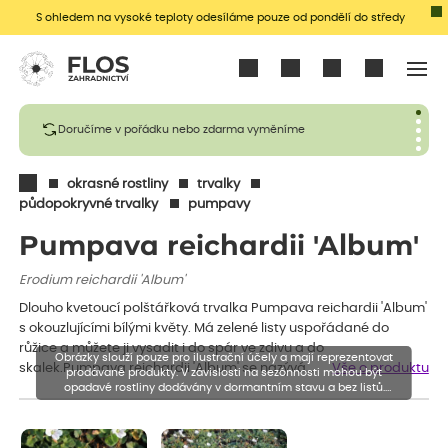
S ohledem na vysoké teploty odesíláme pouze od pondělí do středy
Přihlásit se
Doručíme v pořádku nebo zdarma vyměníme
okrasné rostliny
trvalky
půdopokryvné trvalky
pumpavy
Pumpava reichardii 'Album'
Erodium reichardii 'Album'
Dlouho kvetoucí polštářková trvalka Pumpava reichardii 'Album'
s okouzlujícími bílými květy. Má zelené listy uspořádané do
růžice a můžete ji vysadit i do spár ve zdivu a do
Obrázky slouží pouze pro ilustrační účely a mají reprezentovat
skalek.Pumpava reichardii 'Album' se nazývá…
Vše o produktu
prodávané produkty. V závislosti na sezónnosti mohou být
opadavé rostliny dodávány v dormantním stavu a bez listů.
Rostliny mohou být také sestřiženy níže, než je uvedená výška,
aby se podpořil nový růst.