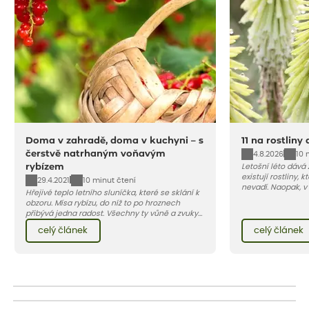
Doma v zahradě, doma v kuchyni – s
11 na rostliny
čerstvě natrhaným voňavým
4.8.2026
10 
rybízem
Letošní léto dává
existují rostliny,
29.4.2021
10 minut čtení
nevadí. Naopak, v
Hřejivé teplo letního sluníčka, které se sklání k
osluněné terase s
obzoru. Mísa rybízu, do níž to po hroznech
pro vás 11 tipů na
přibývá jedna radost. Všechny ty vůně a zvuky
horké a suché léto
červencové zahrady. Sklizeň rybízu do kuchyně
Pojďme se podívat,
celý článek
celý článek
vnese neuvěřitelný klid a radost. A taky trochu
bezstarostnosti dětství při mlsání babiččina
drobenkového koláče s rybízem.