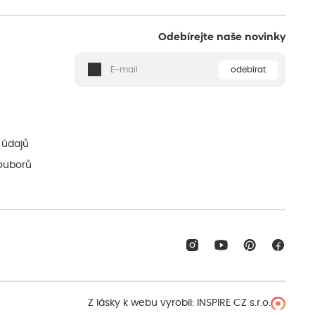
Odebírejte naše novinky
odebírat
ě
 údajů
ouborů
Z lásky k webu vyrobil:
INSPIRE CZ s.r.o.