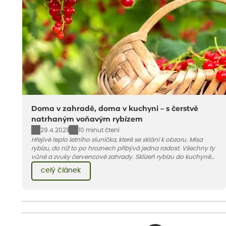
Doma v zahradě, doma v kuchyni – s čerstvě
natrhaným voňavým rybízem
29.4.2021
10 minut čtení
Hřejivé teplo letního sluníčka, které se sklání k obzoru. Mísa
rybízu, do níž to po hroznech přibývá jedna radost. Všechny ty
vůně a zvuky červencové zahrady. Sklizeň rybízu do kuchyně
vnese neuvěřitelný klid a radost. A taky trochu bezstarostnosti
celý článek
dětství při mlsání babiččina drobenkového koláče s rybízem.