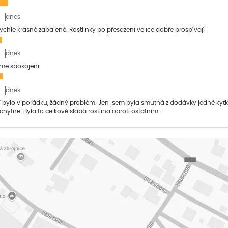
dnes
 rychle krásně zabalené. Rostlinky po přesazení velice dobře prospívají
dnes
sme spokojeni
dnes
bylo v pořádku, žádný problém. Jen jsem byla smutná z dodávky jedné kytky, 
 chytne. Byla to celkově slabá rostlina oproti ostatním.