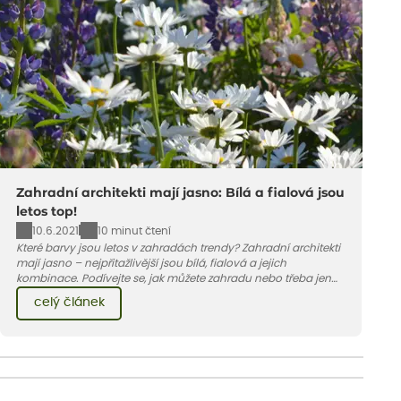
Zahradní architekti mají jasno: Bílá a fialová jsou
letos top!
10.6.2021
10 minut čtení
Které barvy jsou letos v zahradách trendy? Zahradní architekti
mají jasno – nejpřitažlivější jsou bílá, fialová a jejich
kombinace. Podívejte se, jak můžete zahradu nebo třeba jen
jeden záhon, terasu či balkon do bílo-fialových tónů
celý článek
obléknout i vy.