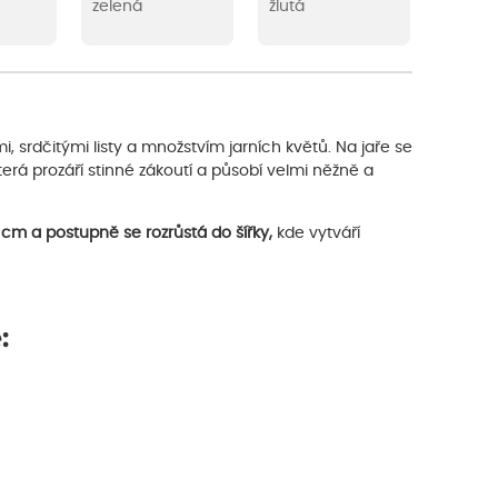
zelená
žlutá
, srdčitými listy a množstvím jarních květů. Na jaře se
která prozáří stinné zákoutí a působí velmi něžně a
 cm a postupně se rozrůstá do šířky,
kde vytváří
: