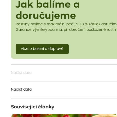
Jak balíme a
doručujeme
Rostliny balíme s maximální péčí. 99,8 % zásilek doručí
Garance výměny zdarma, při doručení poškozené rostlin
více o balení a dopravě
Načíst data
Načíst data
Související články