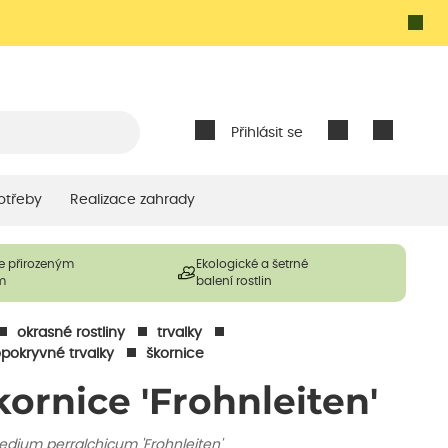
Přihlásit se
otřeby
Realizace zahrady
e přirozeným
Ekologické a šetrné
m
balení rostlin
okrasné rostliny
trvalky
pokryvné trvalky
škornice
kornice 'Frohnleiten'
edium perralchicum 'Frohnleiten'