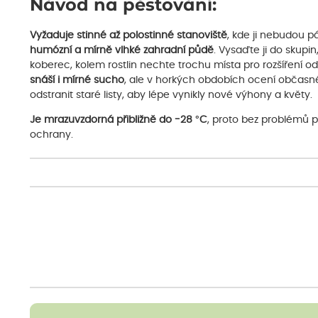
Návod na pěstování:
Vyžaduje stinné až polostinné stanoviště
, kde ji nebudou p
humózní a mírně vlhké zahradní půdě
. Vysaďte ji do skupi
koberec, kolem rostlin nechte trochu místa pro rozšíření o
snáší i mírné sucho
, ale v horkých obdobích ocení občasné
odstranit staré listy, aby lépe vynikly nové výhony a květy.
Je mrazuvzdorná přibližně do -28 °C
, proto bez problémů př
ochrany.