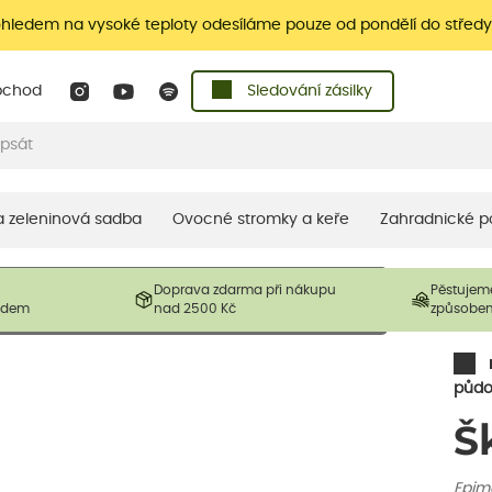
ohledem na vysoké teploty odesíláme pouze od pondělí do středy
bchod
Sledování zásilky
 a zeleninová sadba
Ovocné stromky a keře
Zahradnické p
 prodávané produkty. V závislosti na sezónnosti mohou být
Doprava zdarma při nákupu
Pěstujem
ostliny mohou být také sestřiženy níže, než je uvedená
ladem
nad 2500 Kč
způsobe
řil nový růst.
půdo
Š
Epim