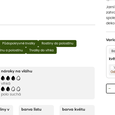
Jarní
zahr
spol
dekor
Vari
Půdopokryvné trvalky
Rostliny do polostínu
tínu a polostínu
Trvalky do vlhka
Ba
kvě
nároky na vláhu
Od
vlhká
−
polo suchá
liny v
barva listu
barva květu