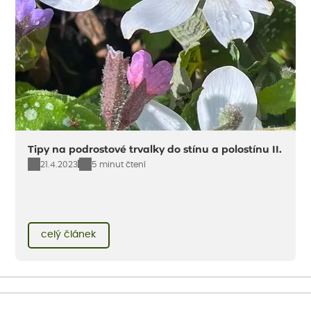
Tipy na podrostové trvalky do stínu a polostínu II.
21.4.2023
5 minut čtení
celý článek