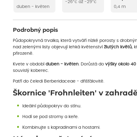
-26°c až -29°c
duben - květen
0,4 m
Podrobný popis
Půdopokryvná trvalka, která vytváří nízké porosty s drobnými
nad zelenými listy objevují lehká květenství
žlutých květů
, 
přirozeně.
Kvete v období
duben - květen
. Dorůstá do
výšky okolo 40
souvislý koberec.
Patří do čeledi Berberidaceae - dřišťálovité.
Škornice 'Frohnleiten' v zahradě
Ideální půdopokryv do stínu.
Hodí se pod stromy a keře.
Kombinujte s kapradinami a hostami.