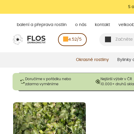
S 
balení a přeprava rostlin
o nás
kontakt
velkoo
4.52/5
Okrasné rostliny
Bylinky
Obrázky slouží pouze pro ilustrační účely a mají reprezentovat
Doručíme v pořádku nebo
Nejširší výběr v ČR
opadavé rostliny dodávány v dormantním stavu a bez listů. R
zdarma vyměníme
10.000+ druhů sk
výška, aby se podpo