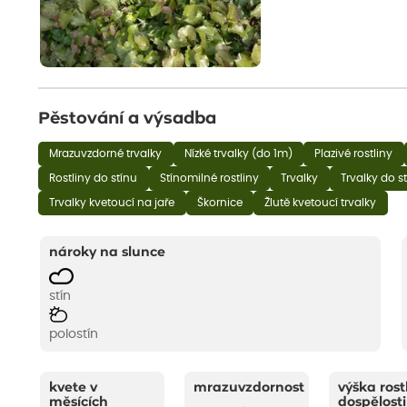
Pěstování a výsadba
Mrazuvzdorné trvalky
Nízké trvalky (do 1m)
Plazivé rostliny
Rostliny do stínu
Stínomilné rostliny
Trvalky
Trvalky do s
Trvalky kvetoucí na jaře
Škornice
Žlutě kvetoucí trvalky
nároky na slunce
stín
polostín
kvete v
mrazuvzdornost
výška rost
měsících
dospělosti