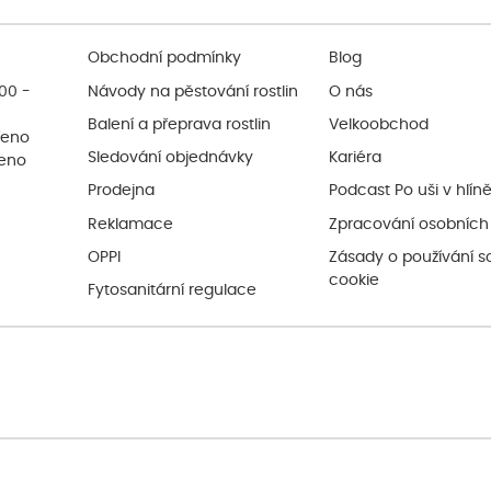
Obchodní podmínky
Blog
:00 -
Návody na pěstování rostlin
O nás
Balení a přeprava rostlin
Velkoobchod
řeno
Sledování objednávky
Kariéra
řeno
Prodejna
Podcast Po uši v hlín
Reklamace
Zpracování osobních
OPPI
Zásady o používání s
cookie
Fytosanitární regulace