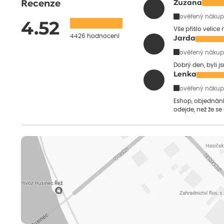
Recenze
Zuzana
ověřený nákup
4.52
Vše přišlo velice
4426 hodnocení
Jarda
ověřený nákup
Dobrý den, byli j
Lenka
ověřený nákup
Eshop, objednání 
odejde, než že se