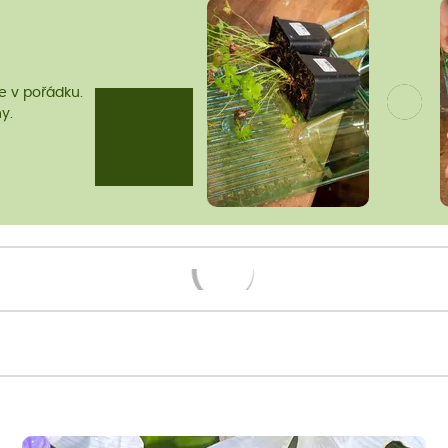
me v pořádku.
y.
Načítám...