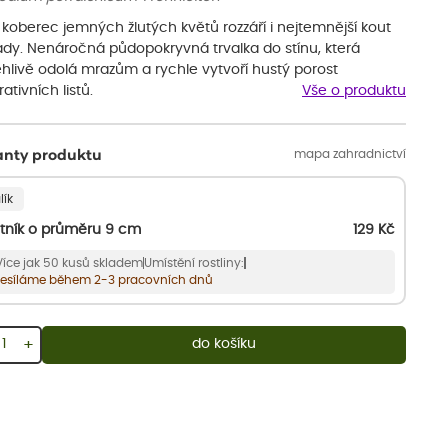
 koberec jemných žlutých květů rozzáří i nejtemnější kout
ady. Nenáročná půdopokryvná trvalka do stínu, která
ehlivě odolá mrazům a rychle vytvoří hustý porost
ativních listů.
Vše o produktu
mapa zahradnictví
anty produktu
lík
tník o průměru 9 cm
129
Kč
Více jak 50 kusů skladem
Umístění rostliny:
esíláme během 2-3 pracovních dnů
+
do košíku