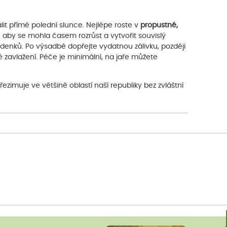
álit přímé polední slunce. Nejlépe roste v
propustné,
n, aby se mohla časem rozrůst a vytvořit souvislý
ddenků. Po výsadbě dopřejte vydatnou zálivku, později
 zavlažení. Péče je minimální, na jaře můžete
ezimuje ve většině oblastí naší republiky bez zvláštní