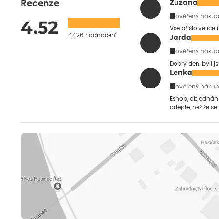
Recenze
Zuzana
ověřený nákup
4.52
Vše přišlo velice
4426 hodnocení
Jarda
ověřený nákup
Dobrý den, byli j
Lenka
ověřený nákup
Eshop, objednání 
odejde, než že se