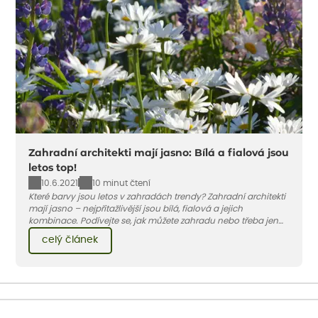
Zahradní architekti mají jasno: Bílá a fialová jsou
letos top!
10.6.2021
10 minut čtení
Které barvy jsou letos v zahradách trendy? Zahradní architekti
mají jasno – nejpřitažlivější jsou bílá, fialová a jejich
kombinace. Podívejte se, jak můžete zahradu nebo třeba jen
jeden záhon, terasu či balkon do bílo-fialových tónů
celý článek
obléknout i vy.