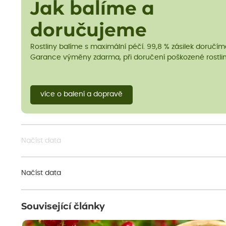
Jak balíme a
doručujeme
Rostliny balíme s maximální péčí. 99,8 % zásilek doručí
Garance výměny zdarma, při doručení poškozené rostlin
více o balení a dopravě
Načíst data
Načíst data
Související články