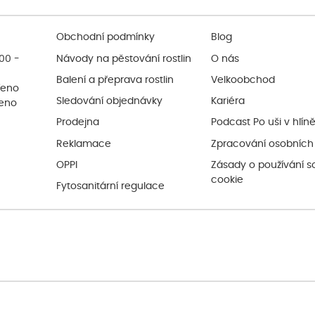
Obchodní podmínky
Blog
:00 -
Návody na pěstování rostlin
O nás
Balení a přeprava rostlin
Velkoobchod
řeno
Sledování objednávky
Kariéra
řeno
Prodejna
Podcast Po uši v hlín
Reklamace
Zpracování osobních
OPPI
Zásady o používání s
cookie
Fytosanitární regulace