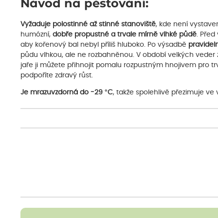
Návod na pěstování:
Vyžaduje polostinné až stinné stanoviště
, kde není vystav
humózní,
dobře propustné a trvale mírně vlhké půdě
. Pře
aby kořenový bal nebyl příliš hluboko. Po výsadbě
pravidel
půdu vlhkou, ale ne rozbahněnou. V období velkých veder z
jaře ji můžete přihnojit pomalu rozpustným hnojivem pro tr
podpoříte zdravý růst.
Je mrazuvzdorná do -29 °C
, takže spolehlivě přezimuje ve 