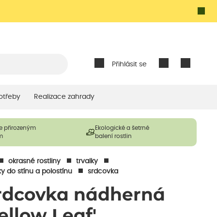
Přihlásit se
otřeby
Realizace zahrady
e přirozeným
Ekologické a šetrné
m
balení rostlin
okrasné rostliny
trvalky
ky do stínu a polostínu
srdcovka
rdcovka nádherná
Yellow Leaf'