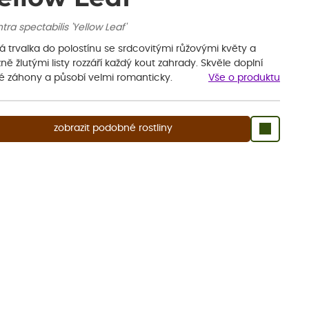
tra spectabilis 'Yellow Leaf'
 trvalka do polostínu se srdcovitými růžovými květy a
ně žlutými listy rozzáří každý kout zahrady. Skvěle doplní
né záhony a působí velmi romanticky.
Vše o produktu
zobrazit podobné rostliny