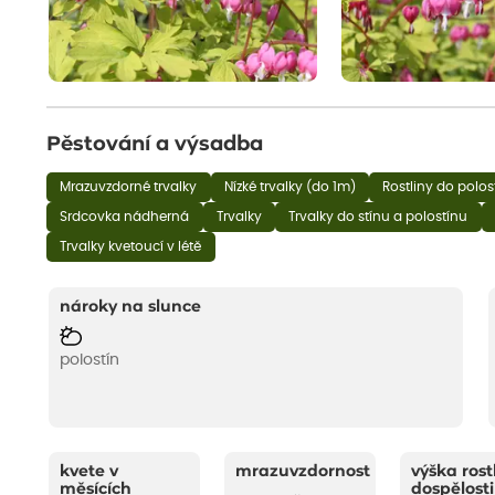
Pěstování a výsadba
Mrazuvzdorné trvalky
Nízké trvalky (do 1m)
Rostliny do polos
Srdcovka nádherná
Trvalky
Trvalky do stínu a polostínu
Trvalky kvetoucí v létě
nároky na slunce
polostín
kvete v
mrazuvzdornost
výška rost
měsících
dospělosti