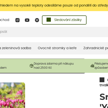
ohledem na vysoké teploty odesíláme pouze od pondělí do středy
bchod
Sledování zásilky
 a zeleninová sadba
Ovocné stromky a keře
Zahradnické p
 prodávané produkty. V závislosti na sezónnosti mohou být
Doprava zdarma při nákupu
Pěstujem
ostliny mohou být také sestřiženy níže, než je uvedená
ladem
nad 2500 Kč
způsobe
řil nový růst.
trval
S
'