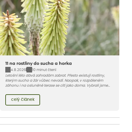
11 na rostliny do sucha a horka
4.8.2026
10 minut čtení
Letošní léto dává zahradám zabrat. Přesto existují rostliny,
kterým sucho a žár vůbec nevadí. Naopak, v rozpáleném
záhonu i na osluněné terase se cítí jako doma. Vybrali jsme
pro vás 11 tipů na odolné druhy, které zvládnou horké a suché
léto bez pravidelné zálivky. Pojďme se podívat, které to jsou.
celý článek