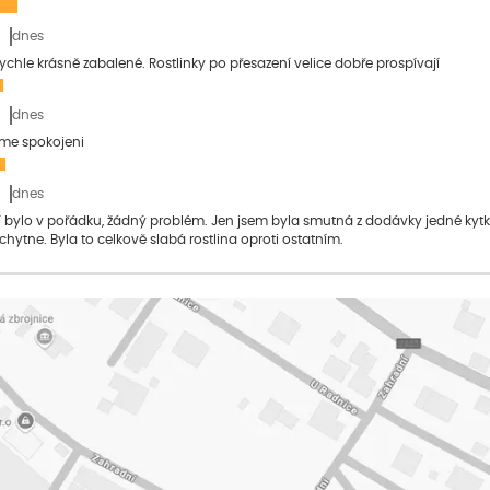
dnes
 rychle krásně zabalené. Rostlinky po přesazení velice dobře prospívají
dnes
sme spokojeni
dnes
bylo v pořádku, žádný problém. Jen jsem byla smutná z dodávky jedné kytky, 
 chytne. Byla to celkově slabá rostlina oproti ostatním.