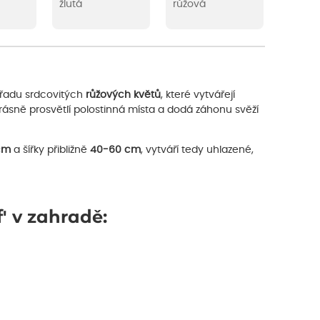
žlutá
růžová
 řadu srdcovitých
růžových květů
, které vytvářejí
krásně prosvětlí polostinná místa a dodá záhonu svěží
cm
a šířky přibližně
40-60 cm
, vytváří tedy uhlazené,
' v zahradě: