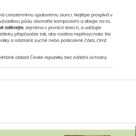
ená celodennímu úpalovému slunci. Nejlépe prospívá v
d výsadbou půdu obohaťte kompostem a dbejte na to,
ně zalévejte
, zejména v prvních letech, a udržujte
álivku přizpůsobte tak, aby rostlina nepřesychala. Na
valky a odstranit suché nebo poškozené části, čímž
většině oblastí České republiky bez zvláštní ochrany.