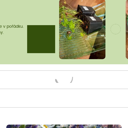
me v pořádku.
y.
Načítám...