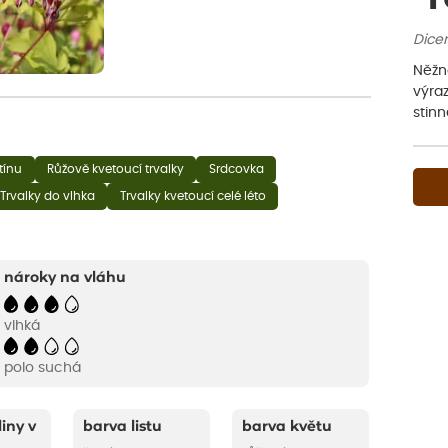
Dicen
Něžná
výraz
stin
tínu
Růžově kvetoucí trvalky
Srdcovka
Trvalky do vlhka
Trvalky kvetoucí celé léto
nároky na vláhu
vlhká
polo suchá
liny v
barva listu
barva květu