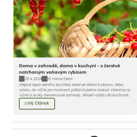
Doma v zahradě, doma v kuchyni – s čerstvě
natrhaným voňavým rybízem
29.4.2021
10 minut čtení
Hřejivé teplo letního sluníčka, které se sklání k obzoru. Mísa
rybízu, do níž to po hroznech přibývá jedna radost. Všechny ty
vůně a zvuky červencové zahrady. Sklizeň rybízu do kuchyně
vnese neuvěřitelný klid a radost. A taky trochu bezstarostnosti
celý článek
dětství při mlsání babiččina drobenkového koláče s rybízem.