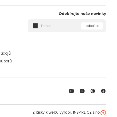
Odebírejte naše novinky
odebírat
ě
 údajů
ouborů
Z lásky k webu vyrobil:
INSPIRE CZ s.r.o.