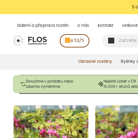
S 
balení a přeprava rostlin
o nás
kontakt
velkoo
4.52/5
Okrasné rostliny
Bylinky
Obrázky slouží pouze pro ilustrační účely a mají reprezentovat
Doručíme v pořádku nebo
Nejširší výběr v ČR
opadavé rostliny dodávány v dormantním stavu a bez listů. R
zdarma vyměníme
10.000+ druhů sk
výška, aby se podpo