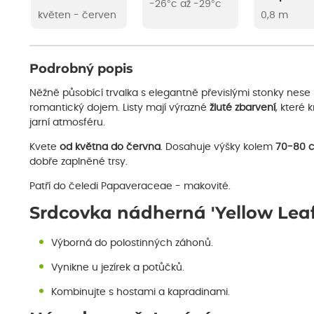
-26°c až -29°c
květen - červen
0,8 m
Podrobný popis
Něžně působící trvalka s elegantně převislými stonky nese
romantický dojem. Listy mají výrazné
žluté zbarvení
, které 
jarní atmosféru.
Kvete
od května do června
. Dosahuje výšky kolem
70-80 
dobře zaplněné trsy.
Patří do čeledi Papaveraceae - makovité.
Srdcovka nádherná 'Yellow Leaf
Výborná do polostinných záhonů.
Vynikne u jezírek a potůčků.
Kombinujte s hostami a kapradinami.