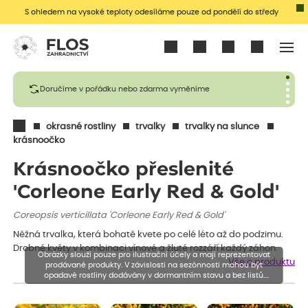
S ohledem na vysoké teploty odesíláme pouze od pondělí do středy
Přihlásit se
Doručíme v pořádku nebo zdarma vyměníme
okrasné rostliny
trvalky
trvalky na slunce
krásnoočko
Krásnoočko přeslenité
'Corleone Early Red & Gold'
Coreopsis verticillata 'Corleone Early Red & Gold'
Něžná trvalka, která bohatě kvete po celé léto až do podzimu.
Drobné květy v kombinaci vínové a žluté rozzáří každý záhon.
Obrázky slouží pouze pro ilustrační účely a mají reprezentovat
Vše o produktu
prodávané produkty. V závislosti na sezónnosti mohou být
opadavé rostliny dodávány v dormantním stavu a bez listů.
Rostliny mohou být také sestřiženy níže, než je uvedená výška,
aby se podpořil nový růst.