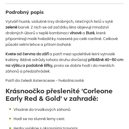
Podrobný popis
Vytváří husté, vzdušné trsy drobných, nitečných listů v sytě
zelené
barvě. Z nich se od začátku léta objevují množství
drobných úborů v teplé kombinaci
vínové
a
žluté
, které
připomínají malé hvězdičky rozeseté po celé rostlině. Celkově
působí velmi lehce a přitom bohatě.
Kvete od června do září
a patří mezi spolehlivé letní vytrvalé
květiny. Běžné odrůdy tohoto druhu dorůstají
přibližně 40–60 cm
na výšku a podobné šířky,
proto se dobře hodí i do menších
záhonů a předzahrádek.
Patří do čeledi Asteraceae - hvězdnicovité.
Krásnoočko přeslenité 'Corleone
Early Red & Gold' v zahradě:
Vhodné do trvalkových záhonů.
Hodí se na slunné lemy cest.
Hezky vynikne s okrasnými travami.