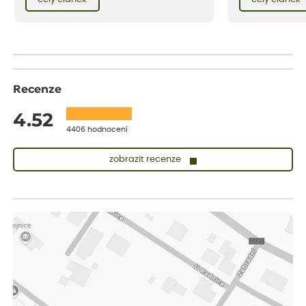
vnese neuvěřitelný klid a radost. A taky trochu
bezstarostnosti dětství při mlsání babiččina
drobenkového koláče s rybízem.
Recenze
4.52
4406 hodnocení
zobrazit recenze
Lenka
ověřený nákup
před 1 dnem
Měla jsem pouze 1objednavku a zatím jsem spokojená se
sazenicemi
Miroslava
ověřený nákup
před 1 dnem
Rostliny byly v pořádku, dobře zabalené, celková spokojenost.
Dominika