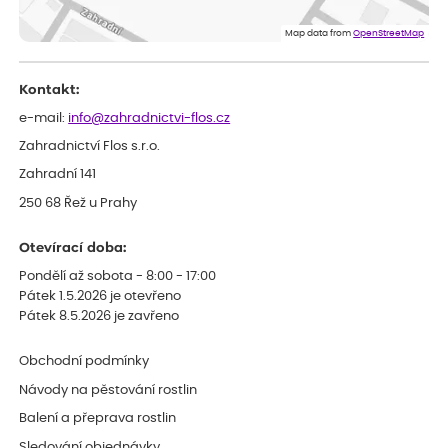
ověřený nákup
před 1 dnem
Doporučuji :). Spokojenost, stromky v pěkném stavu. Jediné, co
Map data from
OpenStreetMap
my chybělo, bylo komunikování nedostupného zboží před
odesláním objednávky, objednali bychom obratem náhradu.
Děkujeme
Kontakt:
e-mail:
info@zahradnictvi-flos.cz
Zahradnictví Flos s.r.o.
Zahradní 141
250 68 Řež u Prahy
Otevírací doba:
Pondělí až sobota - 8:00 - 17:00
Pátek 1.5.2026 je otevřeno
Pátek 8.5.2026 je zavřeno
Obchodní podmínky
Návody na pěstování rostlin
Balení a přeprava rostlin
Sledování objednávky