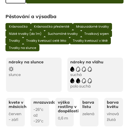
Pěstování a výsadba
Krásnoočko
Krásnoočko přeslenité
Mrazuvzdorné trvalky
Nízké trvalky (do 1m)
Suchomilné trvalky
Trvalkový srpen
Trvalky
Trvalky kvetoucí celé léto
Trvalky kvetoucí v létě
Trvalky na slunce
nároky na slunce
nároky na vláhu
slunce
suchá
polo suchá
kvete v
mrazuvzdornost
výška
barva
barva
měsících
rostliny v
listu
květu
-26°c
dospělosti
červen
zelená
vínová
až
0,6 m
- září
žlutá
-29°c