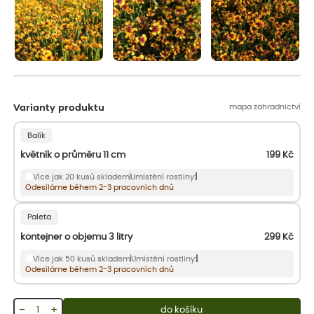
mapa zahradnictví
Varianty produktu
Balík
květník o průměru 11 cm
199
Kč
Více jak 20 kusů skladem
Umístění rostliny:
Odesíláme během 2-3 pracovních dnů
Paleta
kontejner o objemu 3 litry
299
Kč
Více jak 50 kusů skladem
Umístění rostliny:
Odesíláme během 2-3 pracovních dnů
−
+
do košíku