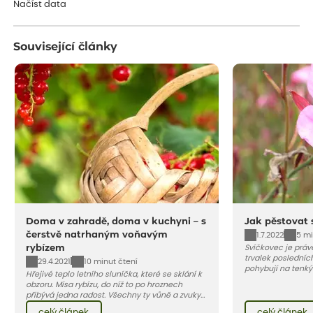
Načíst data
Související články
Doma v zahradě, doma v kuchyni – s
Jak pěstovat 
čerstvě natrhaným voňavým
1.7.2022
5 mi
rybízem
Svíčkovec je práv
trvalek posledních
29.4.2021
10 minut čtení
pohybují na tenký
Hřejivé teplo letního sluníčka, které se sklání k
motýli. Jeho krásu
obzoru. Mísa rybízu, do níž to po hroznech
protože začíná kv
přibývá jedna radost. Všechny ty vůně a zvuky
do podzimu. Vybíra
červencové zahrady. Sklizeň rybízu do kuchyně
růžových až tmavě
celý článek
celý článek