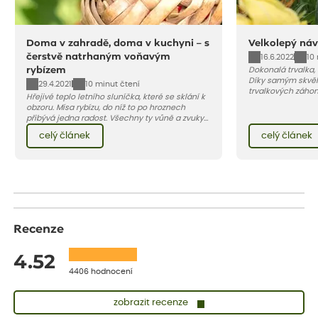
Doma v zahradě, doma v kuchyni – s
Velkolepý náv
čerstvě natrhaným voňavým
16.6.2022
10
rybízem
Dokonalá trvalka,
Díky samým skvěl
29.4.2021
10 minut čtení
trvalkových záho
Hřejivé teplo letního sluníčka, které se sklání k
zahradách, ale i 
obzoru. Mísa rybízu, do níž to po hroznech
přibývá jedna radost. Všechny ty vůně a zvuky
červencové zahrady. Sklizeň rybízu do kuchyně
celý článek
celý článek
vnese neuvěřitelný klid a radost. A taky trochu
bezstarostnosti dětství při mlsání babiččina
drobenkového koláče s rybízem.
Recenze
4.52
4406 hodnocení
zobrazit recenze