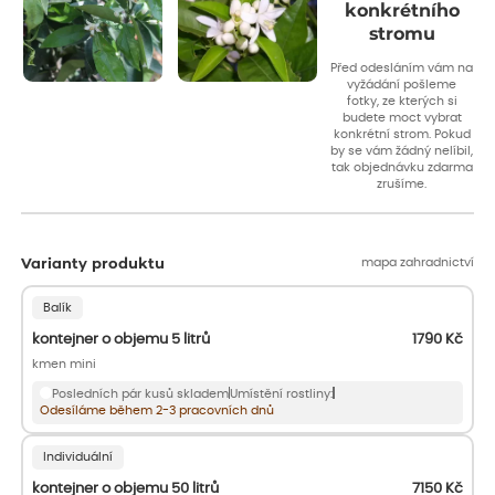
konkrétního
stromu
Před odesláním vám na
vyžádání pošleme
fotky, ze kterých si
budete moct vybrat
konkrétní strom. Pokud
by se vám žádný nelíbil,
tak objednávku zdarma
zrušíme.
mapa zahradnictví
Varianty produktu
Balík
kontejner o objemu 5 litrů
1790
Kč
kmen mini
Posledních pár kusů skladem
Umístění rostliny:
Odesíláme během 2-3 pracovních dnů
Individuální
kontejner o objemu 50 litrů
7150
Kč