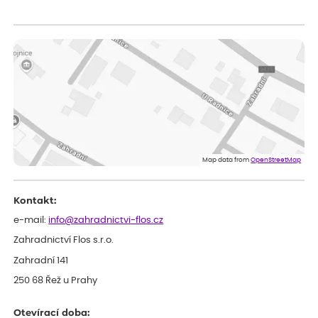
Lenka
ověřený nákup
dnes
Měla jsem pouze 1objednavku a zatím jsem spokojená se
sazenicemi
Miroslava
ověřený nákup
před 1 dnem
Rostliny byly v pořádku, dobře zabalené, celková spokojenost.
Dominika
ověřený nákup
před 1 dnem
Doporučuji :). Spokojenost, stromky v pěkném stavu. Jediné, co
Map data from
OpenStreetMap
my chybělo, bylo komunikování nedostupného zboží před
odesláním objednávky, objednali bychom obratem náhradu.
Děkujeme
Kontakt:
e-mail:
info@zahradnictvi-flos.cz
Zahradnictví Flos s.r.o.
Zahradní 141
250 68 Řež u Prahy
Otevírací doba: