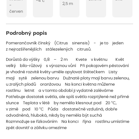
-4°c
2,5 m
-
červen
Podrobný popis
Pomerančovník čínský (Citrus sinensis) - je to jeden
z nejrozšířenějších stálezelených citrusů.
Dorůstá do výšky 0,8 – 2 m Kvete v květnu Květ
velký bílo-růžový s výraznou vůní Při pokojovém pěstování
je vhodné rozvité květy uměle opylovat štětečkem Listy
mají sytě zelenou barvu Dužnaté ploty mají barvu zelenou,
u zralých plodů oranžovou Na konci května můžeme
rostlinu letnit a v tomto období ji vydatně zaléváme
Potřebuje dostatek světla, ale spíš světlo rozptýlené než přímé
slunce Teplota v létě by neměla klesnout pod 20 °C,
v zimě pod 10 °C Půda dostatečně vzdušná, dobře
odvodněná, hluboká, nikdy by neměla být suchá
Rozmnožuje se řízkováním Na konci října rostlinu umístíme
zpět dovnitř a zálivku omezíme