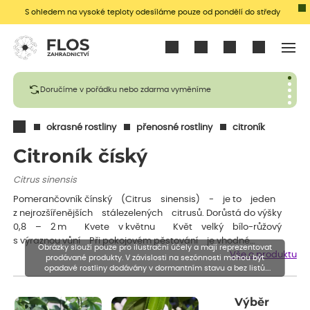
S ohledem na vysoké teploty odesíláme pouze od pondělí do středy
Přihlásit se
Doručíme v pořádku nebo zdarma vyměníme
okrasné rostliny
přenosné rostliny
citroník
Citroník číský
Citrus sinensis
Pomerančovník čínský (Citrus sinensis) - je to jeden
z nejrozšířenějších stálezelených citrusů. Dorůstá do výšky
0,8 – 2 m Kvete v květnu Květ velký bílo-růžový
s výraznou vůní Při pokojovém pěstování je vhodné…
Obrázky slouží pouze pro ilustrační účely a mají reprezentovat
Vše o produktu
prodávané produkty. V závislosti na sezónnosti mohou být
opadavé rostliny dodávány v dormantním stavu a bez listů.
Rostliny mohou být také sestřiženy níže, než je uvedená výška,
aby se podpořil nový růst.
Výběr