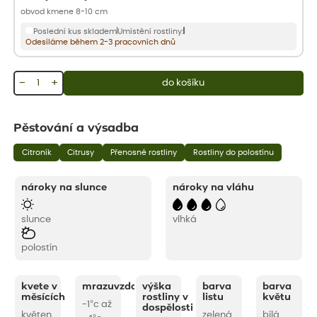
obvod kmene 8-10 cm
Poslední kus skladem
Umístění rostliny:
Odesíláme během 2-3 pracovních dnů
−
+
do košíku
Pěstování a výsadba
Citroník
Citrusy
Přenosné rostliny
Rostliny do polostínu
nároky na slunce
nároky na vláhu
slunce
vlhká
polostín
kvete v
mrazuvzdornost
výška
barva
barva
měsících
rostliny v
listu
květu
-1°c až
dospělosti
květen
zelená
bílá