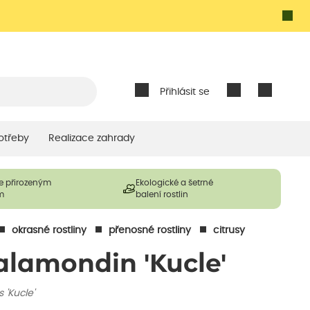
Přihlásit se
otřeby
Realizace zahrady
e přirozeným
Ekologické a šetrné
m
balení rostlin
okrasné rostliny
přenosné rostliny
citrusy
alamondin 'Kucle'
s 'Kucle'