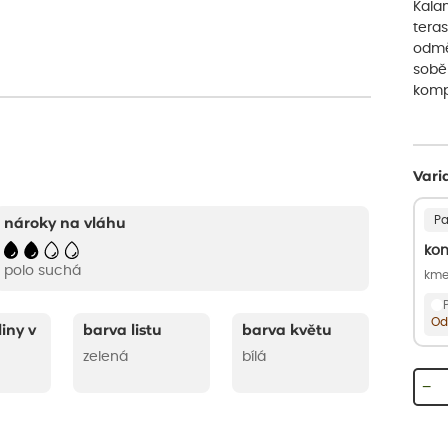
Kalam
teras
odmě
sobě
komp
Vari
Pa
nároky na vláhu
kon
polo suchá
kme
Od
liny v
barva listu
barva květu
zelená
bílá
−