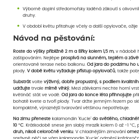
Výborně doplní středomořsky laděná zákoutí s olivovn
druhy.
V období květu přitahuje včely a další opylovače, ožije
Návod na pěstování:
Roste do výšky přibližně 2 m a šířky kolem 1,5 m
, v nádobě 
zaštipováním. Nejlépe
prospívá na slunném, teplém a závě
orientované terase nebo balkonu.
Od jara do
podzimu ho u
plody.
V době květu vyžaduje přístup opylovačů
, takže pob
Substrát
volte
výživný, dobře propustný, s podílem kvalitní
udržujte
trvale
mírně
vlhký.
Mezi zálivkami nechte horní vr
květináč stát ve vodě.
Od jara do konce léta
přihnojujte
při
bohatě kvete a tvoří plody. Tvar držte jemným řezem po skli
kompaktně, výraznější tvarování většinou nepotřebuje.
Na zimu
přeneste
kalamondin 'Kucle'
do světlého, chladnéh
10 °C
. Krátkodobě snese jen slabý mrazík kolem 0 až -1 °C,
druh, nikoli celoročně venku
. V chladnějším zimování
omezt
správné péči se vám kalamondin 'Kucle' odmění každoroční