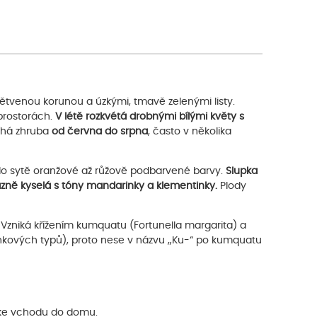
ětvenou korunou a úzkými, tmavě zelenými listy.
prostorách.
V létě rozkvétá drobnými bílými květy s
íhá zhruba
od června do srpna
, často v několika
é do sytě oranžové až růžově podbarvené barvy.
Slupka
azně kyselá s tóny mandarinky a klementinky.
Plody
 Vzniká křížením kumquatu (Fortunella margarita) a
inkových typů), proto nese v názvu „Ku-“ po kumquatu
a ke vchodu do domu.