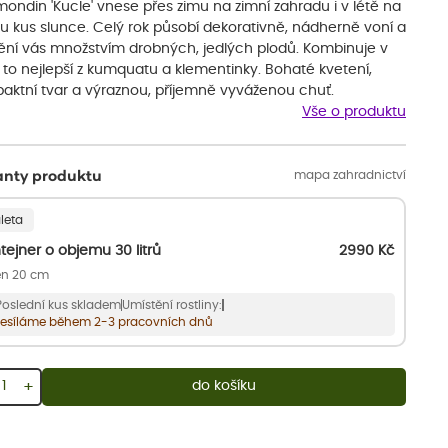
ondin 'Kucle' vnese přes zimu na zimní zahradu i v létě na
u kus slunce. Celý rok působí dekorativně, nádherně voní a
ní vás množstvím drobných, jedlých plodů. Kombinuje v
 to nejlepší z kumquatu a klementinky. Bohaté kvetení,
aktní tvar a výraznou, příjemně vyváženou chuť.
Vše o produktu
mapa zahradnictví
anty produktu
leta
tejner o objemu 30 litrů
2990
Kč
n 20 cm
Poslední kus skladem
Umístění rostliny:
esíláme během 2-3 pracovních dnů
+
do košíku