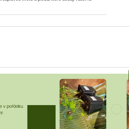
me v pořádku.
y.