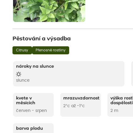
Pěstování a výsadba
Citrusy
Přenosné rostliny
nároky na slunce
slunce
kvete v
mrazuvzdornost
výška rost
měsících
dospělosti
2°c až -1°c
červen - srpen
2 m
barva plodu