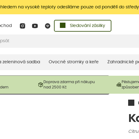
ohledem na vysoké teploty odesíláme pouze od pondělí do středy
bchod
Sledování zásilky
 a zeleninová sadba
Ovocné stromky a keře
Zahradnické p
 prodávané produkty. V závislosti na sezónnosti mohou být
Doprava zdarma při nákupu
Pěstujem
ostliny mohou být také sestřiženy níže, než je uvedená
ladem
nad 2500 Kč
způsobe
řil nový růst.
K
Citru