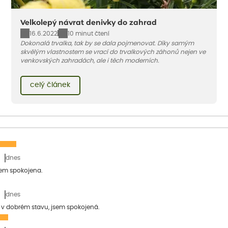
Velkolepý návrat denivky do zahrad
16.6.2022
10 minut čtení
Dokonalá trvalka, tak by se dala pojmenovat. Díky samým
skvělým vlastnostem se vrací do trvalkových záhonů nejen ve
venkovských zahradách, ale i těch moderních.
celý článek
dnes
sem spokojena.
dnes
a v dobrém stavu, jsem spokojená.