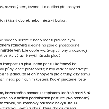
íky, rozmarýnem, levandulí a dalšími přenosnými
 tak i klidný dvorek nebo městský balkon.
ho snadno udržíte o něco menší pravidelným
trném stanovišti
, ideálně na jižně či jihozápadně
místěte ven
, kde dobře vyzrávají výhony a dozrávají
yt venku výrazně zvýší násadu plodů.
ho kompostu a písku nebo perlitu
.
Kořenový bal
stvu půdy lehce proschnout, nikdy však nenechávejte
bližně
jednou za 14 dní hnojivem pro citrusy
, díky tomu
zni nebo po hlavním kvetení. 'Kucle' přirozeně roste
o, bezmrazého prostoru s teplotami ideálně mezi 5 až
 proto ho
v našich podmínkách pěstujte jako přenosný
e zálivku
, ale
kořenový bal zcela nevysušte
. Při
 záplavou květů a plodů, které dodají vašemu