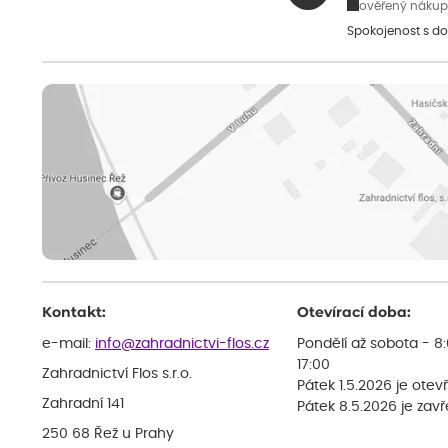
ověřený nákup
Spokojenost s do
Kontakt:
Otevírací doba:
e-mail:
info@zahradnictvi-flos.cz
Pondělí až sobota - 8
17:00
Zahradnictví Flos s.r.o.
Pátek 1.5.2026 je otev
Zahradní 141
Pátek 8.5.2026 je zav
250 68 Řež u Prahy