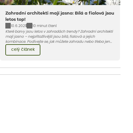
Zahradní architekti mají jasno: Bílá a fialová jsou
letos top!
10.6.2021
10 minut čtení
Které barvy jsou letos v zahradách trendy? Zahradní architekti
mají jasno – nejpřitažlivější jsou bílá, fialová a jejich
kombinace. Podívejte se, jak můžete zahradu nebo třeba jen
jeden záhon, terasu či balkon do bílo-fialových tónů
celý článek
obléknout i vy.