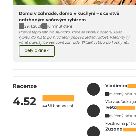
Doma v zahradě, doma v kuchyni – s čerstvě
natrhaným voňavým rybízem
29.4.2021
10 minut čtení
Hřejivé teplo letního sluníčka, které se sklání k obzoru. Mísa
rybízu, do níž to po hroznech přibývá jedna radost. Všechny ty
vůně a zvuky červencové zahrady. Sklizeň rybízu do kuchyně
vnese neuvěřitelný klid a radost. A taky trochu bezstarostnosti
celý článek
dětství při mlsání babiččina drobenkového koláče s rybízem.
Recenze
Vladimíra
ověřený nákup
4.52
Vše v pořádku, j
4466 hodnocení
Iveta
ověřený nákup
Rostlina mi přišl
Zuzana