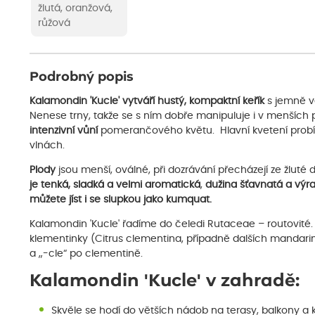
žlutá, oranžová,
růžová
Podrobný popis
Kalamondin 'Kucle' vytváří hustý, kompaktní keřík
s jemně v
Nenese trny, takže se s ním dobře manipuluje i v menších 
intenzivní vůní
pomerančového květu. Hlavní kvetení prob
vlnách.
Plody
jsou menší, oválné, při dozrávání přecházejí ze žlut
je tenká, sladká a velmi
aromatická
,
dužina šťavnatá a výr
můžete jíst i se slupkou jako kumquat.
Kalamondin 'Kucle' řadíme do čeledi Rutaceae – routovité.
klementinky (Citrus clementina, případně dalších mandar
a „-cle“ po clementině.
Kalamondin 'Kucle' v zahradě:
Skvěle se hodí do větších nádob na terasy, balkony 