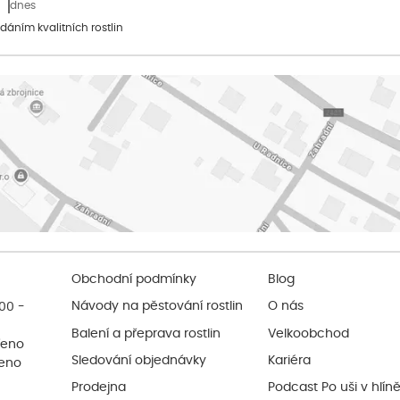
dnes
dáním kvalitních rostlin
Obchodní podmínky
Blog
:00 -
Návody na pěstování rostlin
O nás
Balení a přeprava rostlin
Velkoobchod
řeno
Sledování objednávky
Kariéra
řeno
Prodejna
Podcast Po uši v hlín