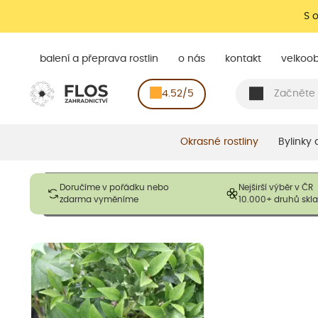
S 
balení a přeprava rostlin
o nás
kontakt
velkoo
4.52/5
Okrasné rostliny
Bylinky
Obrázky slouží pouze pro ilustrační účely a mají reprezentovat
Doručíme v pořádku nebo
Nejširší výběr v ČR
opadavé rostliny dodávány v dormantním stavu a bez listů. R
zdarma vyměníme
10.000+ druhů sk
výška, aby se podpo