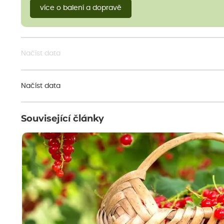
více o balení a dopravě
Načíst data
Načíst data
Související články