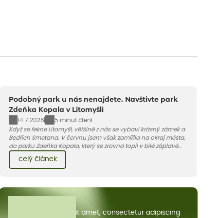
Podobný park u nás nenajdete. Navštivte park
Zdeňka Kopala v Litomyšli
14.7.2026
5 minut čtení
Když se řekne Litomyšl, většině z nás se vybaví krásný zámek a
Bedřich Smetana. V červnu jsem však zamířila na okraj města,
do parku Zdeňka Kopala, který se zrovna topil v bílé záplavě
kvetoucích kopretin. Fotky řeknou víc než slova, přidávám k
celý článek
nim pár řádků o tom, jak tento jedinečný kus krajiny vznikl.
Všechny články
Lorem ipsum dolor sit amet, consectetur adipiscing