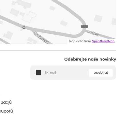
Map data from
OpenStreetMap
Odebírejte naše novinky
odebírat
ě
 údajů
ouborů