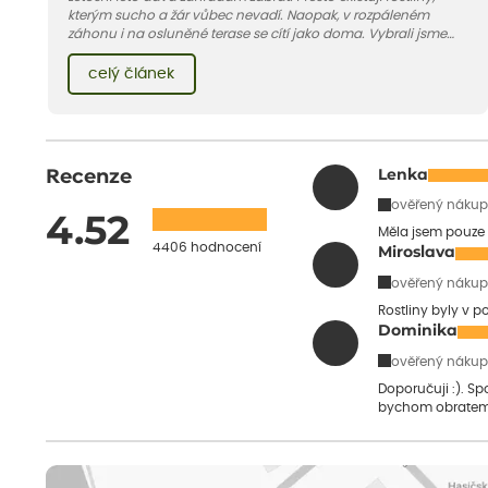
kterým sucho a žár vůbec nevadí. Naopak, v rozpáleném
záhonu i na osluněné terase se cítí jako doma. Vybrali jsme
pro vás 11 tipů na odolné druhy, které zvládnou horké a suché
léto bez pravidelné zálivky. Pojďme se podívat, které to jsou.
celý článek
Recenze
Lenka
ověřený nákup
4.52
Měla jsem pouze 
4406 hodnocení
Miroslava
ověřený nákup
Rostliny byly v 
Dominika
ověřený nákup
Doporučuji :). S
bychom obratem