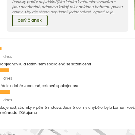
Denivky patří k nejvděčnějším letním kvetoucím trvalkám –
jsou nenáročné, odolné a každý rok nabídnou bohatou paletu
barev. Aby ale záhon nepůsobil jednotvárně, vyplatí se je
doplnit vhodnými sousedy. V dnešním článku vám ukážeme, s
celý článek
jakými trvalkami a travinami denivky nejlépe ladí.
dnes
1objednavku a zatím jsem spokojená se sazenicemi
dnes
pořádku, dobře zabalené, celková spokojenost.
dnes
pokojenost, stromky v pěkném stavu. Jediné, co my chybělo, bylo komuniko
 náhradu. Děkujeme