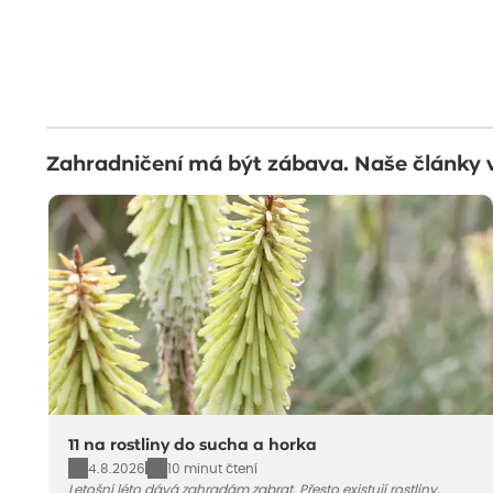
Zahradničení má být zábava. Naše články 
11 na rostliny do sucha a horka
4.8.2026
10 minut čtení
Letošní léto dává zahradám zabrat. Přesto existují rostliny,