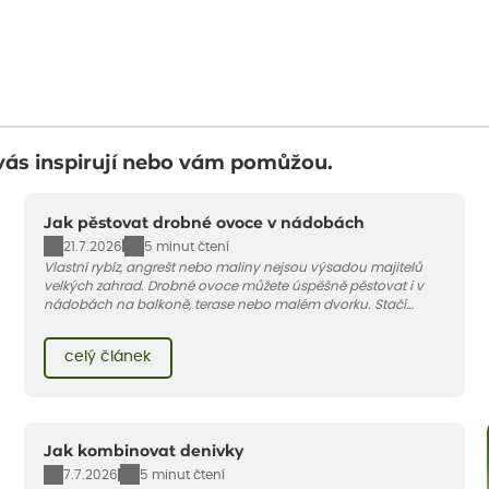
vás inspirují nebo vám pomůžou.
Jak pěstovat drobné ovoce v nádobách
21.7.2026
5 minut čtení
Vlastní rybíz, angrešt nebo maliny nejsou výsadou majitelů
velkých zahrad. Drobné ovoce můžete úspěšně pěstovat i v
nádobách na balkoně, terase nebo malém dvorku. Stačí
vybrat vhodnou odrůdu, dostatečně velký květináč a dodržet
pár základních pravidel. V tomto článku vám poradíme, jak na
celý článek
to.
Jak kombinovat denivky
7.7.2026
5 minut čtení