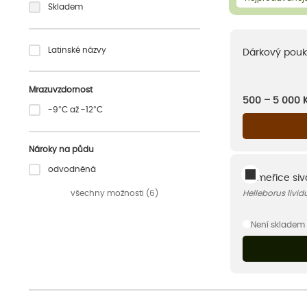
Skladem
Latinské názvy
Dárkový pouk
Mrazuvzdornost
500 – 5 000
-9°C až -12°C
Nároky na půdu
odvodněná
Čemeřice sivo
všechny možnosti (6)
Helleborus livid
Není skladem