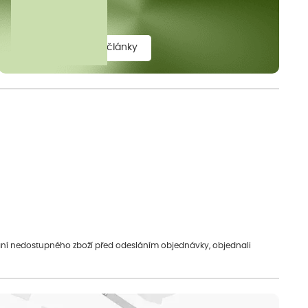
elit.
zobrazit všechny články
vání nedostupného zboží před odesláním objednávky, objednali