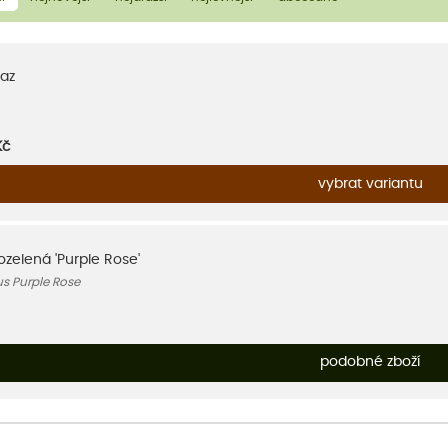
az
Kč
vybrat variantu
zelená 'Purple Rose'
us Purple Rose
podobné zboží