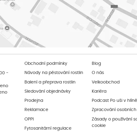
Obchodní podmínky
Blog
:00 -
Návody na pěstování rostlin
O nás
Balení a přeprava rostlin
Velkoobchod
řeno
Sledování objednávky
Kariéra
řeno
Prodejna
Podcast Po uši v hlín
Reklamace
Zpracování osobních
OPPI
Zásady o používání s
cookie
Fytosanitární regulace