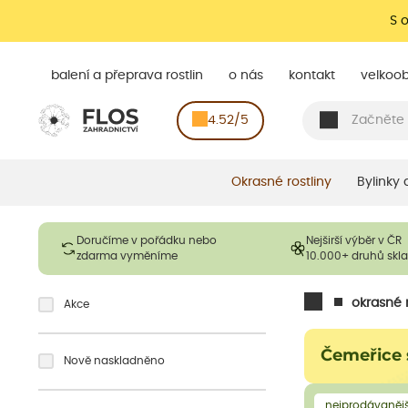
S 
balení a přeprava rostlin
o nás
kontakt
velkoo
4.52/5
Okrasné rostliny
Bylinky
Doručíme v pořádku nebo
Nejširší výběr v ČR
zdarma vyměníme
10.000+ druhů sk
okrasné r
Akce
Čemeřice 
Nově naskladněno
nejprodávanějš