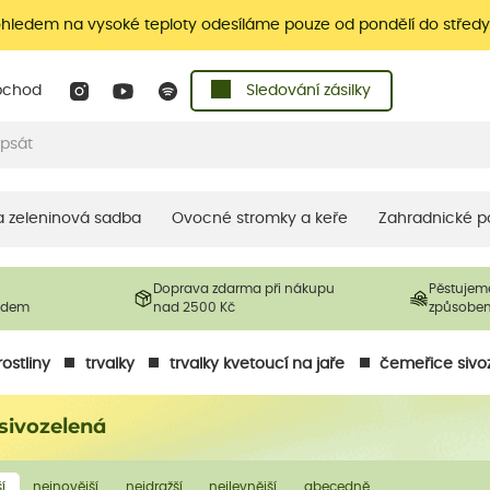
ohledem na vysoké teploty odesíláme pouze od pondělí do středy
bchod
Sledování zásilky
 a zeleninová sadba
Ovocné stromky a keře
Zahradnické p
Doprava zdarma při nákupu
Pěstujem
ladem
nad 2500 Kč
způsobe
ostliny
trvalky
trvalky kvetoucí na jaře
čemeřice sivo
sivozelená
í
nejnovější
nejdražší
nejlevnější
abecedně