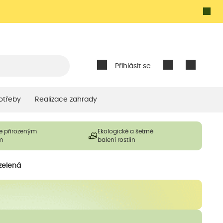
Přihlásit se
otřeby
Realizace zahrady
e přirozeným
Ekologické a šetrné
m
balení rostlin
zelená