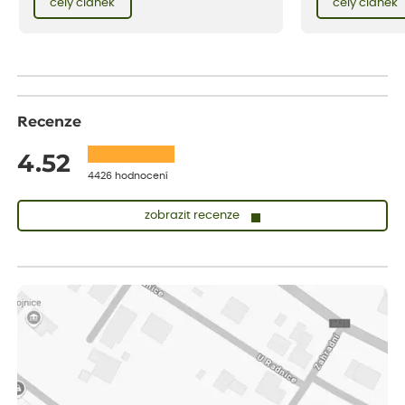
celý článek
celý článek
vnese neuvěřitelný klid a radost. A taky trochu
oporu či bez ní. 
bezstarostnosti dětství při mlsání babiččina
v zahradě víc, mám
drobenkového koláče s rybízem.
popínavky, které 
jiným způsobem –
druhá nádhernými k
Recenze
4.52
4426 hodnocení
zobrazit recenze
Zuzana
ověřený nákup
před 1 dnem
Vše přišlo velice rychle krásně zabalené. Rostlinky po přesazení
velice dobře prospívají
Jarda
ověřený nákup
před 1 dnem
Dobrý den, byli jsme spokojeni
Lenka