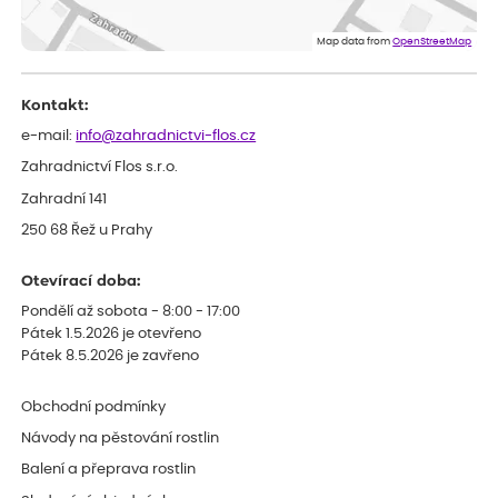
ověřený nákup
před 1 dnem
Eshop, objednání bylo v pořádku, žádný problém. Jen jsem byla
Map data from
OpenStreetMap
smutná z dodávky jedné kytky, která nebyla v nejlepší kondici a i
po zasazení vypadá spíše, že odejde, než že se chytne. Byla to
celkově slabá rostlina oproti ostatním.
Kontakt:
e-mail:
info@zahradnictvi-flos.cz
Zahradnictví Flos s.r.o.
Zahradní 141
250 68 Řež u Prahy
Otevírací doba:
Pondělí až sobota - 8:00 - 17:00
Pátek 1.5.2026 je otevřeno
Pátek 8.5.2026 je zavřeno
Obchodní podmínky
Návody na pěstování rostlin
Balení a přeprava rostlin