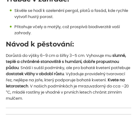
Skvěle se hodí k ozelenění pergol, plotů a fasád, kde rychle
vytvoří hustý porost.
Přitahuje včely a motýly, což prospívá biodiverzitě vaší
zahrady.
Návod k pěstování:
Dorůstá do výšky 6–9 cm a šířky 3–5 cm. Vyhovuje mu
slunné,
teplé a chráněné stanoviště s humózní, dobře propustnou
půdou
. Snáší i sušší podmínky, ale pro bohaté kvetení potřebuje
dostatek vláhy v období růstu
. Vyžaduje pravidelný tvarovací
řez, nejlépe na jaře, který podporuje bohaté kvetení.
Kvete na
letorostech
. V našich podmínkách je mrazuvzdorný do cca –20
°C, mladé rostliny je vhodné v prvních letech chránit zimním
mulčem.