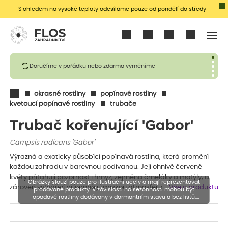
S ohledem na vysoké teploty odesíláme pouze od pondělí do středy
Přihlásit se
Doručíme v pořádku nebo zdarma vyměníme
okrasné rostliny
popínavé rostliny
kvetoucí popínavé rostliny
trubače
Trubač kořenující 'Gabor'
Campsis radicans 'Gabor'
Výrazná a exoticky působící popínavá rostlina, která promění
každou zahradu v barevnou podívanou. Její ohnivě červené
květy přitahují pozornost i hmyz, zejména čmeláky a motýly, a
Obrázky slouží pouze pro ilustrační účely a mají reprezentovat
zároveň vytvářejí příjemně jižanskou atmosféru.
Vše o produktu
prodávané produkty. V závislosti na sezónnosti mohou být
opadavé rostliny dodávány v dormantním stavu a bez listů.
Rostliny mohou být také sestřiženy níže, než je uvedená výška,
aby se podpořil nový růst.