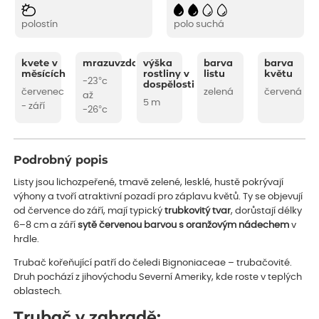
polostín
polo suchá
kvete v
mrazuvzdornost
výška
barva
barva
měsících
rostliny v
listu
květu
-23°c
dospělosti
červenec
zelená
červená
až
5 m
- září
-26°c
Podrobný popis
Listy jsou lichozpeřené, tmavě zelené, lesklé, hustě pokrývají
výhony a tvoří atraktivní pozadí pro záplavu květů. Ty se objevují
od července do září, mají typický
trubkovitý tvar
, dorůstají délky
6–8 cm a září
sytě červenou barvou s oranžovým nádechem
v
hrdle.
Trubač kořeňující patří do čeledi Bignoniaceae – trubačovité.
Druh pochází z jihovýchodu Severní Ameriky, kde roste v teplých
oblastech.
Trubač v zahradě: