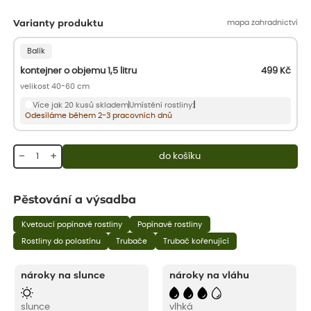
mapa zahradnictví
Varianty produktu
Balík
kontejner o objemu 1,5 litru
499
Kč
velikost 40-60 cm
Více jak 20 kusů skladem
Umístění rostliny:
Odesíláme během 2-3 pracovních dnů
−
+
do košíku
Pěstování a výsadba
Kvetoucí popínavé rostliny
Popínavé rostliny
Rostliny do polostínu
Trubače
Trubač kořenující
nároky na slunce
nároky na vláhu
slunce
vlhká