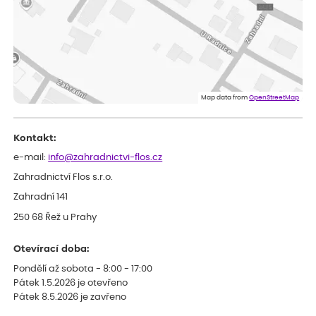
Jarda
ověřený nákup
dnes
Dobrý den, byli jsme spokojeni
Lenka
ověřený nákup
dnes
Eshop, objednání bylo v pořádku, žádný problém. Jen jsem byla
Map data from
OpenStreetMap
smutná z dodávky jedné kytky, která nebyla v nejlepší kondici a i
po zasazení vypadá spíše, že odejde, než že se chytne. Byla to
celkově slabá rostlina oproti ostatním.
Kontakt:
e-mail:
info@zahradnictvi-flos.cz
Zahradnictví Flos s.r.o.
Zahradní 141
250 68 Řež u Prahy
Otevírací doba:
Pondělí až sobota - 8:00 - 17:00
Pátek 1.5.2026 je otevřeno
Pátek 8.5.2026 je zavřeno