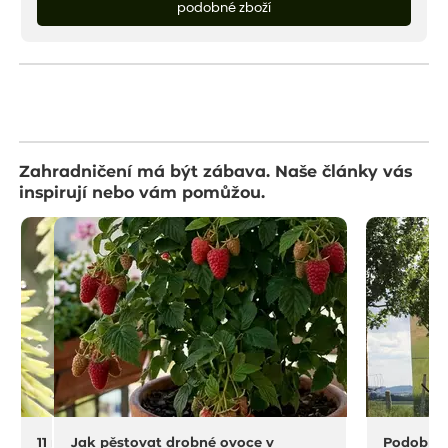
podobné zboží
Zahradničení má být zábava. Naše články vás
inspirují nebo vám pomůžou.
11 na rostliny do sucha a horka
Jak pěstovat drobné ovoce v
Podobný 