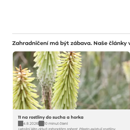
Zahradničení má být zábava. Naše články 
11 na rostliny do sucha a horka
4.8.2026
10 minut čtení
Letošní léto dává zahradám zabrat. Přesto existují rostliny,