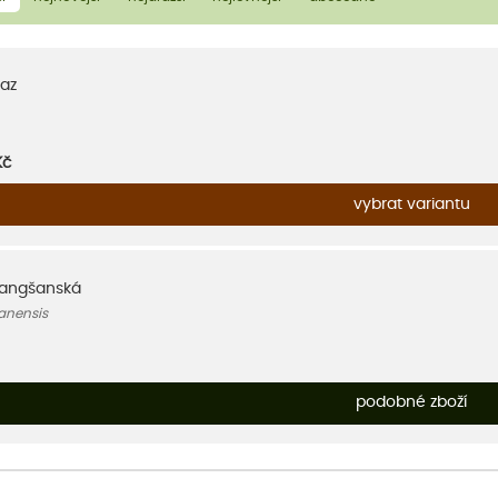
az
Kč
vybrat variantu
uangšanská
anensis
podobné zboží