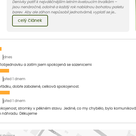
Denivky patří k nejvděčnějším letním kvetoucím trvalkám –
jsou nenáročné, odolné a každý rok nabídnou bohatou paletu
barev. Aby ale záhon nepůsobil jednotvárně, vyplatí se je
doplnit vhodnými sousedy. V dnešním článku vám ukážeme, s
celý článek
jakými trvalkami a travinami denivky nejlépe ladí.
dnes
1objednavku a zatím jsem spokojená se sazenicemi
před 1 dnem
pořádku, dobře zabalené, celková spokojenost.
před 1 dnem
pokojenost, stromky v pěkném stavu. Jediné, co my chybělo, bylo komuniko
 náhradu. Děkujeme