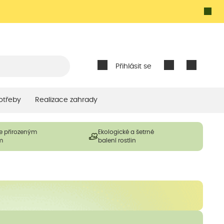
Přihlásit se
otřeby
Realizace zahrady
e přirozeným
Ekologické a šetrné
m
balení rostlin