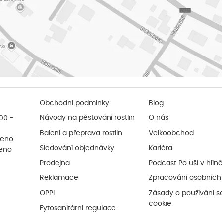
Obchodní podmínky
Blog
:00 -
Návody na pěstování rostlin
O nás
Balení a přeprava rostlin
Velkoobchod
řeno
Sledování objednávky
Kariéra
řeno
Prodejna
Podcast Po uši v hlín
Reklamace
Zpracování osobních
OPPI
Zásady o používání s
cookie
Fytosanitární regulace