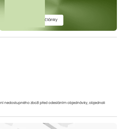
elit.
zobrazit všechny články
vání nedostupného zboží před odesláním objednávky, objednali