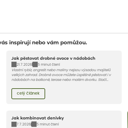
vás inspirují nebo vám pomůžou.
Jak pěstovat drobné ovoce v nádobách
21.7.2026
5 minut čtení
Vlastní rybíz, angrešt nebo maliny nejsou výsadou majitelů
velkých zahrad. Drobné ovoce můžete úspěšně pěstovat i v
nádobách na balkoně, terase nebo malém dvorku. Stačí
vybrat vhodnou odrůdu, dostatečně velký květináč a dodržet
pár základních pravidel. V tomto článku vám poradíme, jak na
celý článek
to.
Jak kombinovat denivky
7.7.2026
5 minut čtení