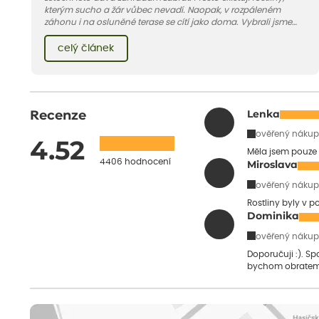
kterým sucho a žár vůbec nevadí. Naopak, v rozpáleném
záhonu i na osluněné terase se cítí jako doma. Vybrali jsme
pro vás 11 tipů na odolné druhy, které zvládnou horké a suché
léto bez pravidelné zálivky. Pojďme se podívat, které to jsou.
celý článek
Recenze
Lenka
ověřený nákup
4.52
Měla jsem pouze 
4406 hodnocení
Miroslava
ověřený nákup
Rostliny byly v 
Dominika
ověřený nákup
Doporučuji :). S
bychom obratem