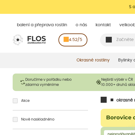
S 
balení a přeprava rostlin
o nás
kontakt
velkoo
4.52/5
Okrasné rostliny
Bylinky
Doručíme v pořádku nebo
Nejširší výběr v ČR
zdarma vyměníme
10.000+ druhů sk
okrasné r
Akce
Borovice
Nově naskladněno
nejprodávanějš