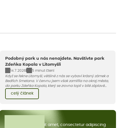
Podobný park u nás nenajdete. Navštivte park
Zdeňka Kopala v Litomyšli
14.7.2026
5 minut čtení
Když se řekne Litomyšl, většině z nás se vybaví krásný zámek a
Bedřich Smetana. V červnu jsem však zamířila na okraj města,
do parku Zdeňka Kopala, který se zrovna topil v bílé záplavě
kvetoucích kopretin. Fotky řeknou víc než slova, přidávám k
celý článek
nim pár řádků o tom, jak tento jedinečný kus krajiny vznikl.
Všechny články
Lorem ipsum dolor sit amet, consectetur adipiscing