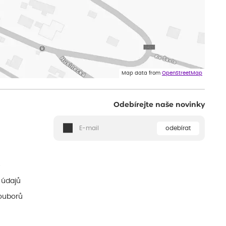
Map data from
OpenStreetMap
Odebírejte naše novinky
odebírat
ě
 údajů
ouborů