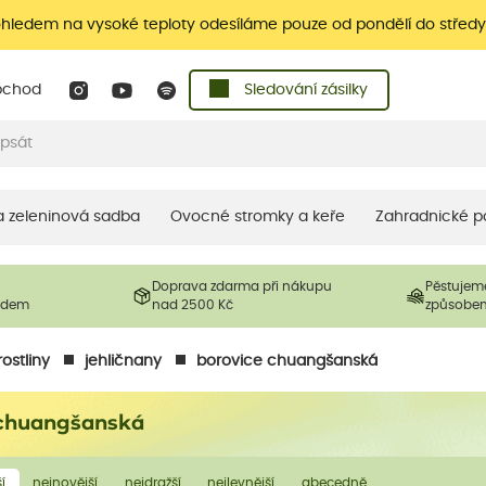
ohledem na vysoké teploty odesíláme pouze od pondělí do středy
bchod
Sledování zásilky
 a zeleninová sadba
Ovocné stromky a keře
Zahradnické p
Doprava zdarma při nákupu
Pěstujem
ladem
nad 2500 Kč
způsobe
ostliny
jehličnany
borovice chuangšanská
 chuangšanská
í
nejnovější
nejdražší
nejlevnější
abecedně