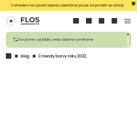
S ohledem na vysoké teploty odesíláme pouze od pondělí do středy
Přihlásit se
Doručíme v pořádku nebo zdarma vyměníme
blog
3 trendy barvy roku 2022