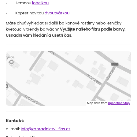
· Jemnou
lobelkou
· Kopretinovitou
dvoutvárkou
Máte chuť vyhledat si další balkonové rostliny nebo letničky
kvetoucí v trendy barvách?
Využijte našeho filtru podle barvy.
Usnadní vám hledání a ušetří čas
.
Map data from
OpenStreetMap
Kontakt:
e-mail:
info@zahradnictvi-flos.cz