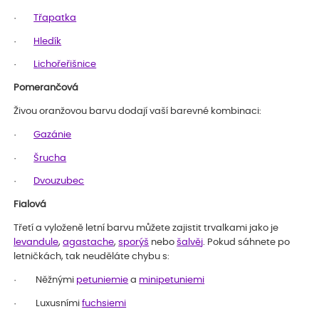
·
Třapatka
·
Hledík
·
Lichořeřišnice
Pomerančová
Živou oranžovou barvu dodají vaší barevné kombinaci:
·
Gazánie
·
Šrucha
·
Dvouzubec
Fialová
Třetí a vyloženě letní barvu můžete zajistit trvalkami jako je
levandule
,
agastache
,
sporýš
nebo
šalvěj
. Pokud sáhnete po
letničkách, tak neuděláte chybu s:
· Něžnými
petuniemie
a
minipetuniemi
· Luxusními
fuchsiemi