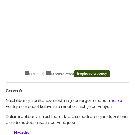
Inspirace a trendy
14.4.2022
10 minut čtení
Červená
Nejoblíbenější balkonová rostlina je pelargonie neboli
muškát
.
Existuje nespočet kultivarů a mnoho z nich je červených.
Dalšími oblíbenými rostlinami, které se hodí do nejen do záhonů,
ale i do nádob, a jsou v červené jsou:
·
Hvozdík