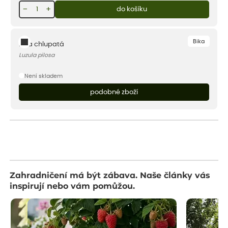
−
+
do košíku
Bika
Bika chlupatá
Luzula pilosa
Není skladem
podobné zboží
Zahradničení má být zábava. Naše články vás
inspirují nebo vám pomůžou.