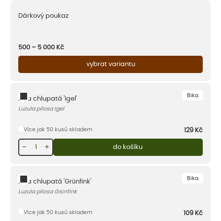
Dárkový poukaz
500 – 5 000
Kč
vybrat variantu
Bika
Bika chlupatá 'Igel'
Luzula pilosa Igel
Více jak 50 kusů skladem
129
Kč
−
+
do košíku
Bika
Bika chlupatá 'Grünfink'
Luzula pilosa Grünfink
Více jak 50 kusů skladem
109
Kč