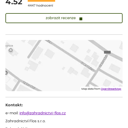
4.52
4447 hodnocení
zobrazit recenze
Sandra
ověřený nákup
dnes
vše v naprostém pořádku
Eva
ověřený nákup
dnes
Velmi spokojená dekuji
Jana
ověřený nákup
dnes
Flos je nejlepší &#129321;
Map data from
OpenStreetMap
Kontakt:
e-mail:
info@zahradnictvi-flos.cz
Zahradnictví Flos s.r.o.