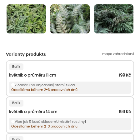
aby se podpořil nový růst.
mapa zahradnictví
Varianty produktu
Balík
květník o průměru 11 cm
199
Kč
k odběru na objednání
Externí sklad
Odesíláme během 2-3 pracovních dnů
Balík
květník o průměru 14 cm
199
Kč
Více jak 5 kusů skladem
Umístění rostliny:
Odesíláme během 2-3 pracovních dnů
Balík