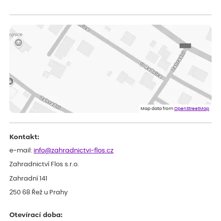
Lenka
ověřený nákup
dnes
Doporučuji. Naprostá spokojenost.
Marcela
ověřený nákup
dnes
Jsem spokojená a budu vás doporučovat.
Vratislav
ověřený nákup
dnes
Spokojenost rostlina dorazila vpořádku
Map data from
OpenStreetMap
Kontakt:
e-mail:
info@zahradnictvi-flos.cz
Zahradnictví Flos s.r.o.
Zahradní 141
250 68 Řež u Prahy
Otevírací doba: