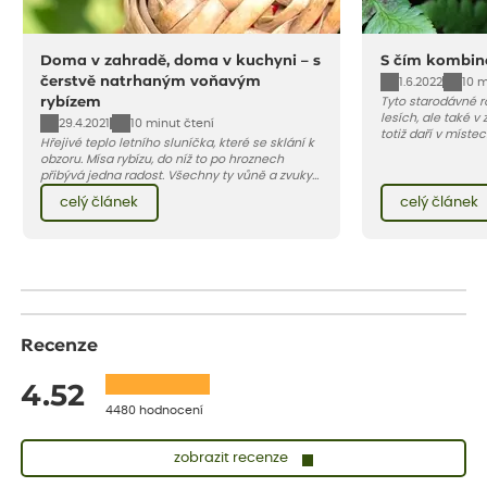
Doma v zahradě, doma v kuchyni – s
S čím kombin
čerstvě natrhaným voňavým
1.6.2022
10 m
rybízem
Tyto starodávné ro
lesích, ale také v
29.4.2021
10 minut čtení
totiž daří v místec
Hřejivé teplo letního sluníčka, které se sklání k
rostliny nepřijatel
obzoru. Mísa rybízu, do níž to po hroznech
preferuje stín neb
přibývá jedna radost. Všechny ty vůně a zvuky
půdu. Odměnou vá
červencové zahrady. Sklizeň rybízu do kuchyně
barva a hlavně v
celý článek
celý článek
vnese neuvěřitelný klid a radost. A taky trochu
atmosféra.
bezstarostnosti dětství při mlsání babiččina
drobenkového koláče s rybízem.
Recenze
4.52
4480 hodnocení
zobrazit recenze