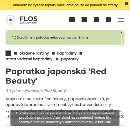
S ohledem na vysoké teploty odesíláme pouze od pondělí do středy
Přihlásit se
Doručíme v pořádku nebo zdarma vyměníme
okrasné rostliny
kapradiny
mrazuvzdorné kapradiny
papratky
Papratka japonská 'Red
Beauty'
Athyrium niponicum 'Red Beauty'
Athyrium niponicum 'Red Beauty', papratka japonská, je
opadavá kapradina s velmi neobvyklou barvou listu.Listy
vyrůstají z podzemního oddenku vzpřímeně do výšky až 50 cm.
Obrázky slouží pouze pro ilustrační účely a mají reprezentovat
Jsou zpeřené, jednotlivé lístky mají zubatý…
Vše o produktu
prodávané produkty. V závislosti na sezónnosti mohou být
opadavé rostliny dodávány v dormantním stavu a bez listů.
Rostliny mohou být také sestřiženy níže, než je uvedená výška,