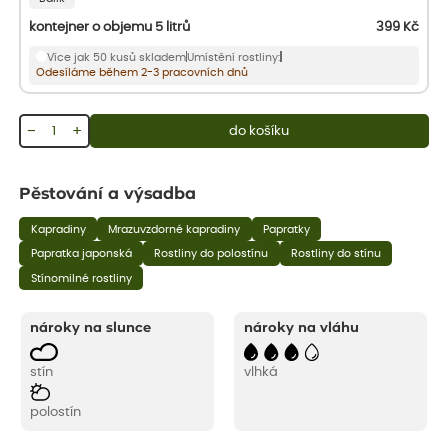
kontejner o objemu 5 litrů
399
Kč
Více jak 50 kusů skladem
Umístění rostliny:
Odesíláme během 2-3 pracovních dnů
−
+
do košíku
Pěstování a výsadba
Kapradiny
Mrazuvzdorné kapradiny
Papratky
Papratka japonská
Rostliny do polostínu
Rostliny do stínu
Stínomilné rostliny
nároky na slunce
nároky na vláhu
stín
vlhká
polostín