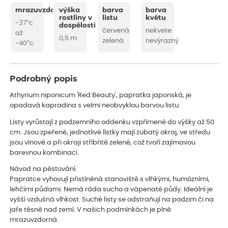
mrazuvzdornost
výška
barva
barva
rostliny v
listu
květu
-37°c
dospělosti
červená
nekvete
až
0,5 m
zelená
nevýrazný
-40°c
Podrobný popis
Athyrium niponicum 'Red Beauty', papratka japonská, je
opadavá kapradina s velmi neobvyklou barvou listu.
Listy vyrůstají z podzemního oddenku vzpřímeně do výšky až 50
cm. Jsou zpeřené, jednotlivé lístky mají zubatý okraj, ve středu
jsou vínové a při okraji stříbřitě zelené, což tvoří zajímavou
barevnou kombinaci.
Návod na pěstování:
Papratce vyhovují přistíněná stanoviště s vlhkými, humózními,
lehčími půdami. Nemá ráda sucho a vápenaté půdy. Ideální je
vyšší vzdušná vlhkost. Suché listy se odstraňují na podzim či na
jaře těsně nad zemí. V našich podmínkách je plně
mrazuvzdorná.