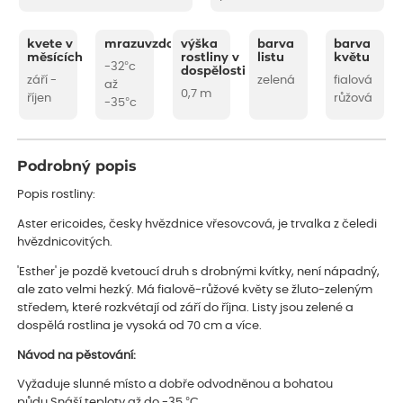
kvete v
mrazuvzdornost
výška
barva
barva
měsících
rostliny v
listu
květu
-32°c
dospělosti
září -
zelená
fialová
až
0,7 m
říjen
růžová
-35°c
Podrobný popis
Popis rostliny:
Aster ericoides, česky hvězdnice vřesovcová, je trvalka z čeledi
hvězdnicovitých.
'Esther' je pozdě kvetoucí druh s drobnými kvítky, není nápadný,
ale zato velmi hezký. Má fialově-růžové květy se žluto-zeleným
středem, které rozkvétají od září do října. Listy jsou zelené a
dospělá rostlina je vysoká od 70 cm a více.
Návod na pěstování:
Vyžaduje slunné místo a dobře odvodněnou a bohatou
půdu.Snáší teploty až do -35 °C.