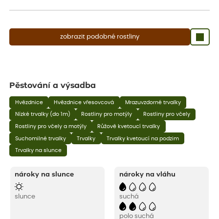
aby se podpořil nový růst.
zobrazit podobné rostliny
Pěstování a výsadba
Hvězdnice
Hvězdnice vřesovcová
Mrazuvzdorné trvalky
Nízké trvalky (do 1m)
Rostliny pro motýly
Rostliny pro včely
Rostliny pro včely a motýly
Růžově kvetoucí trvalky
Suchomilné trvalky
Trvalky
Trvalky kvetoucí na podzim
Trvalky na slunce
nároky na slunce
nároky na vláhu
slunce
suchá
polo suchá