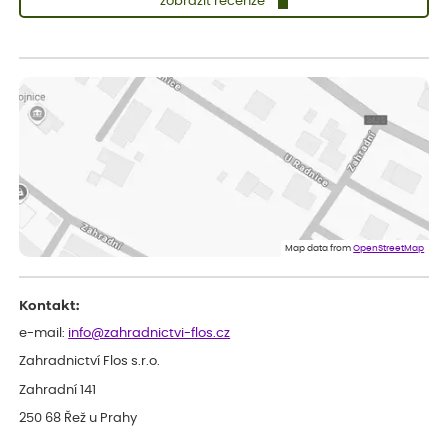
zobrazit recenze
Sandra
ověřený nákup
před 1 dnem
vše v naprostém pořádku
Eva
ověřený nákup
před 1 dnem
Velmi spokojená dekuji
Jana
ověřený nákup
před 1 dnem
Flos je nejlepší &#129321;
Map data from
OpenStreetMap
Kontakt:
e-mail:
info@zahradnictvi-flos.cz
Zahradnictví Flos s.r.o.
Zahradní 141
250 68 Řež u Prahy