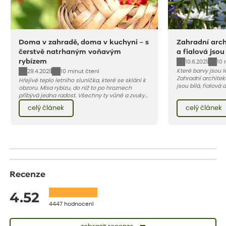
Doma v zahradě, doma v kuchyni – s
Zahradní archi
čerstvě natrhaným voňavým
a fialová jsou
rybízem
10.6.2021
10 
Které barvy jsou 
29.4.2021
10 minut čtení
Zahradní architekt
Hřejivé teplo letního sluníčka, které se sklání k
jsou bílá, fialová
obzoru. Mísa rybízu, do níž to po hroznech
se, jak můžete za
přibývá jedna radost. Všechny ty vůně a zvuky
záhon, terasu či b
červencové zahrady. Sklizeň rybízu do kuchyně
celý článek
celý článek
obléknout i vy.
vnese neuvěřitelný klid a radost. A taky trochu
bezstarostnosti dětství při mlsání babiččina
drobenkového koláče s rybízem.
Recenze
4.52
4447 hodnocení