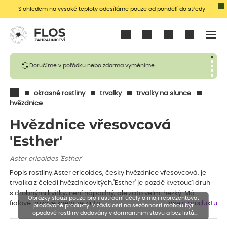
S ohledem na vysoké teploty odesíláme pouze od pondělí do středy
Přihlásit se
Doručíme v pořádku nebo zdarma vyměníme
okrasné rostliny
trvalky
trvalky na slunce
hvězdnice
Hvězdnice vřesovcová
'Esther'
Aster ericoides 'Esther'
Popis rostliny:Aster ericoides, česky hvězdnice vřesovcová, je
trvalka z čeledi hvězdnicovitých.'Esther' je pozdě kvetoucí druh
s drobnými kvítky, není nápadný, ale zato velmi hezký. Má
Obrázky slouží pouze pro ilustrační účely a mají reprezentovat
fialově-růžové květy se žluto…
Vše o produktu
prodávané produkty. V závislosti na sezónnosti mohou být
opadavé rostliny dodávány v dormantním stavu a bez listů.
Rostliny mohou být také sestřiženy níže, než je uvedená výška,