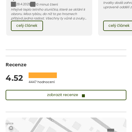
trvalky dodá zahra
29.4.2021
10 minut čtení
upraveně oddělí 
Hřejivé teplo letního sluníčka, které se sklání k
záhonu. Efektivní 
obzoru. Mísa rybízu, do níž to po hroznech
chodníčků a prosto
přibývá jedna radost. Všechny ty vůně a zvuky
červencové zahrady. Sklizeň rybízu do kuchyně
celý článek
celý článek
vnese neuvěřitelný klid a radost. A taky trochu
bezstarostnosti dětství při mlsání babiččina
drobenkového koláče s rybízem.
Recenze
4.52
4447 hodnocení
zobrazit recenze
Sandra
ověřený nákup
dnes
vše v naprostém pořádku
Eva