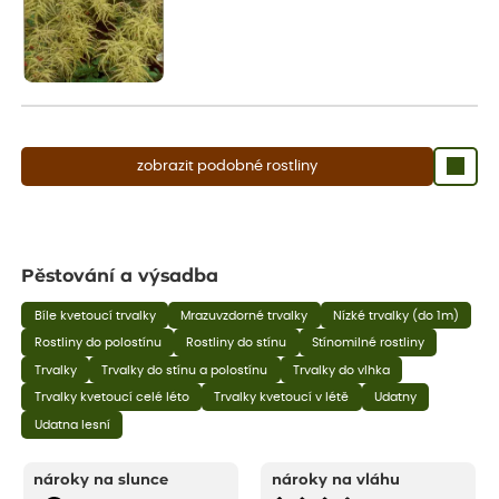
zobrazit podobné rostliny
Pěstování a výsadba
Bíle kvetoucí trvalky
Mrazuvzdorné trvalky
Nízké trvalky (do 1m)
Rostliny do polostínu
Rostliny do stínu
Stínomilné rostliny
Trvalky
Trvalky do stínu a polostínu
Trvalky do vlhka
Trvalky kvetoucí celé léto
Trvalky kvetoucí v létě
Udatny
Udatna lesní
nároky na slunce
nároky na vláhu