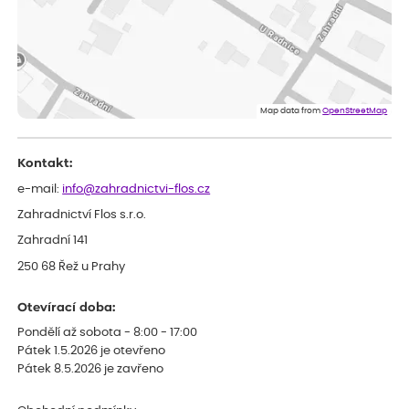
ověřený nákup
dnes
Velmi spokojená dekuji
Jana
ověřený nákup
dnes
Flos je nejlepší &#129321;
Map data from
OpenStreetMap
Kontakt:
e-mail:
info@zahradnictvi-flos.cz
Zahradnictví Flos s.r.o.
Zahradní 141
250 68 Řež u Prahy
Otevírací doba:
Pondělí až sobota - 8:00 - 17:00
Pátek 1.5.2026 je otevřeno
Pátek 8.5.2026 je zavřeno