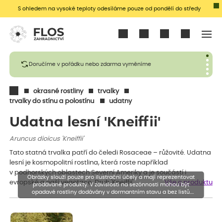
S ohledem na vysoké teploty odesíláme pouze od pondělí do středy
Přihlásit se
Doručíme v pořádku nebo zdarma vyměníme
okrasné rostliny
trvalky
trvalky do stínu a polostínu
udatny
Udatna lesní 'Kneiffii'
Aruncus dioicus 'Kneiffii'
Tato statná trvalka patří do čeledi Rosaceae – růžovité. Udatna
lesní je kosmopolitní rostlina, která roste například
v podhorských oblastech Severní Ameriky a je součástí i
Obrázky slouží pouze pro ilustrační účely a mají reprezentovat
evropské a naší vegetace. Druh 'Kneiffii'…
Vše o produktu
prodávané produkty. V závislosti na sezónnosti mohou být
opadavé rostliny dodávány v dormantním stavu a bez listů.
Rostliny mohou být také sestřiženy níže, než je uvedená výška,
aby se podpořil nový růst.