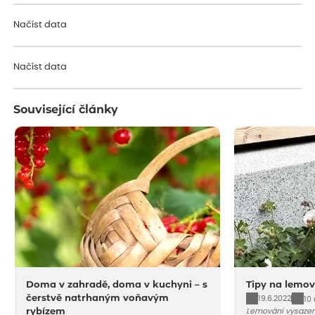
Načíst data
Načíst data
Související články
Doma v zahradě, doma v kuchyni – s
Tipy na lemov
čerstvě natrhaným voňavým
19.6.2022
10
rybízem
Lemování vysazen