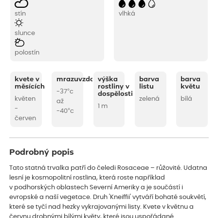
stín
vlhká
slunce
polostín
kvete v
mrazuvzdornost
výška
barva
barva
měsících
rostliny v
listu
květu
-37°c
dospělosti
květen
zelená
bílá
až
1 m
-
-40°c
červen
Podrobný popis
Tato statná trvalka patří do čeledi Rosaceae – růžovité. Udatna
lesní je kosmopolitní rostlina, která roste například
v podhorských oblastech Severní Ameriky a je součástí i
evropské a naší vegetace. Druh 'Kneiffii' vytváří bohaté soukvětí,
které se tyčí nad hezky vykrajovanými listy. Kvete v květnu a
červnu drobnými bílými květy, které jsou uspořádané