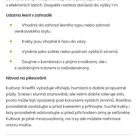
v efektivních latích. Dospělá rostlina dorůstá do výšky 1 m.
Udatna lesní v zahradě:
Vhodná do zahrad lesního typu nebo zahrad
venkovského stylu.
Květy jsou vhodné k řezu do vázy.
Vynikne jako solitér nebo podrost vyšších stromů.
Zaujme v kombinaci s jinými trvalkami, ale i
s ozdobnými trávami a rododendrony.
Návod na pěstování:
Kultivar 'Kneiffii' vyžaduje vlhčejší, humózní a dobře propustné
půdy. Snese i slunná stanoviště, ale velmi dobře toleruje stín,
proto může být vysazený pod korunami vyšších stromů. Rostlinu
pravidelně zavlažujte a před kvetením ji přihnojte. Suché květy i
listy pravidelně odstraňujte a před příchodem zimy je seřízněte.
Kultivar je plně mrazuvzdorný, na trsy ale můžete nahrnout
vrstvu mulče.