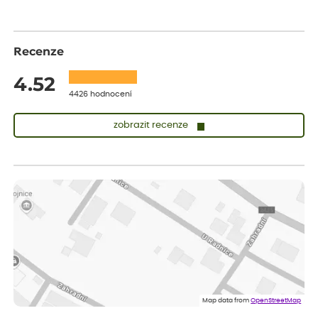
Recenze
4.52
4426 hodnocení
zobrazit recenze
Zuzana
ověřený nákup
dnes
Vše přišlo velice rychle krásně zabalené. Rostlinky po přesazení
velice dobře prospívají
Jarda
ověřený nákup
dnes
Dobrý den, byli jsme spokojeni
Lenka
ověřený nákup
dnes
Eshop, objednání bylo v pořádku, žádný problém. Jen jsem byla
Map data from
OpenStreetMap
smutná z dodávky jedné kytky, která nebyla v nejlepší kondici a i
po zasazení vypadá spíše, že odejde, než že se chytne. Byla to