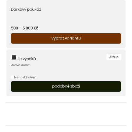
Dárkový poukaz
500 – 5 000
Kč
vybrat variantu
Arálie
Arálie vysoká
Aralia elata
Není skladem
podobné zboží