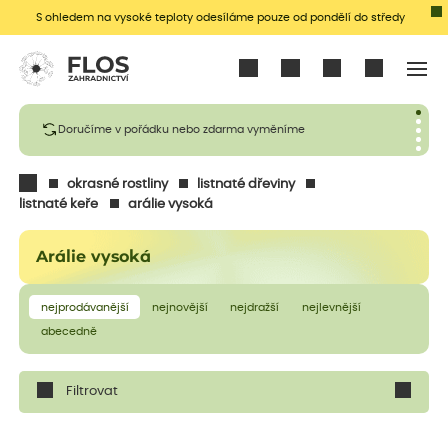
S ohledem na vysoké teploty odesíláme pouze od pondělí do středy
Přihlásit se
Doručíme v pořádku nebo zdarma vyměníme
okrasné rostliny
listnaté dřeviny
listnaté keře
arálie vysoká
Arálie vysoká
nejprodávanější
nejnovější
nejdražší
nejlevnější
abecedně
Filtrovat