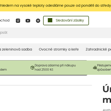
ohledem na vysoké teploty odesíláme pouze od pondělí do středy
bchod
Sledování zásilky
 a zeleninová sadba
Ovocné stromky a keře
Zahradnické p
 prodávané produkty. V závislosti na sezónnosti mohou být
Doprava zdarma při nákupu
Pěstujem
ostliny mohou být také sestřiženy níže, než je uvedená
ladem
nad 2500 Kč
způsobe
řil nový růst.
Ú
m
Anthy