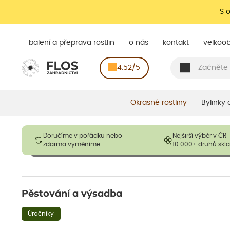
S 
balení a přeprava rostlin
o nás
kontakt
velkoo
4.52/5
Okrasné rostliny
Bylinky
Obrázky slouží pouze pro ilustrační účely a mají reprezentovat
Doručíme v pořádku nebo
Nejširší výběr v ČR
opadavé rostliny dodávány v dormantním stavu a bez listů. R
zdarma vyměníme
10.000+ druhů sk
výška, aby se podpo
Pěstování a výsadba
Úročníky