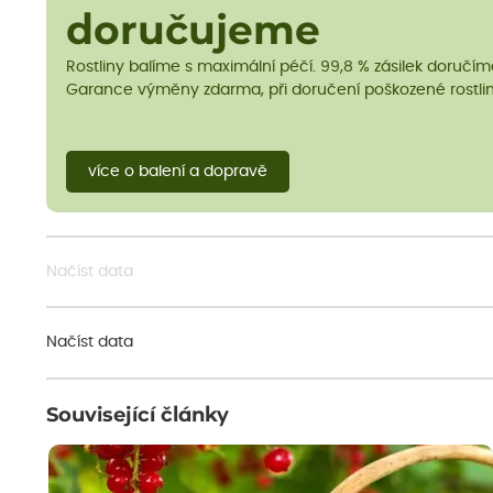
doručujeme
Rostliny balíme s maximální péčí. 99,8 % zásilek doručí
Garance výměny zdarma, při doručení poškozené rostlin
více o balení a dopravě
Načíst data
Načíst data
Související články