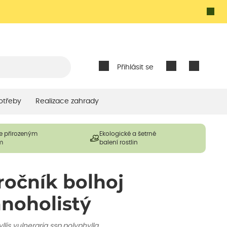
Přihlásit se
otřeby
Realizace zahrady
e přirozeným
Ekologické a šetrné
m
balení rostlin
ročník bolhoj
noholistý
llis vulneraria ssp.polyphylla