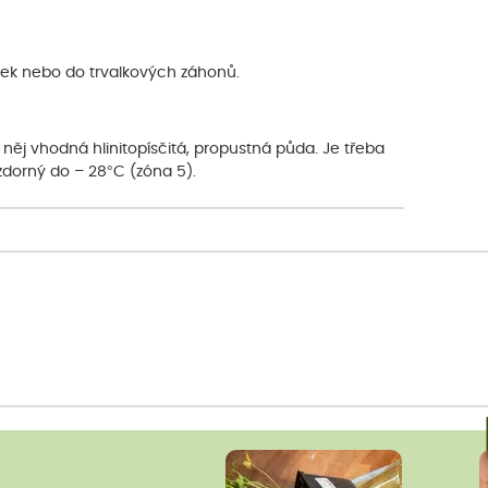
dek nebo do trvalkových záhonů.
něj vhodná hlinitopísčitá, propustná půda. Je třeba
zdorný do – 28°C (zóna 5).