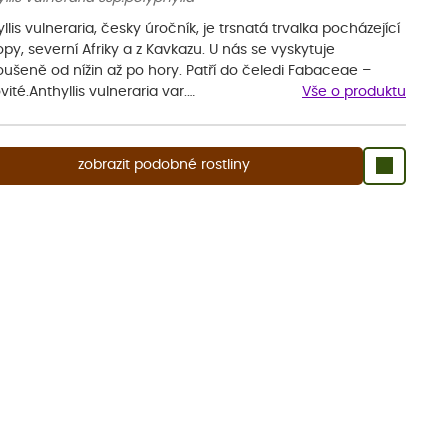
llis vulneraria, česky úročník, je trsnatá trvalka pocházející
opy, severní Afriky a z Kavkazu. U nás se vyskytuje
oušeně od nížin až po hory. Patří do čeledi Fabaceae –
ité.Anthyllis vulneraria var.…
Vše o produktu
zobrazit podobné rostliny