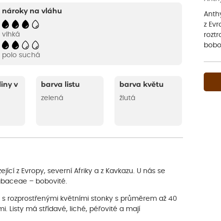
nároky na vláhu
Anthy
z Evr
vlhká
roztr
bobov
polo suchá
liny v
barva listu
barva květu
zelená
žlutá
ející z Evropy, severní Afriky a z Kavkazu. U nás se
Fabaceae – bobovité.
valka s rozprostřenými květními stonky s průměrem až 40
 Listy má střídavé, liché, péřovité a mají