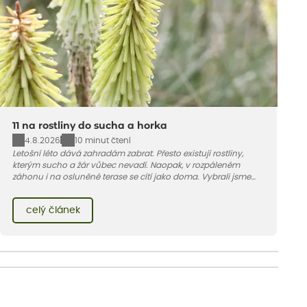
11 na rostliny do sucha a horka
4.8.2026
10 minut čtení
Letošní léto dává zahradám zabrat. Přesto existují rostliny,
kterým sucho a žár vůbec nevadí. Naopak, v rozpáleném
záhonu i na osluněné terase se cítí jako doma. Vybrali jsme
pro vás 11 tipů na odolné druhy, které zvládnou horké a suché
léto bez pravidelné zálivky. Pojďme se podívat, které to jsou.
celý článek