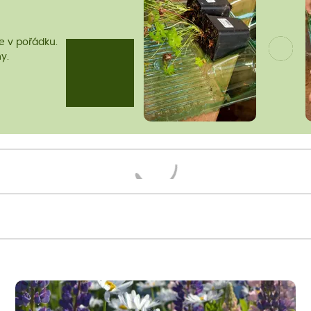
me v pořádku.
y.
Načítám...