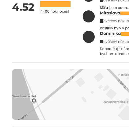
ověřený nákup
4.52
Měla jsem pouze 
4406 hodnocení
Miroslava
ověřený nákup
Rostliny byly v 
Dominika
ověřený nákup
Doporučuji :). S
bychom obratem