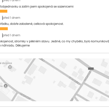
před 1 dnem
1objednavku a zatím jsem spokojená se sazenicemi
před 1 dnem
pořádku, dobře zabalené, celková spokojenost.
před 1 dnem
pokojenost, stromky v pěkném stavu. Jediné, co my chybělo, bylo komuniko
 náhradu. Děkujeme