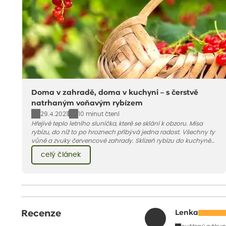
Doma v zahradě, doma v kuchyni – s čerstvě
natrhaným voňavým rybízem
29.4.2021
10 minut čtení
Hřejivé teplo letního sluníčka, které se sklání k obzoru. Mísa
rybízu, do níž to po hroznech přibývá jedna radost. Všechny ty
vůně a zvuky červencové zahrady. Sklizeň rybízu do kuchyně
vnese neuvěřitelný klid a radost. A taky trochu bezstarostnosti
celý článek
dětství při mlsání babiččina drobenkového koláče s rybízem.
Recenze
Lenka