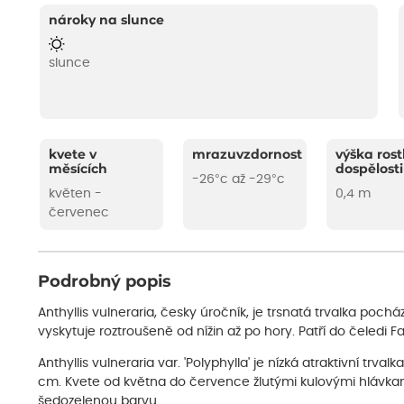
nároky na slunce
slunce
kvete v
mrazuvzdornost
výška rost
měsících
dospělosti
-26°c až -29°c
květen -
0,4 m
červenec
Podrobný popis
Anthyllis vulneraria, česky úročník, je trsnatá trvalka pocház
vyskytuje roztroušeně od nížin až po hory. Patří do čeledi 
Anthyllis vulneraria var. 'Polyphylla' je nízká atraktivní tr
cm. Kvete od května do července žlutými kulovými hlávkami.
šedozelenou barvu.