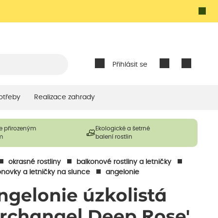
Přihlásit se
otřeby
Realizace zahrady
e přirozeným
Ekologické a šetrné
m
balení rostlin
okrasné rostliny
balkonové rostliny a letničky
onovky a letničky na slunce
angelonie
ngelonie úzkolistá
Archangel Deep Rose'