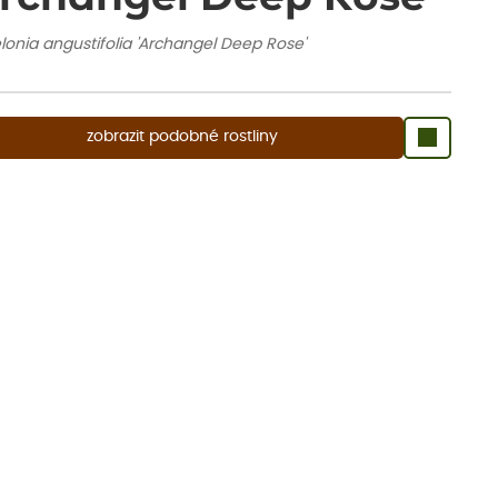
lonia angustifolia 'Archangel Deep Rose'
zobrazit podobné rostliny