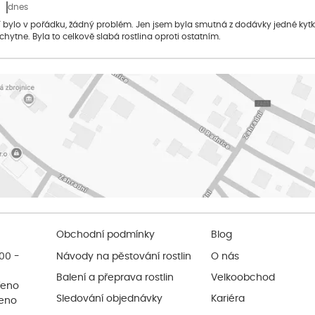
dnes
bylo v pořádku, žádný problém. Jen jsem byla smutná z dodávky jedné kytky, 
 chytne. Byla to celkově slabá rostlina oproti ostatním.
Obchodní podmínky
Blog
:00 -
Návody na pěstování rostlin
O nás
Balení a přeprava rostlin
Velkoobchod
řeno
Sledování objednávky
Kariéra
řeno