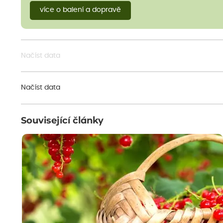
více o balení a dopravě
Načíst data
Načíst data
Související články