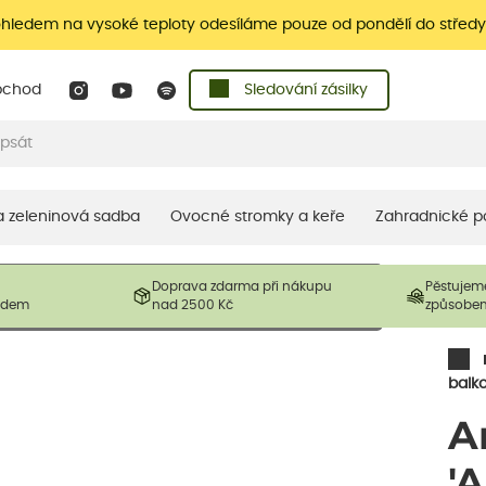
ohledem na vysoké teploty odesíláme pouze od pondělí do středy
bchod
Sledování zásilky
 a zeleninová sadba
Ovocné stromky a keře
Zahradnické p
 prodávané produkty. V závislosti na sezónnosti mohou být
Doprava zdarma při nákupu
Pěstujem
ostliny mohou být také sestřiženy níže, než je uvedená
ladem
nad 2500 Kč
způsobe
řil nový růst.
balk
A
'