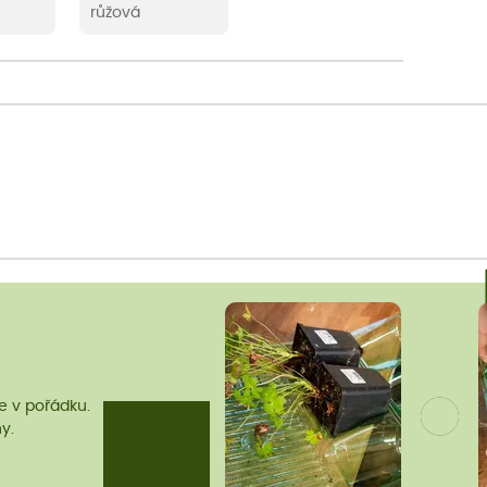
růžová
me v pořádku.
y.