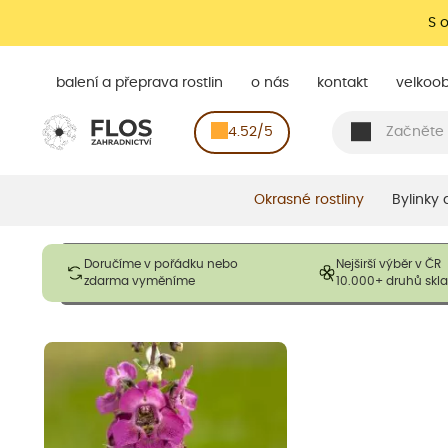
S 
balení a přeprava rostlin
o nás
kontakt
velkoo
4.52/5
Okrasné rostliny
Bylinky
Obrázky slouží pouze pro ilustrační účely a mají reprezentovat
Doručíme v pořádku nebo
Nejširší výběr v ČR
opadavé rostliny dodávány v dormantním stavu a bez listů. R
zdarma vyměníme
10.000+ druhů sk
výška, aby se podpo