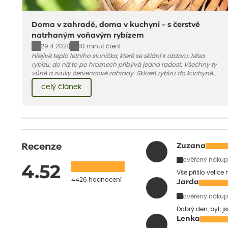
Doma v zahradě, doma v kuchyni – s čerstvě
natrhaným voňavým rybízem
29.4.2021
10 minut čtení
Hřejivé teplo letního sluníčka, které se sklání k obzoru. Mísa
rybízu, do níž to po hroznech přibývá jedna radost. Všechny ty
vůně a zvuky červencové zahrady. Sklizeň rybízu do kuchyně
vnese neuvěřitelný klid a radost. A taky trochu bezstarostnosti
celý článek
dětství při mlsání babiččina drobenkového koláče s rybízem.
Recenze
Zuzana
ověřený nákup
4.52
Vše přišlo velice
4426 hodnocení
Jarda
ověřený nákup
Dobrý den, byli j
Lenka