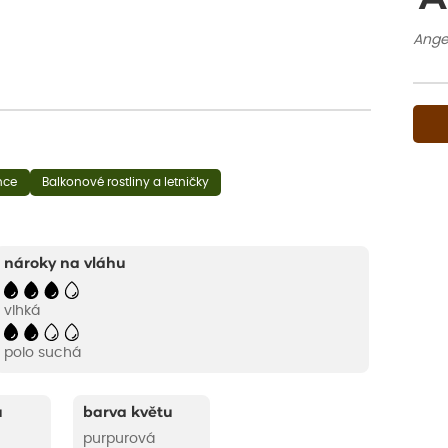
Ange
nce
Balkonové rostliny a letničky
nároky na vláhu
vlhká
polo suchá
u
barva květu
purpurová