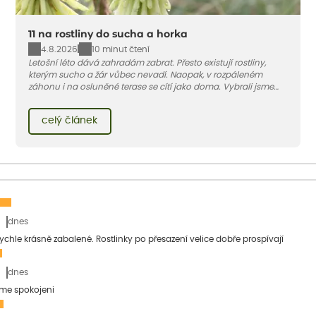
11 na rostliny do sucha a horka
4.8.2026
10 minut čtení
Letošní léto dává zahradám zabrat. Přesto existují rostliny,
kterým sucho a žár vůbec nevadí. Naopak, v rozpáleném
záhonu i na osluněné terase se cítí jako doma. Vybrali jsme
pro vás 11 tipů na odolné druhy, které zvládnou horké a suché
léto bez pravidelné zálivky. Pojďme se podívat, které to jsou.
celý článek
dnes
 rychle krásně zabalené. Rostlinky po přesazení velice dobře prospívají
dnes
sme spokojeni