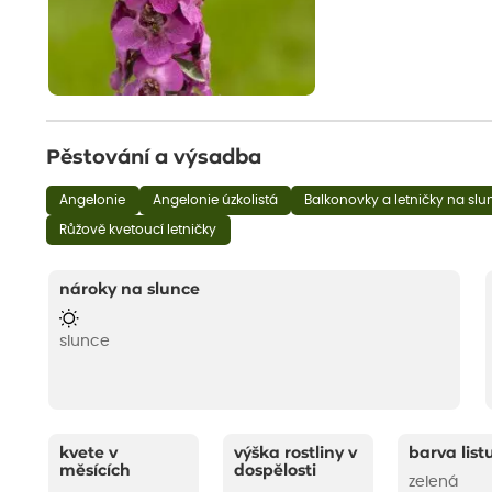
Pěstování a výsadba
Angelonie
Angelonie úzkolistá
Balkonovky a letničky na slu
Růžově kvetoucí letničky
nároky na slunce
slunce
kvete v
výška rostliny v
barva list
měsících
dospělosti
zelená