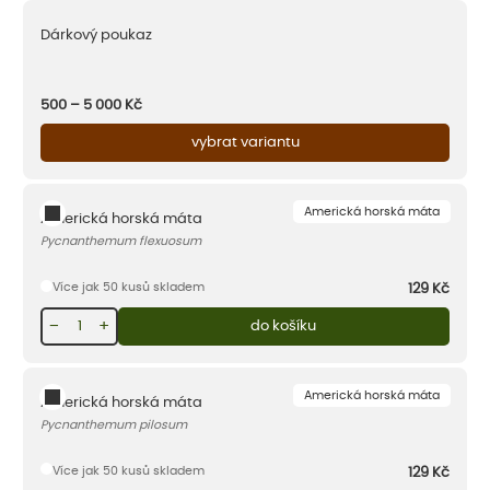
Dárkový poukaz
500 – 5 000
Kč
vybrat variantu
Americká horská máta
Americká horská máta
Pycnanthemum flexuosum
Více jak 50 kusů skladem
129
Kč
−
+
do košíku
Americká horská máta
Americká horská máta
Pycnanthemum pilosum
Více jak 50 kusů skladem
129
Kč