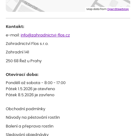
Doporučuji :). Spokojenost, stromky v pěkném stavu. Jediné, co
Map data from
OpenStreetMap
my chybělo, bylo komunikování nedostupného zboží před
odesláním objednávky, objednali bychom obratem náhradu.
Děkujeme
Kontakt:
e-mail:
info@zahradnictvi-flos.cz
Zahradnictví Flos s.r.o.
Zahradní 141
250 68 Řež u Prahy
Otevírací doba:
Pondělí až sobota - 8:00 - 17:00
Pátek 1.5.2026 je otevřeno
Pátek 8.5.2026 je zavřeno
Obchodní podmínky
Návody na pěstování rostlin
Balení a přeprava rostlin
Sledování objednávky