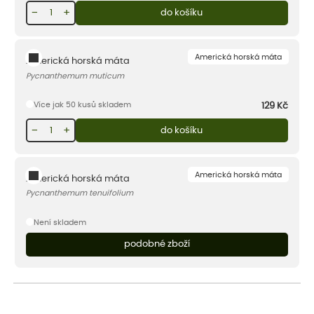
−
+
do košíku
Americká horská máta
Americká horská máta
Pycnanthemum muticum
Více jak 50 kusů skladem
129
Kč
−
+
do košíku
Americká horská máta
Americká horská máta
Pycnanthemum tenuifolium
Není skladem
podobné zboží