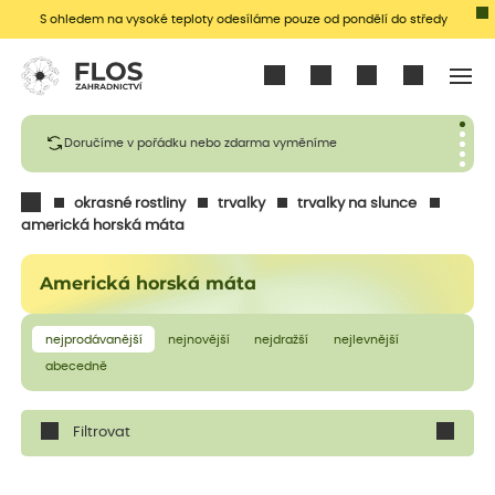
S ohledem na vysoké teploty odesíláme pouze od pondělí do středy
Přihlásit se
Doručíme v pořádku nebo zdarma vyměníme
okrasné rostliny
trvalky
trvalky na slunce
americká horská máta
Americká horská máta
nejprodávanější
nejnovější
nejdražší
nejlevnější
abecedně
Filtrovat