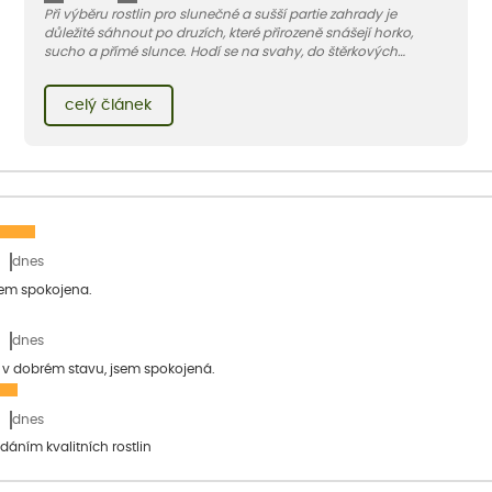
Při výběru rostlin pro slunečné a sušší partie zahrady je
důležité sáhnout po druzích, které přirozeně snášejí horko,
sucho a přímé slunce. Hodí se na svahy, do štěrkových
záhonů, poblíž zídek i do nádob. Zde je devítka našich favoritů,
kteří společně vytvoří krásný, barevný a odolný záhon.
celý článek
dnes
sem spokojena.
dnes
a v dobrém stavu, jsem spokojená.
dnes
dáním kvalitních rostlin