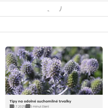
Načítám...
Tipy na odolné suchomilné trvalky
1.7.2025
5 minut čtení