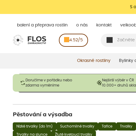
S 
balení a přeprava rostlin
o nás
kontakt
velkoo
4.52/5
Okrasné rostliny
Bylinky
Obrázky slouží pouze pro ilustrační účely a mají reprezentovat
Doručíme v pořádku nebo
Nejširší výběr v ČR
opadavé rostliny dodávány v dormantním stavu a bez listů. R
zdarma vyměníme
10.000+ druhů sk
výška, aby se podpo
Pěstování a výsadba
Nízké trvalky (do 1m)
Suchomilné trvalky
Tařice
Trvalky
Trvalky na slunce
Žlutě kvetoucí trvalky