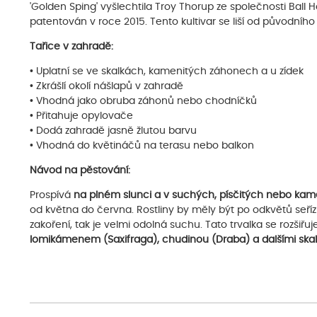
'Golden Sping' vyšlechtila Troy Thorup ze společnosti Ball H
patentován v roce 2015. Tento kultivar se liší od původního 
Tařice v zahradě:
• Uplatní se ve skalkách, kamenitých záhonech a u zídek
• Zkrášlí okolí nášlapů v zahradě
• Vhodná jako obruba záhonů nebo chodníčků
• Přitahuje opylovače
• Dodá zahradě jasně žlutou barvu
• Vhodná do květináčů na terasu nebo balkon
Návod na pěstování:
Prospívá
na plném slunci a v suchých, písčitých nebo ka
od května do června. Rostliny by měly být po odkvětů seříz
zakoření, tak je velmi odolná suchu. Tato trvalka se rozši
lomikámenem (Saxifraga), chudinou (Draba) a dalšími ska