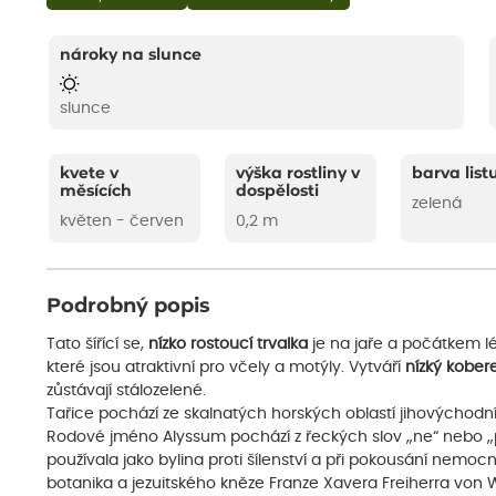
nároky na slunce
slunce
kvete v
výška rostliny v
barva list
měsících
dospělosti
zelená
květen - červen
0,2 m
Podrobný popis
Tato šířící se,
nízko rostoucí trvalka
je na jaře a počátkem l
které jsou atraktivní pro včely a motýly. Vytváří
nízký kober
zůstávají stálozelené.
Tařice pochází ze skalnatých horských oblastí jihovýchodní
Rodové jméno Alyssum pochází z řeckých slov „ne“ nebo „prot
používala jako bylina proti šílenství a při pokousání ne
botanika a jezuitského kněze Franze Xavera Freiherra von 