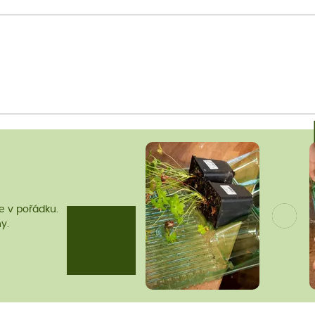
me v pořádku.
y.