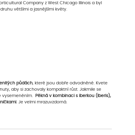
orticultural Company z West Chicago Illinois a byl
druhu většími a jasnějšími květy.
menitých půdách
, které jsou dobře odvodněné. Kvete
nuty, aby si zachovaly kompaktní růst. Jakmile se
řuje vysemeněním.
Pěkná v kombinaci s iberkou (Iberis),
lničkami
. Je velmi mrazuvzdorná.