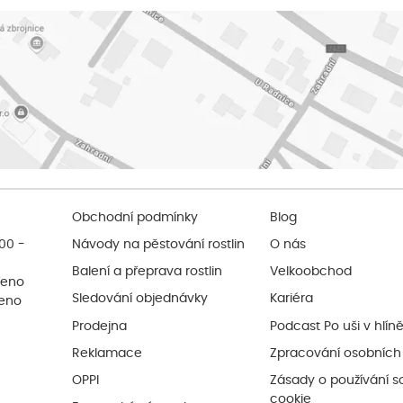
Obchodní podmínky
Blog
:00 -
Návody na pěstování rostlin
O nás
Balení a přeprava rostlin
Velkoobchod
řeno
Sledování objednávky
Kariéra
řeno
Prodejna
Podcast Po uši v hlín
Reklamace
Zpracování osobních
OPPI
Zásady o používání s
cookie