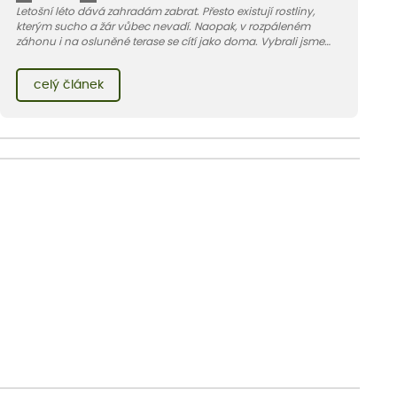
Letošní léto dává zahradám zabrat. Přesto existují rostliny,
kterým sucho a žár vůbec nevadí. Naopak, v rozpáleném
záhonu i na osluněné terase se cítí jako doma. Vybrali jsme
pro vás 11 tipů na odolné druhy, které zvládnou horké a suché
léto bez pravidelné zálivky. Pojďme se podívat, které to jsou.
celý článek