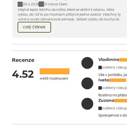
29.4.2021
10 minut čtení
Hřejivé teplo letního sluníčka, které se sklání k obzoru. Mísa
rybízu, do níž to po hroznech přibývá jedna radost. Všechny ty
vůně a zvuky červencové zahrady. Sklizeň rybízu do kuchyně
vnese neuvěřitelný klid a radost. A taky trochu bezstarostnosti
celý článek
dětství při mlsání babiččina drobenkového koláče s rybízem.
Recenze
Vladimíra
ověřený nákup
4.52
Vše v pořádku, j
4466 hodnocení
Iveta
ověřený nákup
Rostlina mi přišl
Zuzana
ověřený nákup
Spokojenost s do