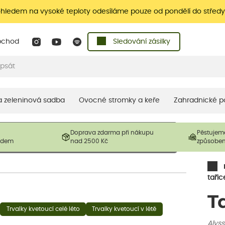
ohledem na vysoké teploty odesíláme pouze od pondělí do středy
bchod
Sledování zásilky
 a zeleninová sadba
Ovocné stromky a keře
Zahradnické p
 prodávané produkty. V závislosti na sezónnosti mohou být
Doprava zdarma při nákupu
Pěstujem
ostliny mohou být také sestřiženy níže, než je uvedená
ladem
nad 2500 Kč
způsobe
řil nový růst.
tařic
T
Trvalky kvetoucí celé léto
Trvalky kvetoucí v létě
Alys