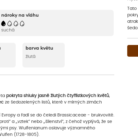
Tato 
pokry
nároky na vláhu
atrak
šedoz
suchá
u
barva květu
žlutá
éta
pokryta shluky jasně žlutých čtyřlístkových květů
,
ec
ze šedozelených listů, které v mírných zimách
 Evropy a řadí se do čeledi Brassicaceae - brukvovité.
i“ a „vztek“ nebo „šílenství“, z čehož vyplývá, že se
mocnými psy. Wulfenianum oslavuje významného
Wulfen (1728-1805).