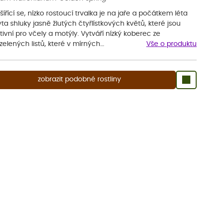
šířící se, nízko rostoucí trvalka je na jaře a počátkem léta
ta shluky jasně žlutých čtyřlístkových květů, které jsou
tivní pro včely a motýly. Vytváří nízký koberec ze
elených listů, které v mírných…
Vše o produktu
zobrazit podobné rostliny