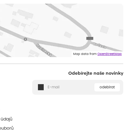
Map data from
OpenStreetMap
Odebírejte naše novinky
odebírat
ě
 údajů
ouborů