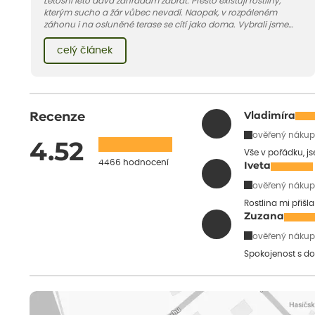
Letošní léto dává zahradám zabrat. Přesto existují rostliny,
kterým sucho a žár vůbec nevadí. Naopak, v rozpáleném
záhonu i na osluněné terase se cítí jako doma. Vybrali jsme
pro vás 11 tipů na odolné druhy, které zvládnou horké a suché
léto bez pravidelné zálivky. Pojďme se podívat, které to jsou.
celý článek
Recenze
Vladimíra
ověřený nákup
4.52
Vše v pořádku, j
4466 hodnocení
Iveta
ověřený nákup
Rostlina mi přišl
Zuzana
ověřený nákup
Spokojenost s do