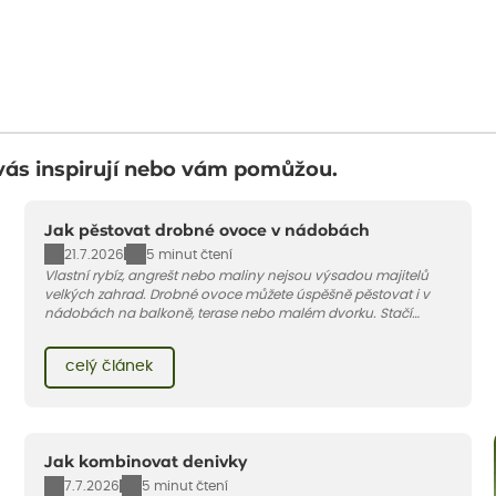
vás inspirují nebo vám pomůžou.
Jak pěstovat drobné ovoce v nádobách
21.7.2026
5 minut čtení
Vlastní rybíz, angrešt nebo maliny nejsou výsadou majitelů
velkých zahrad. Drobné ovoce můžete úspěšně pěstovat i v
nádobách na balkoně, terase nebo malém dvorku. Stačí
vybrat vhodnou odrůdu, dostatečně velký květináč a dodržet
pár základních pravidel. V tomto článku vám poradíme, jak na
celý článek
to.
Jak kombinovat denivky
7.7.2026
5 minut čtení