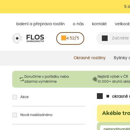
S 
balení a přeprava rostlin
o nás
kontakt
velkoo
4.52/5
Okrasné rostliny
Bylinky
Doručíme v pořádku nebo
Nejširší výběr v ČR
zdarma vyměníme
10.000+ druhů sk
okrasné r
Akce
Akébie tr
Nově naskladněno
nejprodávanějš