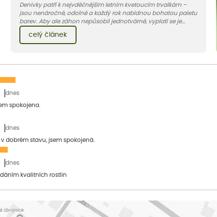
Denivky patří k nejvděčnějším letním kvetoucím trvalkám –
jsou nenáročné, odolné a každý rok nabídnou bohatou paletu
barev. Aby ale záhon nepůsobil jednotvárně, vyplatí se je
doplnit vhodnými sousedy. V dnešním článku vám ukážeme, s
celý článek
jakými trvalkami a travinami denivky nejlépe ladí.
dnes
sem spokojena.
dnes
a v dobrém stavu, jsem spokojená.
dnes
dáním kvalitních rostlin