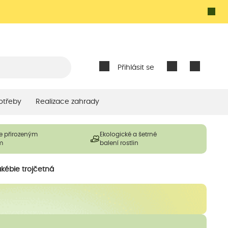
Přihlásit se
otřeby
Realizace zahrady
e přirozeným
Ekologické a šetrné
m
balení rostlin
akébie trojčetná