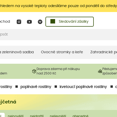
ohledem na vysoké teploty odesíláme pouze od pondělí do středy
bchod
Sledování zásilky
 a zeleninová sadba
Ovocné stromky a keře
Zahradnické p
Doprava zdarma při nákupu
Pěstujem
ladem
nad 2500 Kč
způsobe
ostliny
popínavé rostliny
kvetoucí popínavé rostliny
ojčetná
í
nejnovější
nejdražší
nejlevnější
abecedně