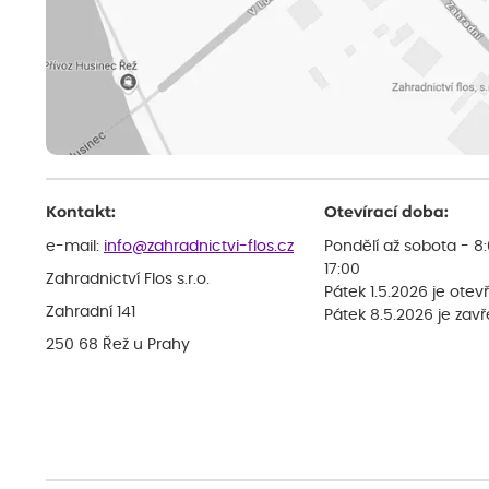
Kontakt:
Otevírací doba:
e-mail:
info@zahradnictvi-flos.cz
Pondělí až sobota - 8
17:00
Zahradnictví Flos s.r.o.
Pátek 1.5.2026 je otev
Zahradní 141
Pátek 8.5.2026 je zav
250 68 Řež u Prahy