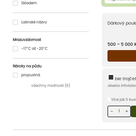
Skladem
Latinské názvy
Dárkový pouk
Mrazuvzdornost
500 – 5 000
-17°C až -20°C
Nároky na půdu
propustná
Akébie trojče
všechny možnosti (6)
Akebia trifoliata
Více jak 5 ku
−
+