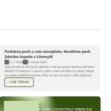
Podobný park u nás nenajdete. Navštivte park
Zdeňka Kopala v Litomyšli
14.7.2026
5 minut čtení
Když se řekne Litomyšl, většině z nás se vybaví krásný zámek a
Bedřich Smetana. V červnu jsem však zamířila na okraj města,
do parku Zdeňka Kopala, který se zrovna topil v bílé záplavě
kvetoucích kopretin. Fotky řeknou víc než slova, přidávám k
celý článek
nim pár řádků o tom, jak tento jedinečný kus krajiny vznikl.
Všechny články
Lorem ipsum dolor sit amet, consectetur adipiscing