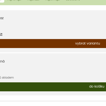
az
Kč
vybrat variantu
tná
sů skladem
do košíku