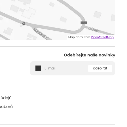
Map data from
OpenStreetMap
Odebírejte naše novinky
odebírat
ě
 údajů
ouborů