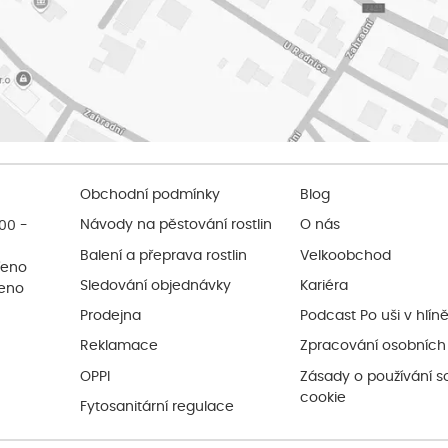
Obchodní podmínky
Blog
:00 -
Návody na pěstování rostlin
O nás
Balení a přeprava rostlin
Velkoobchod
řeno
Sledování objednávky
Kariéra
řeno
Prodejna
Podcast Po uši v hlín
Reklamace
Zpracování osobních
OPPI
Zásady o používání s
cookie
Fytosanitární regulace