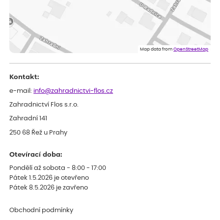
ověřený nákup
před 1 dnem
Rostliny byly v pořádku, dobře zabalené, celková spokojenost.
Dominika
ověřený nákup
před 1 dnem
Doporučuji :). Spokojenost, stromky v pěkném stavu. Jediné, co
Map data from
OpenStreetMap
my chybělo, bylo komunikování nedostupného zboží před
odesláním objednávky, objednali bychom obratem náhradu.
Děkujeme
Kontakt:
e-mail:
info@zahradnictvi-flos.cz
Zahradnictví Flos s.r.o.
Zahradní 141
250 68 Řež u Prahy
Otevírací doba:
Pondělí až sobota - 8:00 - 17:00
Pátek 1.5.2026 je otevřeno
Pátek 8.5.2026 je zavřeno
Obchodní podmínky