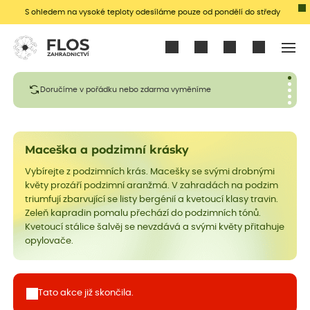
S ohledem na vysoké teploty odesíláme pouze od pondělí do středy
Přihlásit se
Doručíme v pořádku nebo zdarma vyměníme
Maceška a podzimní krásky
Vybírejte z podzimních krás. Macešky se svými drobnými
květy prozáří podzimní aranžmá. V zahradách na podzim
triumfují zbarvující se listy bergénií a kvetoucí klasy travin.
Zeleň kapradin pomalu přechází do podzimních tónů.
Kvetoucí stálice šalvěj se nevzdává a svými květy přitahuje
opylovače.
Tato akce již skončila.