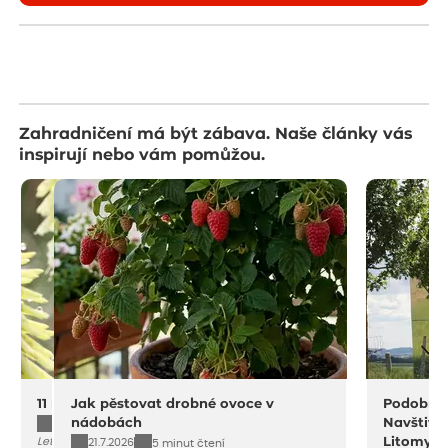
Zahradničení má být zábava. Naše články vás
inspirují nebo vám pomůžou.
11 na rostliny do sucha a horka
Jak pěstovat drobné ovoce v
Podobný 
nádobách
Navštivt
4.8.2026
10 minut čtení
Letošní léto dává zahradám zabrat. Přesto
Litomyšli
21.7.2026
5 minut čtení