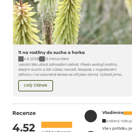
11 na rostliny do sucha a horka
4.8.2026
10 minut čtení
Letošní léto dává zahradám zabrat. Přesto existují rostliny,
kterým sucho a žár vůbec nevadí. Naopak, v rozpáleném
záhonu i na osluněné terase se cítí jako doma. Vybrali jsme
pro vás 11 tipů na odolné druhy, které zvládnou horké a suché
léto bez pravidelné zálivky. Pojďme se podívat, které to jsou.
celý článek
Recenze
Vladimíra
ověřený nákup
4.52
Vše v pořádku, j