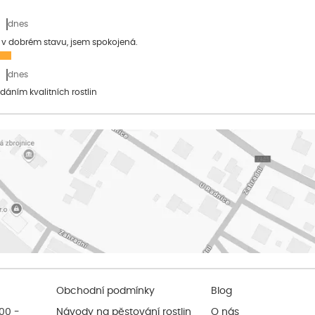
dnes
a v dobrém stavu, jsem spokojená.
dnes
dáním kvalitních rostlin
Obchodní podmínky
Blog
:00 -
Návody na pěstování rostlin
O nás