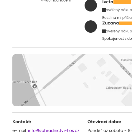
4466 hodnocení
Iveta
ověřený nákup
Rostlina mi přišl
Zuzana
ověřený nákup
Spokojenost s do
Kontakt:
Otevírací doba:
e-mail:
info@zahradnictvi-flos.cz
Pondělí až sobota - 8