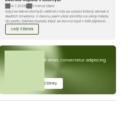
Zdeňka Kopala v Litomyšli
14.7.2026
5 minut čtení
Když se řekne Litomyšl, většině z nás se vybaví krásný zámek a
Bedřich Smetana. V červnu jsem však zamířila na okraj města,
do parku Zdeňka Kopala, který se zrovna topil v bílé záplavě
kvetoucích kopretin. Fotky řeknou víc než slova, přidávám k
celý článek
nim pár řádků o tom, jak tento jedinečný kus krajiny vznikl.
Všechny články
Lorem ipsum dolor sit amet, consectetur adipiscing
elit.
zobrazit všechny články