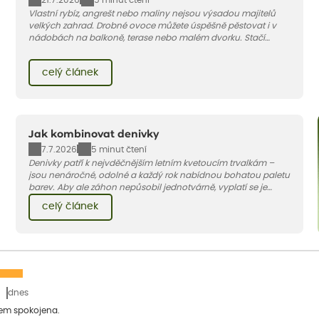
21.7.2026
5 minut čtení
Vlastní rybíz, angrešt nebo maliny nejsou výsadou majitelů
velkých zahrad. Drobné ovoce můžete úspěšně pěstovat i v
nádobách na balkoně, terase nebo malém dvorku. Stačí
vybrat vhodnou odrůdu, dostatečně velký květináč a dodržet
pár základních pravidel. V tomto článku vám poradíme, jak na
celý článek
to.
Jak kombinovat denivky
7.7.2026
5 minut čtení
Denivky patří k nejvděčnějším letním kvetoucím trvalkám –
jsou nenáročné, odolné a každý rok nabídnou bohatou paletu
barev. Aby ale záhon nepůsobil jednotvárně, vyplatí se je
doplnit vhodnými sousedy. V dnešním článku vám ukážeme, s
celý článek
jakými trvalkami a travinami denivky nejlépe ladí.
dnes
sem spokojena.