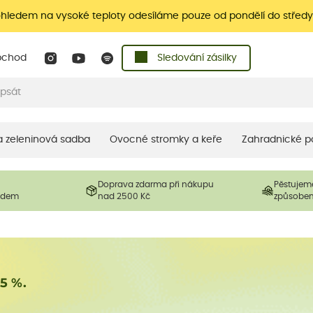
ohledem na vysoké teploty odesíláme pouze od pondělí do středy
bchod
Sledování zásilky
 a zeleninová sadba
Ovocné stromky a keře
Zahradnické p
Doprava zdarma při nákupu
Pěstujem
ladem
nad 2500 Kč
způsobe
15 %.