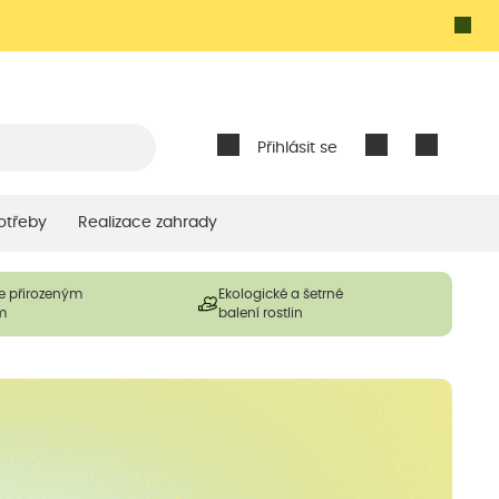
Přihlásit se
otřeby
Realizace zahrady
e přirozeným
Ekologické a šetrné
m
balení rostlin