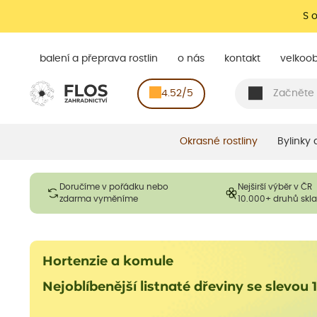
S 
balení a přeprava rostlin
o nás
kontakt
velkoo
4.52/5
Okrasné rostliny
Bylinky
Doručíme v pořádku nebo
Nejširší výběr v ČR
zdarma vyměníme
10.000+ druhů sk
Hortenzie a komule
Nejoblíbenější
listnaté dřeviny se slevou 