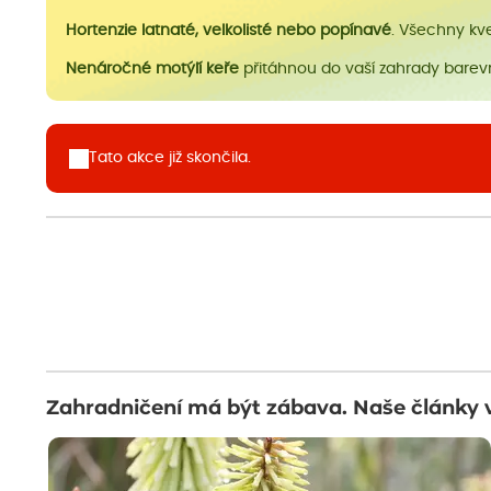
Hortenzie latnaté, velkolisté nebo popínavé
. Všechny kv
Nenáročné motýlí keře
přitáhnou do vaší zahrady barevn
Tato akce již skončila.
Zahradničení má být zábava. Naše články 