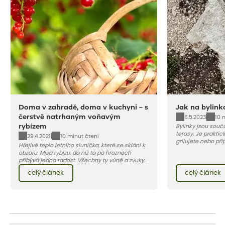
Doma v zahradě, doma v kuchyni – s
Jak na bylink
čerstvě natrhaným voňavým
6.5.2023
10 
rybízem
Bylinky jsou souč
terasy. Je praktic
29.4.2021
10 minut čtení
grilujete nebo při
Hřejivé teplo letního sluníčka, které se sklání k
poslední době se
obzoru. Mísa rybízu, do níž to po hroznech
spirála.
přibývá jedna radost. Všechny ty vůně a zvuky
červencové zahrady. Sklizeň rybízu do kuchyně
celý článek
celý článek
vnese neuvěřitelný klid a radost. A taky trochu
bezstarostnosti dětství při mlsání babiččina
drobenkového koláče s rybízem.