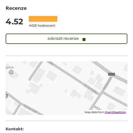
Recenze
4.52
4426 hodnocení
zobrazit recenze
Zuzana
ověřený nákup
dnes
Vše přišlo velice rychle krásně zabalené. Rostlinky po přesazení
velice dobře prospívají
Jarda
ověřený nákup
dnes
Dobrý den, byli jsme spokojeni
Lenka
ověřený nákup
dnes
Eshop, objednání bylo v pořádku, žádný problém. Jen jsem byla
Map data from
OpenStreetMap
smutná z dodávky jedné kytky, která nebyla v nejlepší kondici a i
po zasazení vypadá spíše, že odejde, než že se chytne. Byla to
celkově slabá rostlina oproti ostatním.
Kontakt: