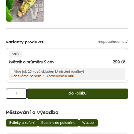
mapa zahradnictví
Varianty produktu
Balík
květník o průměru 9 cm
299
Kč
Více jak 20 kusů skladem
Umístění rostliny:
Odesíláme během 2-3 pracovních dnů
−
+
do košíku
Pěstování a výsadba
Bylinky a koření
Rostliny do polostínu
Wasabi