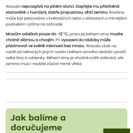
Wasabi
neprospívá na plném slunci. Dopřejte mu přistíněná
stanoviště
a
humózní, dobře propustnou, vlhčí zeminu
. Rostlina
může být pěstována v květináčích nebo v oblastech s mírnějším
podnebím i přímo na zahradě.
Mrazům odolává pouze do -12 °C,
proto jej během zimy
musíte
chránit slámou a chvojím
. Při
vysazení do nádoby může
přezimovat ve světlé místnosti bez mrazu
. Wasabi však na
rozdíl od některých jiných rostlin i během zimního období vytváří
velké listy a oddenky. Během zimy je vhodné snížit zalévání, ale
zemina musí i nadále zůstat mírně vlhká.
Jak balíme a
doručujeme