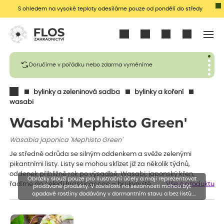
S ohledem na vysoké teploty odesíláme pouze od pondělí do středy
Přihlásit se
Doručíme v pořádku nebo zdarma vyměníme
bylinky a zeleninová sadba
bylinky a koření
wasabi
Wasabi 'Mephisto Green'
Wasabia japonica 'Mephisto Green'
Je středně odrůda se silným oddenkem a svěže zelenými
pikantními listy. Listy se mohou sklízet již za několik týdnů,
oddenek přibližně rok po výsadbě. Wasabi, japonský křen,
Obrázky slouží pouze pro ilustrační účely a mají reprezentovat
řadíme do čeledi Brassicaceae – brukvovité.…
Vše o produktu
prodávané produkty. V závislosti na sezónnosti mohou být
opadavé rostliny dodávány v dormantním stavu a bez listů.
Rostliny mohou být také sestřiženy níže, než je uvedená výška,
aby se podpořil nový růst.