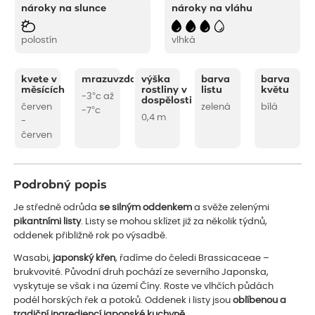
nároky na slunce
nároky na vláhu
polostín
vlhká
kvete v
mrazuvzdornost
výška
barva
barva
měsících
rostliny v
listu
květu
-3°c až
dospělosti
červen
zelená
bílá
-7°c
0,4 m
-
červen
Podrobný popis
Je středně odrůda
se silným oddenkem
a svěže zelenými
pikantními listy
. Listy se mohou sklízet již za několik týdnů,
oddenek přibližně rok po výsadbě.
Wasabi,
japonský křen
, řadíme do čeledi Brassicaceae –
brukvovité. Původní druh pochází ze severního Japonska,
vyskytuje se však i na území Číny. Roste ve vlhčích půdách
podél horských řek a potoků. Oddenek i listy jsou
oblíbenou a
tradiční ingrediencí japonské kuchyně.