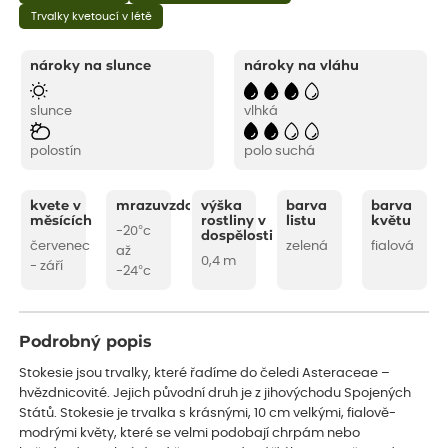
Trvalky kvetoucí v létě
nároky na slunce
nároky na vláhu
slunce
vlhká
polostín
polo suchá
kvete v
mrazuvzdornost
výška
barva
barva
měsících
rostliny v
listu
květu
-20°c
dospělosti
červenec
zelená
fialová
až
0,4 m
- září
-24°c
Podrobný popis
Stokesie jsou trvalky, které řadíme do čeledi Asteraceae –
hvězdnicovité. Jejich původní druh je z jihovýchodu Spojených
Států. Stokesie je trvalka s krásnými, 10 cm velkými, fialově-
modrými květy, které se velmi podobají chrpám nebo