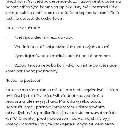
hvězdnicím. Vykvétá od července do září úbory se střapatými a
bohatě stříhanými korunními lupínky. Listy má v přízemní růžici
velmi dlouhé a podél stonku kratší, úzce kopinaté, zelené. Celá
rostlina dorůstá do výšky 40 cm.
Stokesie v zahradě
· Květy jsou ideální k řezu do vázy.
· Vhodná ke zkrášlení podzimních trvalkových záhonů.
· Vysadit ji můžete jako solitér, určitě upoutá pozornost.
· Ozdobí terasu nebo balkon, když ji umístíte do květináče,
kontejneru nebo jiné nádoby.
Návod na pěstování
Stokesie má ráda slunná místa, tam bude nejvíce kvést. Půda
by měla být mírně vlhká až vlhká, dobře odvodněná a
propustná, ale nevysychavá. Má ráda kyselou půdu.
Doporučujeme ji přihnojit kompostem. Odstraňováním
odkvetlých květů prodloužíte její kvetení. Je mrazuvzdorná do
-23 °C. Chraňte ji před mokrou zeminou v zimě, shnily by jí
kořeny. Ochraňte ji tak, že ji zakryjete suchým mulčem nebo