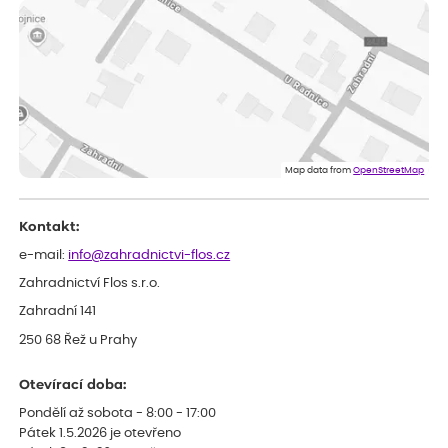
vše v naprostém pořádku
Eva
ověřený nákup
dnes
Velmi spokojená dekuji
Jana
ověřený nákup
dnes
Flos je nejlepší &#129321;
Map data from
OpenStreetMap
Kontakt:
e-mail:
info@zahradnictvi-flos.cz
Zahradnictví Flos s.r.o.
Zahradní 141
250 68 Řež u Prahy
Otevírací doba:
Pondělí až sobota - 8:00 - 17:00
Pátek 1.5.2026 je otevřeno