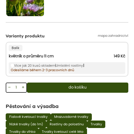
mapa zahradnictví
Varianty produktu
Balík
květník o průměru 11 cm
149
Kč
Více jak 20 kusů skladem
Umístění rostliny:
Odesíláme během 2-3 pracovních dnů
−
+
do košíku
Pěstování a výsadba
Fialově kvetoucí trvalky
Mrazuvzdorné trvalky
Nízké trvalky (do 1m)
Rostliny do polostínu
Trvalky
Trvalky do vlhka
Trvalky kvetoucí celé léto