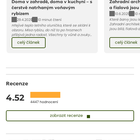
Doma v zahradě, doma v kuchyni – s
Zahradní archi
čerstvě natrhaným voňavým
a fialová jsou
rybízem
10.6.2021
10 
Které barvy jsou 
29.4.2021
10 minut čtení
Zahradní architekt
Hřejivé teplo letního sluníčka, které se sklání k
jsou bílá, fialová
obzoru. Mísa rybízu, do níž to po hroznech
se, jak můžete za
přibývá jedna radost. Všechny ty vůně a zvuky
záhon, terasu či b
červencové zahrady. Sklizeň rybízu do kuchyně
celý článek
celý článek
obléknout i vy.
vnese neuvěřitelný klid a radost. A taky trochu
bezstarostnosti dětství při mlsání babiččina
drobenkového koláče s rybízem.
Recenze
4.52
4447 hodnocení
zobrazit recenze
Sandra
ověřený nákup
dnes