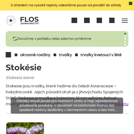
S ohledem na vysoké teploty odesíláme pouze od pondělí do středy
Přihlásit se
Doručíme v pořádku nebo zdarma vyměníme
okrasné rostliny
trvalky
trvalky kvetoucí v létě
Stokésie
Stokesia laevis
Stokesie jsou trvalky, které řadíme do čeledi Asteraceae –
hvězdnicovité. Jejich původní druh je z jihovýchodu Spojených
Států. Stokesie je trvalka s krásnými, 10 cm velkými, fialově-
Obrázky slouží pouze pro ilustrační účely a mají reprezentovat
modrými květy, které se velmi…
Vše o produktu
prodávané produkty. V závislosti na sezónnosti mohou být
opadavé rostliny dodávány v dormantním stavu a bez listů.
Rostliny mohou být také sestřiženy níže, než je uvedená výška,
aby se podpořil nový růst.